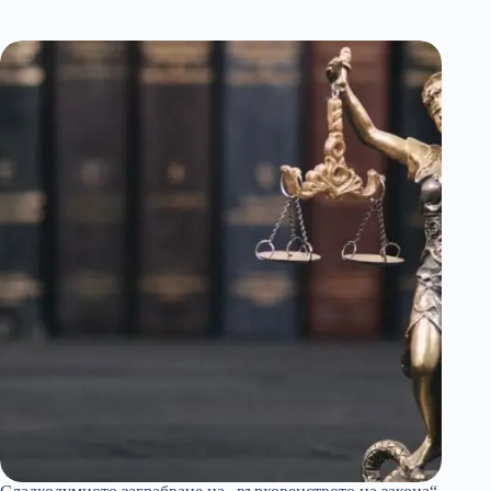
каталунския
сепаратизъм“:
Интервю
с Дейвид
Аландете