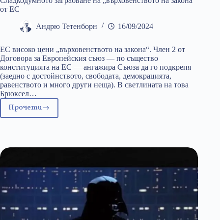
Сладкодумното заграбване на „върховенството на закона“
от ЕС
Андрю Тетенборн
16/09/2024
ЕС високо цени „върховенството на закона“. Член 2 от
Договора за Европейския съюз — по същество
конституцията на ЕС — ангажира Съюза да го подкрепя
(заедно с достойнството, свободата, демокрацията,
равенството и много други неща). В светлината на това
Брюксел…
Прочети
Сладкодумното
заграбване
на
„върховенството
на
закона“
от
ЕС