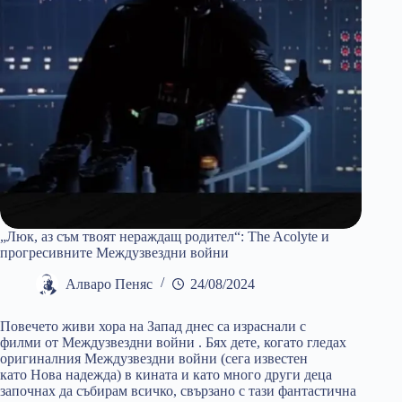
„Люк, аз съм твоят нераждащ родител“: The Acolyte и
прогресивните Междузвездни войни
Алваро Пеняс
24/08/2024
Повечето живи хора на Запад днес са израснали с
филми от Междузвездни войни . Бях дете, когато гледах
оригиналния Междузвездни войни (сега известен
като Нова надежда) в кината и като много други деца
започнах да събирам всичко, свързано с тази фантастична