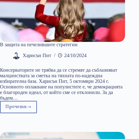
В защита на печелившите стратегии
Харисън Пит
24/10/2024
Консерваторите не трябва да се стремят да съблазняват
малцинствата за сметка на тяхната по-надеждна
избирателна база. Харисън Пит, 5 октомври 2024 г.
Основното оплакване на популистите е, че демокрацията
е благороден идеал, от който сме се отклонили. За да
бъдем…
Прочети
В
защита
на
печелившите
стратегии