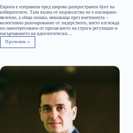
Европа е изправена пред широко разпространен бунт на
избирателите. Тази вълна от недоволство не е изолирано
явление, а обща нишка, минаваща през континента –
колективно разочарование от лидерството, което изглежда
по-заинтересовано от прилагането на строги регулации и
насърчаването на идеологически…
Прочети
Невежи
политици
подклаждат
бунта
в
цяла
Европа