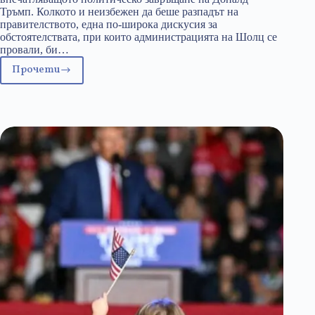
Тръмп. Колкото и неизбежен да беше разпадът на
правителството, една по-широка дискусия за
обстоятелствата, при които администрацията на Шолц се
провали, би…
Прочети
Как
дълговата
спирачка
срина
германското
правителство