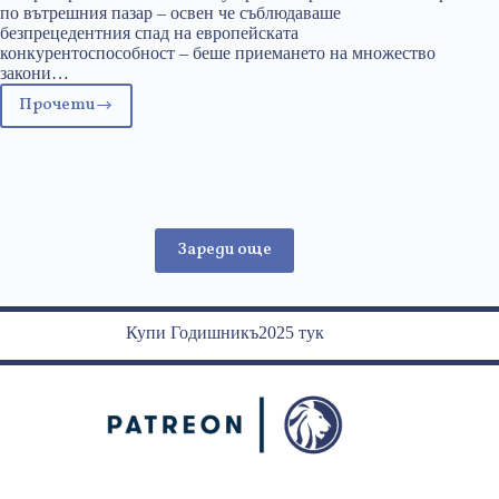
по вътрешния пазар – освен че съблюдаваше
безпрецедентния спад на европейската
конкурентоспособност – беше приемането на множество
закони…
Прочети
Самодоволният
авторитаризъм
на
Тиери
Бретон
Зареди още
Купи Годишникъ2025 тук