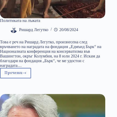
Политиката на лъжата
Ришард Легутко
20/08/2024
Това е реч на Ришард Легутко, произнесена след
връчването на наградата на фондация „Едмънд Бърк“ на
Националната конференция на консерватизма във
Вашингтон, окръг Колумбия, на 8 юли 2024 г. Искам да
благодаря на фондация „Бърк“, че ме удостои с
наградата…
Прочети
Политиката
на
лъжата