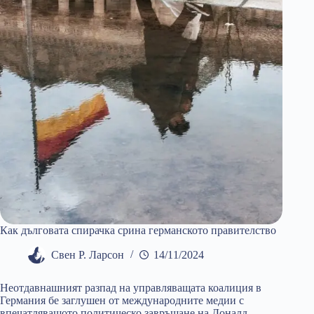
Европа
Как дълговата спирачка срина германското правителство
Свен Р. Ларсон
14/11/2024
Неотдавнашният разпад на управляващата коалиция в
Германия бе заглушен от международните медии с
впечатляващото политическо завръщане на Доналд