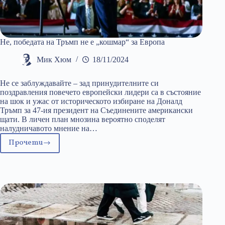
Не, победата на Тръмп не е „кошмар“ за Европа
Мик Хюм
18/11/2024
Не се заблуждавайте – зад принудителните си
поздравления повечето европейски лидери са в състояние
на шок и ужас от историческото избиране на Доналд
Тръмп за 47-ия президент на Съединените американски
щати. В личен план мнозина вероятно споделят
налудничавото мнение на…
Прочети
Не,
победата
на
Тръмп
не
е
„кошмар“
за