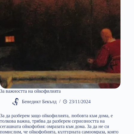
За важността на ойкофилията
Бенедикт Бекълд
23/11/2024
За да разберем защо ойкофилията, любовта към дома, е
толкова важна, трябва да разберем сериозността на
сегашната ойкофобия: омразата към дома. За да не си
помислим, че ойкофобията, културната самоомраза, която