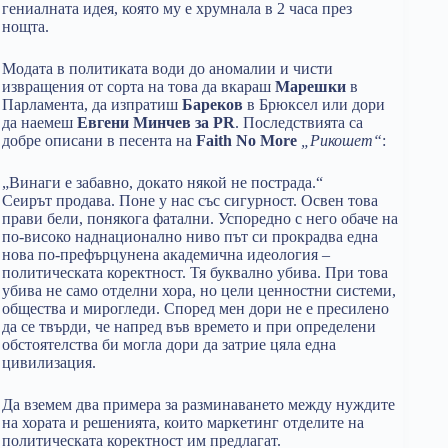
гениалната идея, която му е хрумнала в 2 часа през
нощта.
Модата в политиката води до аномалии и чисти
извращения от сорта на това да вкараш
Марешки
в
Парламента, да изпратиш
Бареков
в Брюксел или дори
да наемеш
Евгени Минчев за PR
. Последствията са
добре описани в песента на
Faith No More
„Рикошет“
:
„Винаги е забавно, докато някой не пострада.“
Сеирът продава. Поне у нас със сигурност. Освен това
прави бели, понякога фатални. Успоредно с него обаче на
по-високо наднационално ниво път си прокрадва една
нова по-префърцунена академична идеология –
политическата коректност. Тя буквално убива. При това
убива не само отделни хора, но цели ценностни системи,
общества и мирогледи. Според мен дори не е пресилено
да се твърди, че напред във времето и при определени
обстоятелства би могла дори да затрие цяла една
цивилизация.
Да вземем два примера за разминаването между нуждите
на хората и решенията, които маркетинг отделите на
политическата коректност им предлагат.