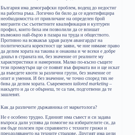
България има демографски проблем, водещ до недостиг
на работна ръка. Логично би било да се идентифицира
необходимостта от привличане на определен брой
мигранти със съответните квалификация и културен
профил, които биха им позволили да се впишат
възможно най-бързо в пазара на труда и обществото.
Противно на всякакъв здрав разум авангардът на
политическата коректност ще заяви, че ние нямаме право
да делим хората на такива и онакива и че всеки е добре
дошъл в страната ни, без значение от реалните му
характеристики и намерения. Малко по-късно същите
тези промоутъри ще се появят във фирмата ви и ще искат
да въведете квоти за различни групи, без значение от
опит и умения. И без значение, че точно според тях не
бива да делим хората. Съвременен
tailored marketing
–
накъдето и да се обърнеш, те са там, подготвени да те
зашлевят.
Как да различите държавника от маркетолога?
Не е особено трудно. Единият има съвест и си задава
въпроса дали успява да помогне на избирателите си, да
им бъде полезен при справянето с техните грижи и
преодоляването на техните страхове. Другият има цели