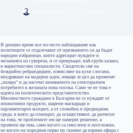
Никола Бушняков
11/04/2019
Политика
В днешно време все по-често наблюдаваме как
политиците се отдалечават от призванието си да бъдат
народни избраници, които адресират нуждите и
желанията на суверена, и се превръщат, най-грубо казано,
в маркетингови специалисти. Свидетели сме на
безкрайно ребрандиране, измисляне на кухи слогани,
внедряване на модерни идеи, имащи за цел да променят
„пазара“ и да насочат вниманието на електоралния
потребител в желаната нова посока. Само че не това е
идеята на политическото представителство.
Мнозинството граждани в България не се нуждаят от
иновативни продукти, шарени маскаради и
парламентарен колорит, а от спокойна и предвидима
среда, в която да планират, да осъществяват, да разчитат
на това, че проблемите им ще намерят решение, а
промени ще има, само когато са смислени и неотложни,
не когато на поредния перко му скимне да взриви ефира с