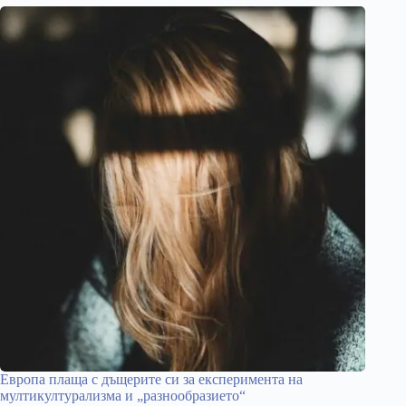
Европа плаща с дъщерите си за експеримента на
мултикултурализма и „разнообразието“