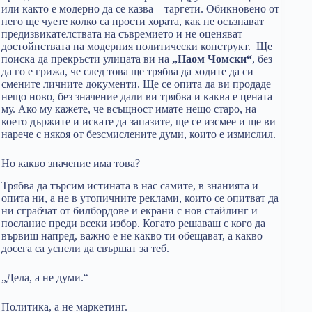
или както е модерно да се казва – таргети. Обикновено от
него ще чуете колко са прости хората, как не осъзнават
предизвикателствата на съвремието и не оценяват
достойнствата на модерния политически конструкт. Ще
поиска да прекръсти улицата ви на
„Наом Чомски“
, без
да го е грижа, че след това ще трябва да ходите да си
смените личните документи. Ще се опита да ви продаде
нещо ново, без значение дали ви трябва и каква е цената
му. Ако му кажете, че всъщност имате нещо старо, на
което държите и искате да запазите, ще се изсмее и ще ви
нарече с някоя от безсмислените думи, които е измислил.
Но какво значение има това?
Трябва да търсим истината в нас самите, в знанията и
опита ни, а не в утопичните реклами, които се опитват да
ни сграбчат от билбордове и екрани с нов стайлинг и
послание преди всеки избор. Когато решаваш с кого да
вървиш напред, важно е не какво ти обещават, а какво
досега са успели да свършат за теб.
„Дела, а не думи.“
Политика, а не маркетинг.