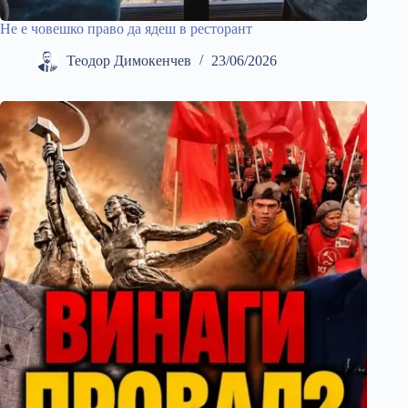
Не е човешко право да ядеш в ресторант
Теодор Димокенчев
23/06/2026