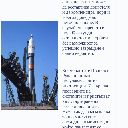
спиране, екипът може
да рестартира двигателя
и да компенсира, дори и
това да доведе до
неточно кацане. В
случай, че горенето е
под 90 секунди,
оставането им в орбита
без възможност за
успешно завръщане е
силно вероятно.
Космонавтите Иванов и
Рукавишников
получават своите
инструкции. Извършват
проверките на
системите и пристъпват
към стартиране на
резервния двигател.
Няма как да знаем каква
точно мисъл ги е
споходила в момента, в
който двигателят се