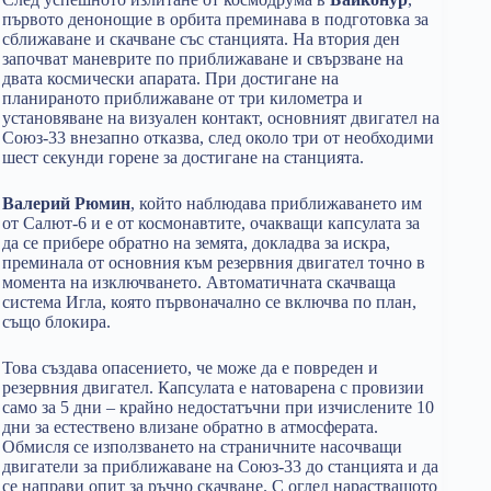
първото денонощие в орбита преминава в подготовка за
сближаване и скачване със станцията. На втория ден
започват маневрите по приближаване и свързване на
двата космически апарата. При достигане на
планираното приближаване от три километра и
установяване на визуален контакт, основният двигател на
Союз-33 внезапно отказва, след около три от необходими
шест секунди горене за достигане на станцията.
Валерий Рюмин
, който наблюдава приближаването им
от Салют-6 и е от космонавтите, очакващи капсулата за
да се прибере обратно на земята, докладва за искра,
преминала от основния към резервния двигател точно в
момента на изключването. Автоматичната скачваща
система Игла, която първоначално се включва по план,
също блокира.
Това създава опасението, че може да е повреден и
резервния двигател. Капсулата е натоварена с провизии
само за 5 дни – крайно недостатъчни при изчислените 10
дни за естествено влизане обратно в атмосферата.
Обмисля се използването на страничните насочващи
двигатели за приближаване на Союз-33 до станцията и да
се направи опит за ръчно скачване. С оглед нарастващото