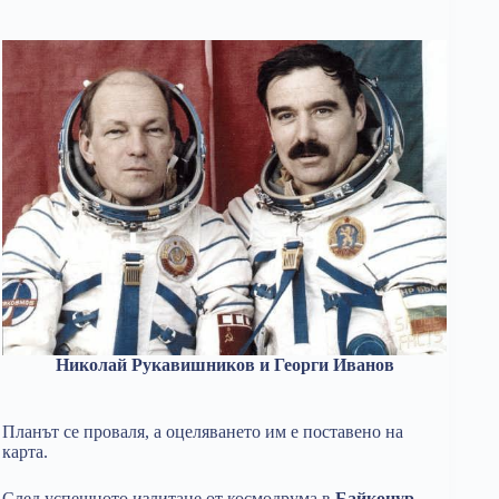
Николай Рукавишников и Георги Иванов
Планът се проваля, а оцеляването им е поставено на
карта.
След успешното излитане от космодрума в
Байконур
,