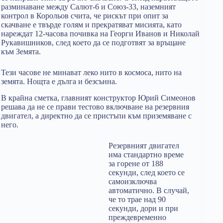
разминаване между Салют-6 и Союз-33, наземният
контрол в Корольов счита, че рискът при опит за
скачване е твърде голям и прекратяват мисията, като
нареждат 12-часова почивка на Георги Иванов и Николай
Рукавишников, след което да се подготвят за връщане
към Земята.
Тези часове не минават леко нито в космоса, нито на
земята. Нощта е дълга и безсънна.
В крайна сметка, главният конструктор Юрий Симеонов
решава да не се прави тестово включване на резервния
двигател, а директно да се пристъпи към приземяване с
него.
Резервният двигател
има стандартно време
за горене от 188
секунди, след което се
самоизключва
автоматично. В случай,
че то трае над 90
секунди, дори и при
преждевременно