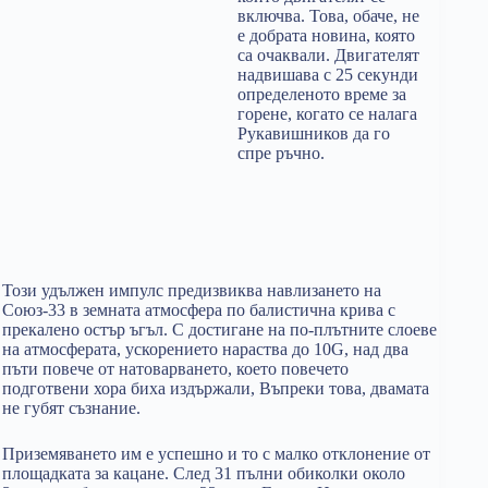
включва. Това, обаче, не
е добрата новина, която
са очаквали. Двигателят
надвишава с 25 секунди
определеното време за
горене, когато се налага
Рукавишников да го
спре ръчно.
Този удължен импулс предизвиква навлизането на
Союз-33 в земната атмосфера по балистична крива с
прекалено остър ъгъл. С достигане на по-плътните слоеве
на атмосферата, ускорението нараства до 10G, над два
пъти повече от натоварването, което повечето
подготвени хора биха издържали, Въпреки това, двамата
не губят съзнание.
Приземяването им е успешно и то с малко отклонение от
площадката за кацане. След 31 пълни обиколки около