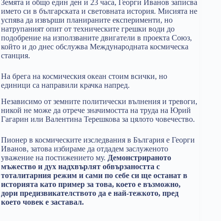
Земята и общо един ден и 23 часа, Георги Иванов записва
името си в българската и световната история. Мисията не
успява да извърши планираните експерименти, но
натрупаният опит от техническите грешки води до
подобрение на използваните двигатели в проекта Союз,
който и до днес обслужва Международната космическа
станция.
На брега на космическия океан стоим всички, но
единици са направили крачка напред.
Независимо от земните политически вълнения и тревоги,
никой не може да отрече значимостта на труда на Юрий
Гагарин или Валентина Терешкова за цялото човечество.
Пионер в космическите изследвания в България е Георги
Иванов, затова избираме да отдадем заслуженото
уважение на постижението му.
Демонстрираното
мъжество и дух надхвърлят обвързаността с
тоталитарния режим и сами по себе си ще останат в
историята като пример за това, което е възможно,
дори предизвикателството да е най-тежкото, пред
което човек е заставал.