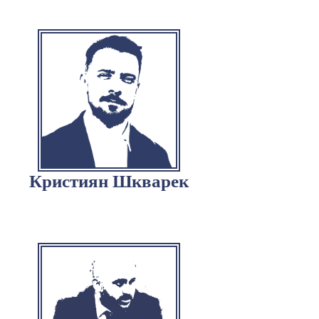
Кристиян Шкварек