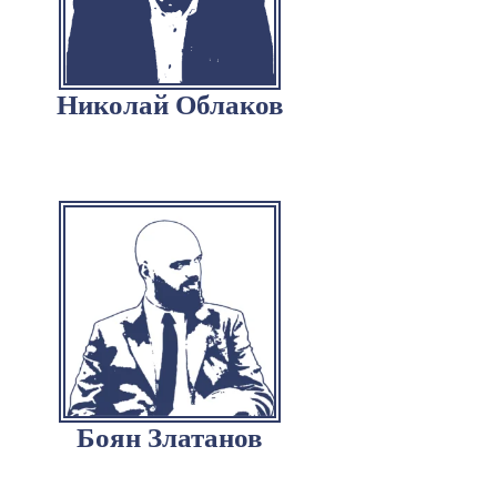
Николай Облаков
Боян Златанов