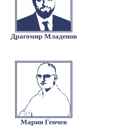
Драгомир Младенов
Марин Генчев