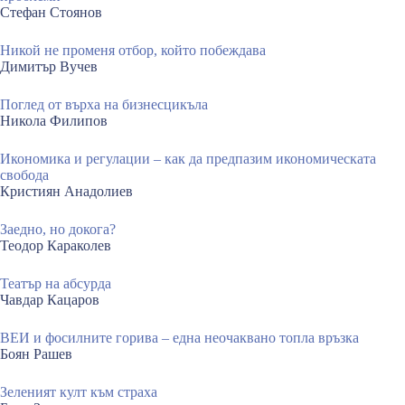
Стефан Стоянов
Никой не променя отбор, който побеждава
Димитър Вучев
Поглед от върха на бизнесцикъла
Никола Филипов
Икономика и регулации – как да предпазим икономическата
свобода
Кристиян Анадолиев
Заедно, но докога?
Теодор Караколев
Театър на абсурда
Чавдар Кацаров
ВЕИ и фосилните горива – една неочаквано топла връзка
Боян Рашев
Зеленият култ към страха