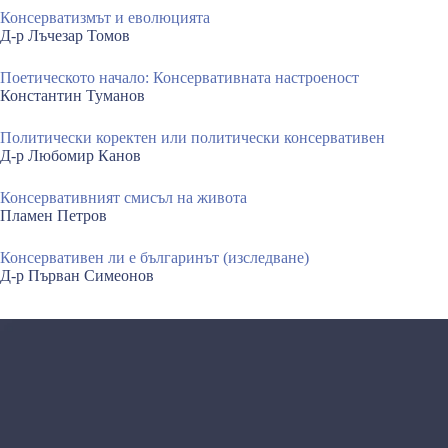
Консерватизмът и еволюцията
Д-р Лъчезар Томов
Поетическото начало: Консервативната настроеност
Константин Туманов
Политически коректен или политически консервативен
Д-р Любомир Канов
Консервативният смисъл на живота
Пламен Петров
Консервативен ли е българинът (изследване)
Д-р Първан Симеонов