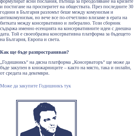
формулират ясни послания, пътища за преодоляване на кризите
и постигане на просперитет на обществата. През последните 30
години в България разломът беше между комунизъм и
антикомунизъм, но вече все по-отчетливо влизаме в ерата на
битката между консервативно и либерално. Този сборник
съдържа именно есенцията на консервативните идеи с днешна
дата. Той е своеобразна консервативна платформа за бъдещето
на България, Европа и света.
Как ще бъде разпространяван?
„Годишникъ“ на дясна платформа „Консерваторъ“ ще може да
бъде закупен в книжарниците – както на място, така и онлайн,
от средата на декември.
Може да закупите Годишникъ тук