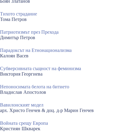
Боян Златанов
Тихото страдание
Тома Петров
Патриотизмът през Прехода
Димитър Петров
Парадоксът на Етнонационализмa
Калоян Васев
Субверсивната същност на феминизма
Виктория Георгиева
Непоносимата белота на битието
Владислав Апостолов
Вавилонският модел
арх. Христо Генчев & доц. д-р Марин Генчев
Войната срещу Европа
Кристиян Шкварек