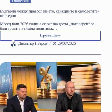
Общество
България между православието, санкциите и самолетите-
цистерни
Месец юли 2026 година се оказва доста „натоварен“ за
българската външна политика.…
Прочети
България
между
Димитър Петров
29/07/2026
православието,
санкциите
и
самолетите-
цистерни