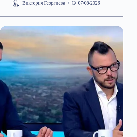
без
Виктория Георгиева
07/08/2026
граници
е
Европа
без
бъдеще