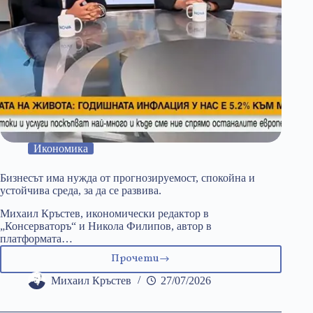
Икономика
Бизнесът има нужда от прогнозируемост, спокойна и
устойчива среда, за да се развива.
Михаил Кръстев, икономически редактор в
„Консерваторъ“ и Никола Филипов, автор в
платформата…
Прочети
Бизнесът
има
Михаил Кръстев
27/07/2026
нужда
от