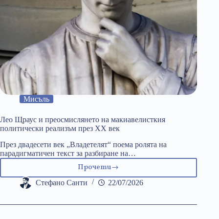
Мисъль
Лео Щраус и преосмислянето на макиавелисткия
политически реализъм през ХХ век
През двадесети век „Владетелят“ поема ролята на
парадигматичен текст за разбиране на…
Прочети
Лео
Щраус
Стефано Санти
22/07/2026
и
преосмислянето
на