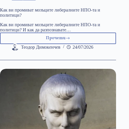
Как ви промиват мозъците либералните НПО-та и
политици?
Как ви промиват мозъците либералните НПО-та и
политици? И как да разпознавате…
Прочети
Как
ви
Теодор Димокенчев
24/07/2026
промиват
мозъците
либералните
НПО-
та
и
политици?