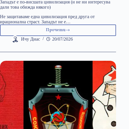
Западът е по-висшата цивилизация (и не ни интересува
дали това обижда някого)
Не защитаваме една цивилизация пред друга от
ирационална страст. Западът не е…
Прочети
Западът
е
Ичу Диас
20/07/2026
по-
висшата
цивилизация
(и
не
ни
интересува
дали
това
обижда
някого)