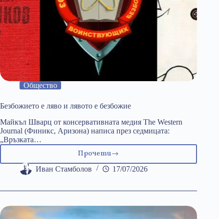
Общество
Безбожието е ляво и лявото е безбожие
Майкъл Шварц от консервативната медия The Western
Journal (Финикс, Аризона) написа през седмицата:
„Връзката…
Прочети
Безбожието
е
Иван Стамболов
17/07/2026
ляво
и
лявото
е