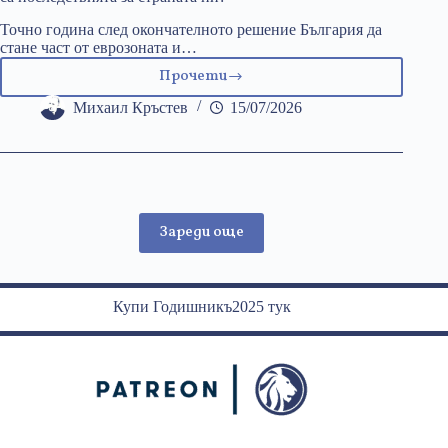
Точно година след окончателното решение България да
стане част от еврозоната и…
Прочети
Процедурата
за
Михаил Кръстев
15/07/2026
свърхдефицит
срещу
България:
Какви
ще
Зареди още
са
последствията
за
страната
Купи Годишникъ2025 тук
ни?