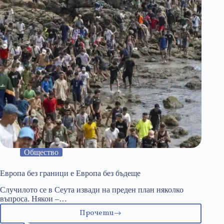
Общество
Европа без граници е Европа без бъдеще
Случилото се в Сеута извади на преден план няколко
въпроса. Някои –…
Прочети
Европа