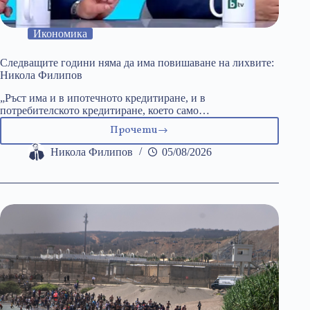
Икономика
Следващите години няма да има повишаване на лихвите:
Никола Филипов
„Ръст има и в ипотечното кредитиране, и в
потребителското кредитиране, което само…
Прочети
Следващите
години
Никола Филипов
05/08/2026
няма
да
има
повишаване
на
лихвите:
Никола
Филипов