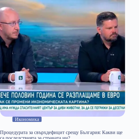
безбожие
Икономика
Процедурата за свърхдефицит срещу България: Какви ще
са последствията за страната ни?