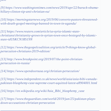
[9]
https://www.washingtontimes.com/news/2019/apr/22/barack-obama-
hillary-clinton-tip-anti-christian-ea/
[10]
https://morningstarnews.org/2019/06/converts-pastors-threatened-
with-death-gospel-meetings-banned-in-town-in-uganda/
[11]
https://www.reuters.com/article/us-syria-islamic-state-
christians/christianity-grows-in-syrian-town-once-besieged-by-islamic-
state-idUSKCN1RS19N
[12]
https://www.thegospelcoalition.org/article/9-things-know-global-
persecution-christians-2019-edition/
[13]
http://www.breakpoint.org/2019/07/the-point-christian-
persecution-in-russia/
[14]
https://www.opendoorsusa.org/christian-persecution/
[15]
https://www.independent.co.uk/news/world/asia/asia-bibi-canada-
pakistan-blasphemy-case-supreme-court-aquitted-latest-a8904001.html
[16]
https://en.wikipedia.org/wiki/Asia_Bibi_blasphemy_case
[17]
https://www.theguardian.com/world/2019/jun/25/pakistan-plays-
down-accusations-christian-persecution