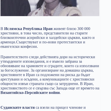
В
Ислямска Република Иран
живеят близо 300 000
християни, в това число, представители на старите
близкоизточни асирийски и халдейски църкви, както и
арменци.Съществуват и по-нови протестантски и
евангелски конфесии.
Правителството следи действията дори на исторически
утвърдените изповедания, и е въвело забрана за
обновяване на храмовете и сградите, които са използвани
за богослужение. За организиране на домашна църква,
християните в Иран са подложени на риска да бъдат
арестувани и осъдени, а комуникациите с християнски
общности извън страната също са затруднени. В Иран,
християнството се е свързва със Запада още от времето на
Византийско-Персийските войни
.
Суданските власти
са взели на прицел членове и