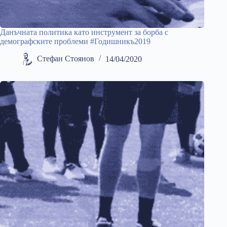
Данъчната политика като инструмент за борба с
демографските проблеми #Годишникъ2019
Стефан Стоянов
14/04/2020