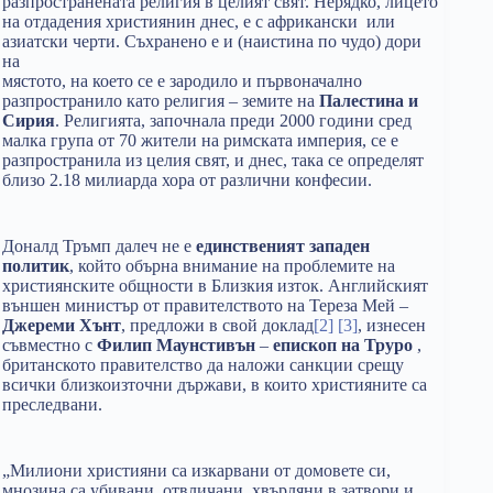
разпространената религия в целият свят. Нерядко, лицето
на отдадения християнин днес, е с африкански или
азиатски черти. Съхранено е и (наистина по чудо) дори
на
мястото, на което се е зародило и първоначално
разпространило като религия – земите на
Палестина и
Сирия
. Религията, започнала преди 2000 години сред
малка група от 70 жители на римската империя, се е
разпространила из целия свят, и днес, така се определят
близо 2.18 милиарда хора от различни конфесии.
Доналд Тръмп далеч не е
единственият западен
политик
, който обърна внимание на проблемите на
християнските общности в Близкия изток. Английският
външен министър от правителството на Тереза Мей –
Джереми Хънт
, предложи в свой доклад
[2]
[3]
, изнесен
съвместно с
Филип Маунстивън
–
епископ на Труро
,
британското правителство да наложи санкции срещу
всички близкоизточни държави, в които християните са
преследвани.
„Милиони християни са изкарвани от домовете си,
мнозина са убивани, отвличани, хвърляни в затвори и