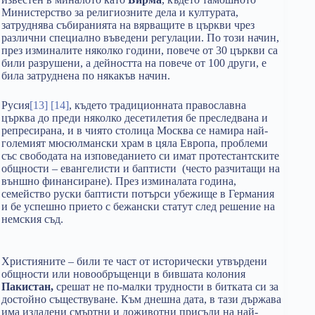
Министерство за религиозните дела и културата,
затруднява събиранията на вярващите в църкви чрез
различни специално въведени регулации. По този начин,
през изминалите няколко години, повече от 30 църкви са
били разрушени, а дейността на повече от 100 други, е
била затруднена по някакъв начин.
Русия
[13]
[14]
, където традиционната православна
църква до преди няколко десетилетия бе преследвана и
репресирана, и в чиято столица Москва се намира най-
големият мюсюлмански храм в цяла Европа, проблеми
със свободата на изповеданието си имат протестантските
общности – евангелисти и баптисти (често разчитащи на
външно финансиране). През изминалата година,
семейство руски баптисти потърси убежище в Германия
и бе успешно прието с бежански статут след решение на
немския съд.
Християните – били те част от исторически утвърдени
общности или новообръщенци в бившата колония
Пакистан,
срешат не по-малки трудности в битката си за
достойно съществуване. Към днешна дата, в тази държава
има издадени смъртни и доживотни присъди на най-