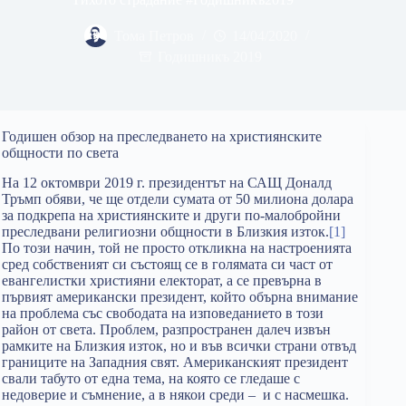
Тома Петров
14/04/2020
Годишникъ 2019
Годишен обзор на преследването на християнските
общности по света
На 12 октомври 2019 г. президентът на САЩ Доналд
Тръмп обяви, че ще отдели сумата от 50 милиона долара
за подкрепа на християнските и други по-малобройни
преследвани религиозни общности в Близкия изток.
[1]
По този начин, той не просто откликна на настроенията
сред собственият си състоящ се в голямата си част от
евангелистки християни електорат, а се превърна в
първият американски президент, който обърна внимание
на проблема със свободата на изповеданието в този
район от света. Проблем, разпространен далеч извън
рамките на Близкия изток, но и във всички страни отвъд
границите на Западния свят. Американският президент
свали табуто от една тема, на която се гледаше с
недоверие и съмнение, а в някои среди – и с насмешка.