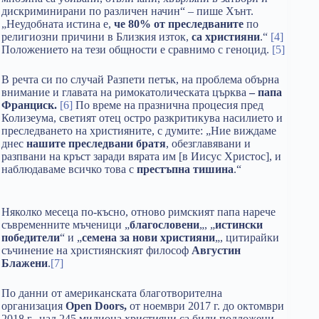
дискриминирани по различен начин“ – пише Хънт.
„Неудобната истина е,
че 80% от преследваните
по
религиозни причини в Близкия изток,
са християни
.“
[4]
Положението на тези общности е сравнимо с геноцид.
[5]
В речта си по случай Разпети петък, на проблема обърна
внимание и главата на римокатолическата църква
–
папа
Франциск.
[6]
По време на празнична процесия пред
Колизеума, светият отец остро разкритикува насилието и
преследването на християните, с думите: „Ние виждаме
днес
нашите преследвани братя
, обезглавявани и
разпвани на кръст заради вярата им [в Иисус Христос], и
наблюдаваме всичко това с
престъпна тишина
.“
Няколко месеца по-късно, отново римският папа нарече
съвременните мъченици „
благословени
„, „
истински
победители
“ и „
семена за нови християни
„, цитирайки
съчинение на християнският философ
Августин
Блажени
.
[7]
По данни от американската благотворителна
организация
Open Doors,
от ноември 2017 г. до октомври
2018 г., над 245 милиона християни са били подложени