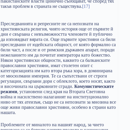
пакистанските власти цинично съобщават, че според тях
такъв проблем в страната не съществува.
[17]
Преследванията и репресиите не са непознати на
християнската религия, чиято история още от първите й
дни е свързана с невъзможността членовете й публично
да изповядват вярата си. Още първите християни са били
преследвани от юдейската общност, от която формално са
били част, а после и от римския държавен апарат, поради
нежеланието им да почитат императора като божество.
Някои християнски общности, каквито са балканските
православни християни, имат столетен опит с
категоризацията им като втора ръка хора, в доминирана
от мюсюлмани империя. Те са съпътствани от строги
регулации, свързани дори с облеклото, което носят, както
и височината на църковните сгради.
Комунистическите
режими
, установени след края на Втората Световна
война и насилствено налаганият на институционално
ниво от тях атеизъм, също не са непознати за мнозина все
още живи православни християни, особено в страни като
нашата.
Проблемите от миналото на нашият народ, за чието
решаване са се борили нашите прадеди и национални