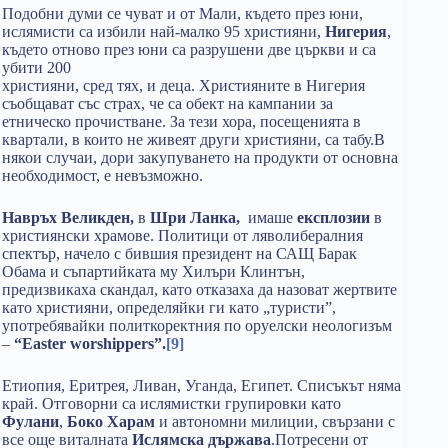
Подобни думи се чуват и от Мали, където през юни,
ислямисти са избили най-малко 95 християни,
Нигерия
,
където отново през юни са разрушени две църкви и са
убити 200
християни, сред тях, и деца. Християните в Нигерия
съобщават със страх, че са обект на кампании за
етническо прочистване. За тези хора, посещенията в
квартали, в които не живеят други християни, са табу.В
някои случаи, дори закупуването на продукти от основна
необходимост, е невъзможно.
Навръх Великден,
в
Шри Ланка,
имаше
експлозии
в
християнски храмове. Политици от ляволибералния
спектър, начело с бившия президент на САЩ Барак
Обама и съпартийката му Хилъри Клинтън,
предизвикаха скандал, като отказаха да назоват жертвите
като християни, определяйки ги като „туристи”,
употребявайки политкоректния по оруелски неологизъм
–
“Easter worshippers”.
[9]
Етиопия, Еритрея, Ливан, Уганда, Египет. Списъкът няма
край. Отговорни са ислямистки групировки като
Фулани
,
Боко Харам
и автономни милиции, свързани с
все още виталната
Ислямска държава
.Потресени от