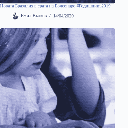
Новата Бразилия в ерата на Болсонаро #Годишникъ2019
Емил Вълков
14/04/2020