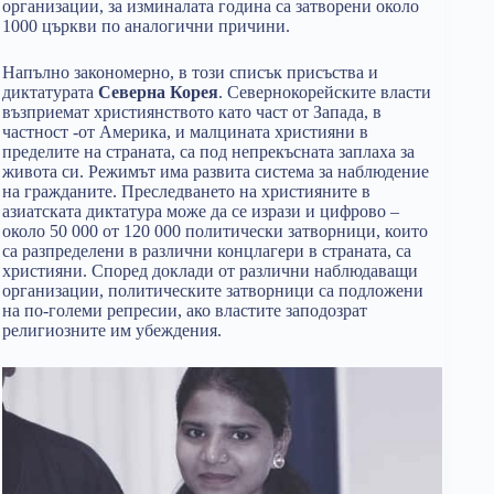
организации, за изминалата година са затворени около
1000 църкви по аналогични причини.
Напълно закономерно, в този списък присъства и
диктатурата
Северна Корея
. Севернокорейските власти
възприемат християнството като част от Запада, в
частност -от Америка, и малцината християни в
пределите на страната, са под непрекъсната заплаха за
живота си. Режимът има развита система за наблюдение
на гражданите. Преследването на християните в
азиатската диктатура може да се изрази и цифрово –
около 50 000 от 120 000 политически затворници, които
са разпределени в различни концлагери в страната, са
християни. Според доклади от различни наблюдаващи
организации, политическите затворници са подложени
на по-големи репресии, ако властите заподозрат
религиозните им убеждения.