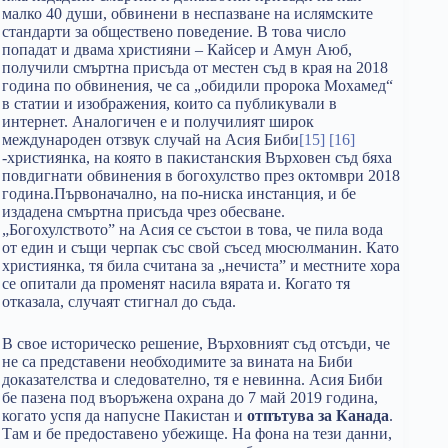
малко 40 души, обвинени в неспазване на ислямските
стандарти за обществено поведение. В това число
попадат и двама християни – Кайсер и Амун Аюб,
получили смъртна присъда от местен съд в края на 2018
година по обвинения, че са „обидили пророка Мохамед“
в статии и изображения, които са публикували в
интернет. Аналогичен е и получилият широк
международен отзвук случай на Асия Биби
[15]
[16]
-християнка, на която в пакистанския Върховен съд бяха
повдигнати обвинения в богохулство през октомври 2018
година.Първоначално, на по-ниска инстанция, и бе
издадена смъртна присъда чрез обесване.
„Богохулството” на Асия се състои в това, че пила вода
от един и същи черпак със свой съсед мюсюлманин. Като
християнка, тя била считана за „нечиста” и местните хора
се опитали да променят насила вярата и. Когато тя
отказала, случаят стигнал до съда.
В свое историческо решение, Върховният съд отсъди, че
не са представени необходимите за вината на Биби
доказателства и следователно, тя е невинна. Асия Биби
бе пазена под въоръжена охрана до 7 май 2019 година,
когато успя да напусне Пакистан и
отпътува за Канада
.
Там и бе предоставено убежище. На фона на тези данни,