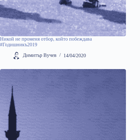
Никой не променя отбор, който побеждава
#Годишникъ2019
Димитър Вучев
14/04/2020