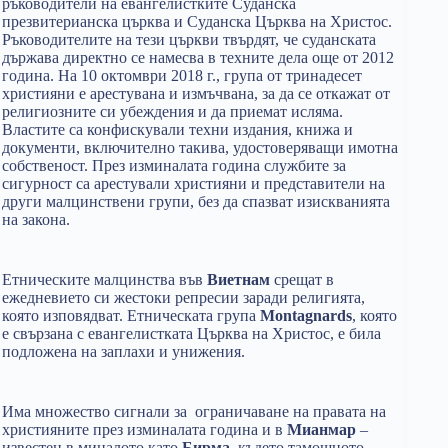
ръководители на евангелистките Суданска
презвитерианска църква и Суданска Църква на Христос.
Ръководителите на тези църкви твърдят, че суданската
държава директно се намесва в техните дела още от 2012
година. На 10 октомври 2018 г., група от тринадесет
християни е арестувана и измъчвана, за да се откажат от
религиозните си убеждения и да приемат исляма.
Властите са конфискували техни издания, книжа и
документи, включително такива, удостоверяващи имотна
собственост. През изминалата година службите за
сигурност са арестували християни и представители на
други малцинствени групи, без да спазват изискванията
на закона.
Етническите малцинства във
Виетнам
срещат в
ежедневието си жестоки репресии заради религията,
която изповядват. Етническата група
Montagnards
, която
е свързана с евангелистката Църква на Христос, е била
подложена на заплахи и унижения.
Има множество сигнали за ограничаване на правата на
християните през изминалата година и в
Мианмар
–
известен в миналото като
Бирма
, където тамошното