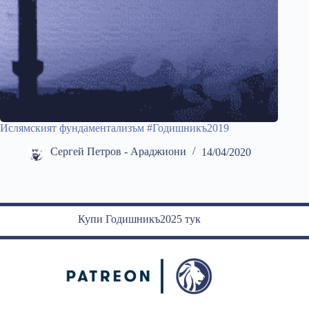
Ислямският фундаментализъм #Годишникъ2019
Сергей Петров - Араджиони
14/04/2020
Купи Годишникъ2025 тук