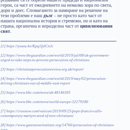
герои, са част от ежедневието на немалко хора по света,
дори и днес. Спомагането за намиране на решение на
тези проблеми е наш
дълг
– не просто като част от
нашата национална история и стремежи, но и като на
страна, органична и неразделна част от
цивилизования
свят
.
[1]
https://youtu.be/Kpq1fylCnJc
[2]
https://www.theguardian.com/world/2019/jul/08/uk-government-
urged-to-take-steps-to-prevent-persecution-of-christians
[3]
https://christianpersecutionreview.org.uk/report/
[4]
https://www.theguardian.com/world/2019/may/02/persecution-
driving-christians-out-of-middle-east-report
[5]
https://www.bbc.com/news/uk-48146305
[6]
https://www.bbc.com/news/world-europe-32179180
[7]
https://cruxnow.com/vatican/2019/09/25/pope-francis-calls-
contemporary-martyrs-seed-of-new-christians/
[8]
https://www.gatestoneinstitute.org/14766/persecution-of-christians-
june