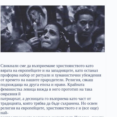
Свикнали сме да възприемаме християнството като
вярата на европейците и на западняците, като останал
проформа набор от ритуали и хуманистични убеждения
от времето на нашите прародители. Религия, сякаш
подхождаща на друга епоха и нрави. Крайната
феминистка левица вижда в него прототип на така
омразния й
патриархат, а десницата го възприема като част от
традицията, която трябва да бъде съхранена. Но освен
религия на европейците, християнството е и (все още)
най-