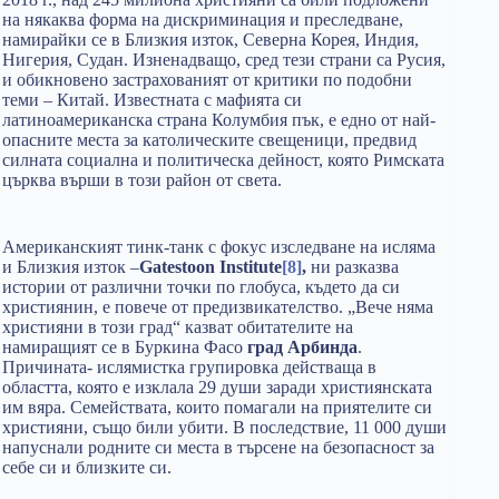
на някаква форма на дискриминация и преследване,
намирайки се в Близкия изток, Северна Корея, Индия,
Нигерия, Судан. Изненадващо, сред тези страни са Русия,
и обикновено застрахованият от критики по подобни
теми – Китай. Известната с мафията си
латиноамериканска страна Колумбия пък, е едно от най-
опасните места за католическите свещеници, предвид
силната социална и политическа дейност, която Римската
църква върши в този район от света.
Американският тинк-танк с фокус изследване на исляма
и Близкия изток –
Gatestoon Institute
[8]
,
ни разказва
истории от различни точки по глобуса, където да си
християнин, е повече от предизвикателство. „Вече няма
християни в този град“ казват обитателите на
намиращият се в Буркина Фасо
град Арбинда
.
Причината- ислямистка групировка действаща в
областта, която е изклала 29 души заради християнската
им вяра. Семействата, които помагали на приятелите си
християни, също били убити. В последствие, 11 000 души
напуснали родните си места в търсене на безопасност за
себе си и близките си.