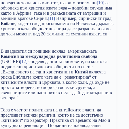
поведението на ислямистите, някои мюсюлмани
[10]
се
обърнаха към християнската вяра – подобни случаи има
както в Африка, така и в разкъсваната от вътрешни и
външни врагове Сирия.
[11]
Например, сирийският град
Кобане
, където след прогонването на Ислямска държава,
християнската общност не спира да се разраства и само
до този момент, над 20 фамилии са сменили вярата си.
В двадесетия си годишен доклад, американската
Комисия за международна религиозна свобода
(USCIRF)
[12]
споделя данни за рисковете, на които са
подложени християнските общности по света:
„Ежедневието на един християнин в
Китай
включва
риска Библията която чете да е „редактирана“ от
китайските власти и църквата, в която ходи, да бъде не
просто затворена, но дори физически срутена, а
свещениците или пасторите в нея – да бъдат хвърлени в
затвора.“
Това е част от политиката на китайските власти да
преследват всички религии, които не са достатъчно
„китайски“ по характер. Практика от времето на Мао и
културната революция. По данни на наблюдаващи