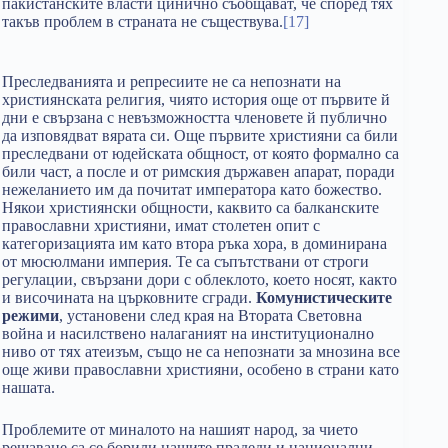
пакистанските власти цинично съобщават, че според тях
такъв проблем в страната не съществува.
[17]
Преследванията и репресиите не са непознати на
християнската религия, чиято история още от първите й
дни е свързана с невъзможността членовете й публично
да изповядват вярата си. Още първите християни са били
преследвани от юдейската общност, от която формално са
били част, а после и от римския държавен апарат, поради
нежеланието им да почитат императора като божество.
Някои християнски общности, каквито са балканските
православни християни, имат столетен опит с
категоризацията им като втора ръка хора, в доминирана
от мюсюлмани империя. Те са съпътствани от строги
регулации, свързани дори с облеклото, което носят, както
и височината на църковните сгради.
Комунистическите
режими
, установени след края на Втората Световна
война и насилствено налаганият на институционално
ниво от тях атеизъм, също не са непознати за мнозина все
още живи православни християни, особено в страни като
нашата.
Проблемите от миналото на нашият народ, за чието
решаване са се борили нашите прадеди и национални