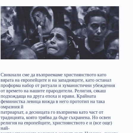
Свикнали сме да възприемаме християнството като
вярата на европейците и на западняците, като останал
проформа набор от ритуали и хуманистични убеждения
от времето на нашите прародители. Религия, сякаш
подхождаща на друга епоха и нрави. Крайната
феминистка левица вижда в него прототип на така
омразния й
патриархат, а десницата го възприема като част от
традицията, която трябва да бъде съхранена. Но освен
религия на европейците, християнството е и (все още)
най-