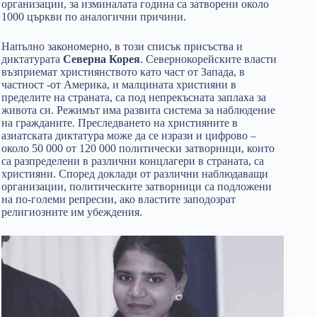
организации, за изминалата година са затворени около
1000 църкви по аналогични причини.
Напълно закономерно, в този списък присъства и
диктатурата
Северна Корея
. Севернокорейските власти
възприемат християнството като част от Запада, в
частност -от Америка, и малцината християни в
пределите на страната, са под непрекъсната заплаха за
живота си. Режимът има развита система за наблюдение
на гражданите. Преследването на християните в
азиатската диктатура може да се изрази и цифрово –
около 50 000 от 120 000 политически затворници, които
са разпределени в различни концлагери в страната, са
християни. Според доклади от различни наблюдаващи
организации, политическите затворници са подложени
на по-големи репресии, ако властите заподозрат
религиозните им убеждения.