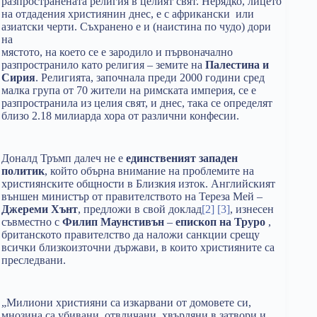
разпространената религия в целият свят. Нерядко, лицето
на отдадения християнин днес, е с африкански или
азиатски черти. Съхранено е и (наистина по чудо) дори
на
мястото, на което се е зародило и първоначално
разпространило като религия – земите на
Палестина и
Сирия
. Религията, започнала преди 2000 години сред
малка група от 70 жители на римската империя, се е
разпространила из целия свят, и днес, така се определят
близо 2.18 милиарда хора от различни конфесии.
Доналд Тръмп далеч не е
единственият западен
политик
, който обърна внимание на проблемите на
християнските общности в Близкия изток. Английският
външен министър от правителството на Тереза Мей –
Джереми Хънт
, предложи в свой доклад
[2]
[3]
, изнесен
съвместно с
Филип Маунстивън
–
епископ на Труро
,
британското правителство да наложи санкции срещу
всички близкоизточни държави, в които християните са
преследвани.
„Милиони християни са изкарвани от домовете си,
мнозина са убивани, отвличани, хвърляни в затвори и