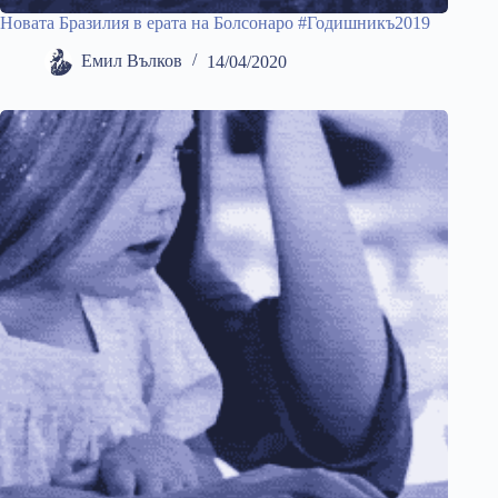
Новата Бразилия в ерата на Болсонаро #Годишникъ2019
Емил Вълков
14/04/2020