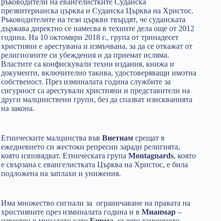
ръководители на евангелистките Суданска
презвитерианска църква и Суданска Църква на Христос.
Ръководителите на тези църкви твърдят, че суданската
държава директно се намесва в техните дела още от 2012
година. На 10 октомври 2018 г., група от тринадесет
християни е арестувана и измъчвана, за да се откажат от
религиозните си убеждения и да приемат исляма.
Властите са конфискували техни издания, книжа и
документи, включително такива, удостоверяващи имотна
собственост. През изминалата година службите за
сигурност са арестували християни и представители на
други малцинствени групи, без да спазват изискванията
на закона.
Етническите малцинства във
Виетнам
срещат в
ежедневието си жестоки репресии заради религията,
която изповядват. Етническата група
Montagnards
, която
е свързана с евангелистката Църква на Христос, е била
подложена на заплахи и унижения.
Има множество сигнали за ограничаване на правата на
християните през изминалата година и в
Мианмар
–
известен в миналото като
Бирма
, където тамошното