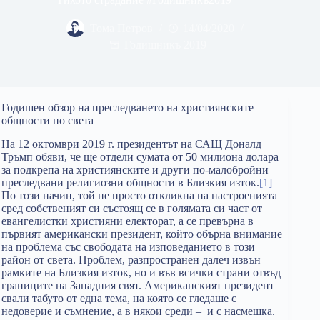
Тома Петров
14/04/2020
Годишникъ 2019
Годишен обзор на преследването на християнските
общности по света
На 12 октомври 2019 г. президентът на САЩ Доналд
Тръмп обяви, че ще отдели сумата от 50 милиона долара
за подкрепа на християнските и други по-малобройни
преследвани религиозни общности в Близкия изток.
[1]
По този начин, той не просто откликна на настроенията
сред собственият си състоящ се в голямата си част от
евангелистки християни електорат, а се превърна в
първият американски президент, който обърна внимание
на проблема със свободата на изповеданието в този
район от света. Проблем, разпространен далеч извън
рамките на Близкия изток, но и във всички страни отвъд
границите на Западния свят. Американският президент
свали табуто от една тема, на която се гледаше с
недоверие и съмнение, а в някои среди – и с насмешка.