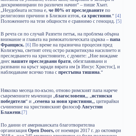
дискриминирани по различен начин“ – пише Хънт.
„Неудобната истина е,
че 80% от преследваните
по
религиозни причини в Близкия изток,
са християни
.“
[4]
Положението на тези общности е сравнимо с геноцид.
[5]
В речта си по случай Разпети петък, на проблема обърна
внимание и главата на римокатолическата църква
–
папа
Франциск.
[6]
По време на празнична процесия пред
Колизеума, светият отец остро разкритикува насилието и
преследването на християните, с думите: „Ние виждаме
днес
нашите преследвани братя
, обезглавявани и
разпвани на кръст заради вярата им [в Иисус Христос], и
наблюдаваме всичко това с
престъпна тишина
.“
Няколко месеца по-късно, отново римският папа нарече
съвременните мъченици „
благословени
„, „
истински
победители
“ и „
семена за нови християни
„, цитирайки
съчинение на християнският философ
Августин
Блажени
.
[7]
По данни от американската благотворителна
организация
Open Doors,
от ноември 2017 г. до октомври
2018 г., над 245 милиона християни са били подложени