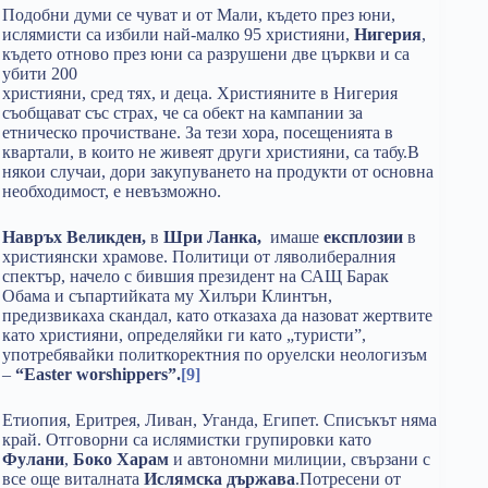
Подобни думи се чуват и от Мали, където през юни,
ислямисти са избили най-малко 95 християни,
Нигерия
,
където отново през юни са разрушени две църкви и са
убити 200
християни, сред тях, и деца. Християните в Нигерия
съобщават със страх, че са обект на кампании за
етническо прочистване. За тези хора, посещенията в
квартали, в които не живеят други християни, са табу.В
някои случаи, дори закупуването на продукти от основна
необходимост, е невъзможно.
Навръх Великден,
в
Шри Ланка,
имаше
експлозии
в
християнски храмове. Политици от ляволибералния
спектър, начело с бившия президент на САЩ Барак
Обама и съпартийката му Хилъри Клинтън,
предизвикаха скандал, като отказаха да назоват жертвите
като християни, определяйки ги като „туристи”,
употребявайки политкоректния по оруелски неологизъм
–
“Easter worshippers”.
[9]
Етиопия, Еритрея, Ливан, Уганда, Египет. Списъкът няма
край. Отговорни са ислямистки групировки като
Фулани
,
Боко Харам
и автономни милиции, свързани с
все още виталната
Ислямска държава
.Потресени от