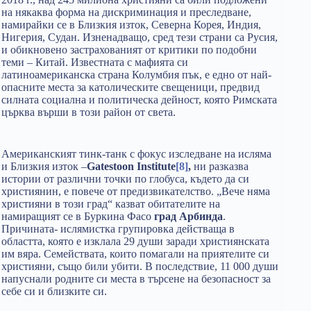
на някаква форма на дискриминация и преследване,
намирайки се в Близкия изток, Северна Корея, Индия,
Нигерия, Судан. Изненадващо, сред тези страни са Русия,
и обикновено застрахованият от критики по подобни
теми – Китай. Известната с мафията си
латиноамериканска страна Колумбия пък, е едно от най-
опасните места за католическите свещеници, предвид
силната социална и политическа дейност, която Римската
църква върши в този район от света.
Американският тинк-танк с фокус изследване на исляма
и Близкия изток –
Gatestoon Institute
[8]
,
ни разказва
истории от различни точки по глобуса, където да си
християнин, е повече от предизвикателство. „Вече няма
християни в този град“ казват обитателите на
намиращият се в Буркина Фасо
град Арбинда
.
Причината- ислямистка групировка действаща в
областта, която е изклала 29 души заради християнската
им вяра. Семействата, които помагали на приятелите си
християни, също били убити. В последствие, 11 000 души
напуснали родните си места в търсене на безопасност за
себе си и близките си.