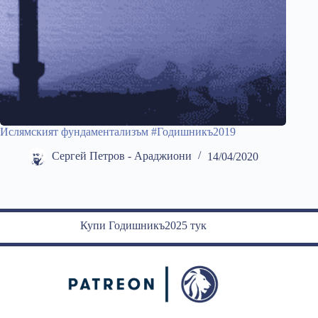
Ислямският фундаментализъм #Годишникъ2019
Сергей Петров - Араджиони
14/04/2020
Купи Годишникъ2025 тук