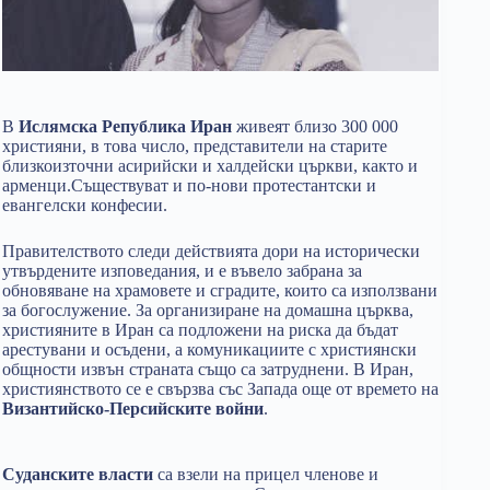
В
Ислямска Република Иран
живеят близо 300 000
християни, в това число, представители на старите
близкоизточни асирийски и халдейски църкви, както и
арменци.Съществуват и по-нови протестантски и
евангелски конфесии.
Правителството следи действията дори на исторически
утвърдените изповедания, и е въвело забрана за
обновяване на храмовете и сградите, които са използвани
за богослужение. За организиране на домашна църква,
християните в Иран са подложени на риска да бъдат
арестувани и осъдени, а комуникациите с християнски
общности извън страната също са затруднени. В Иран,
християнството се е свързва със Запада още от времето на
Византийско-Персийските войни
.
Суданските власти
са взели на прицел членове и