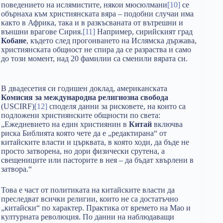
поведението на ислямистите, някои мюсюлмани
[10]
се
обърнаха към християнската вяра – подобни случаи има
както в Африка, така и в разкъсваната от вътрешни и
външни врагове Сирия.
[11]
Например, сирийският град
Кобане
, където след прогонването на Ислямска държава,
християнската общност не спира да се разраства и само
до този момент, над 20 фамилии са сменили вярата си.
В двадесетия си годишен доклад, американската
Комисия за международна религиозна свобода
(USCIRF)
[12]
споделя данни за рисковете, на които са
подложени християнските общности по света:
„Ежедневието на един християнин в
Китай
включва
риска Библията която чете да е „редактирана“ от
китайските власти и църквата, в която ходи, да бъде не
просто затворена, но дори физически срутена, а
свещениците или пасторите в нея – да бъдат хвърлени в
затвора.“
Това е част от политиката на китайските власти да
преследват всички религии, които не са достатъчно
„китайски“ по характер. Практика от времето на Мао и
културната революция. По данни на наблюдаващи