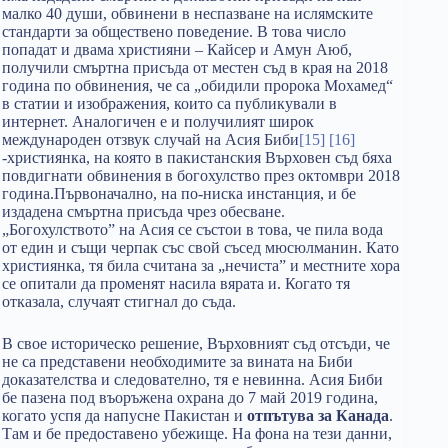
малко 40 души, обвинени в неспазване на ислямските
стандарти за обществено поведение. В това число
попадат и двама християни – Кайсер и Амун Аюб,
получили смъртна присъда от местен съд в края на 2018
година по обвинения, че са „обидили пророка Мохамед“
в статии и изображения, които са публикували в
интернет. Аналогичен е и получилият широк
международен отзвук случай на Асия Биби
[15]
[16]
-християнка, на която в пакистанския Върховен съд бяха
повдигнати обвинения в богохулство през октомври 2018
година.Първоначално, на по-ниска инстанция, и бе
издадена смъртна присъда чрез обесване.
„Богохулството” на Асия се състои в това, че пила вода
от един и същи черпак със свой съсед мюсюлманин. Като
християнка, тя била считана за „нечиста” и местните хора
се опитали да променят насила вярата и. Когато тя
отказала, случаят стигнал до съда.
В свое историческо решение, Върховният съд отсъди, че
не са представени необходимите за вината на Биби
доказателства и следователно, тя е невинна. Асия Биби
бе пазена под въоръжена охрана до 7 май 2019 година,
когато успя да напусне Пакистан и
отпътува за Канада
.
Там и бе предоставено убежище. На фона на тези данни,