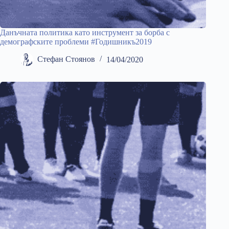
Данъчната политика като инструмент за борба с
демографските проблеми #Годишникъ2019
Стефан Стоянов
14/04/2020