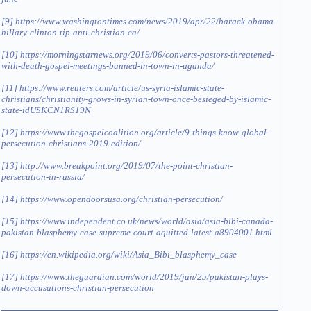
[9]
https://www.washingtontimes.com/news/2019/apr/22/barack-obama-
hillary-clinton-tip-anti-christian-ea/
[10]
https://morningstarnews.org/2019/06/converts-pastors-threatened-
with-death-gospel-meetings-banned-in-town-in-uganda/
[11]
https://www.reuters.com/article/us-syria-islamic-state-
christians/christianity-grows-in-syrian-town-once-besieged-by-islamic-
state-idUSKCN1RS19N
[12]
https://www.thegospelcoalition.org/article/9-things-know-global-
persecution-christians-2019-edition/
[13]
http://www.breakpoint.org/2019/07/the-point-christian-
persecution-in-russia/
[14]
https://www.opendoorsusa.org/christian-persecution/
[15]
https://www.independent.co.uk/news/world/asia/asia-bibi-canada-
pakistan-blasphemy-case-supreme-court-aquitted-latest-a8904001.html
[16]
https://en.wikipedia.org/wiki/Asia_Bibi_blasphemy_case
[17]
https://www.theguardian.com/world/2019/jun/25/pakistan-plays-
down-accusations-christian-persecution