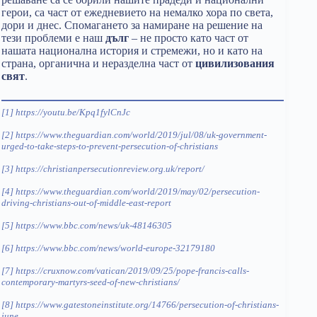
герои, са част от ежедневието на немалко хора по света,
дори и днес. Спомагането за намиране на решение на
тези проблеми е наш
дълг
– не просто като част от
нашата национална история и стремежи, но и като на
страна, органична и неразделна част от
цивилизования
свят
.
[1]
https://youtu.be/Kpq1fylCnJc
[2]
https://www.theguardian.com/world/2019/jul/08/uk-government-
urged-to-take-steps-to-prevent-persecution-of-christians
[3]
https://christianpersecutionreview.org.uk/report/
[4]
https://www.theguardian.com/world/2019/may/02/persecution-
driving-christians-out-of-middle-east-report
[5]
https://www.bbc.com/news/uk-48146305
[6]
https://www.bbc.com/news/world-europe-32179180
[7]
https://cruxnow.com/vatican/2019/09/25/pope-francis-calls-
contemporary-martyrs-seed-of-new-christians/
[8]
https://www.gatestoneinstitute.org/14766/persecution-of-christians-
june