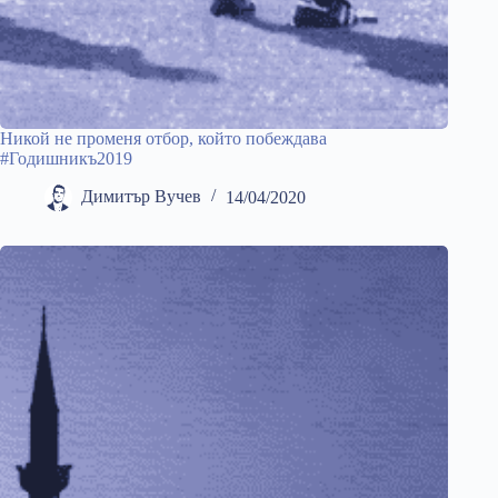
Никой не променя отбор, който побеждава
#Годишникъ2019
Димитър Вучев
14/04/2020