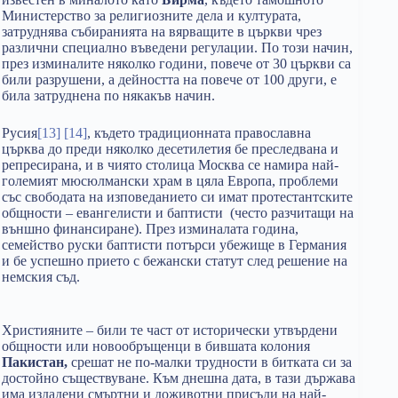
Министерство за религиозните дела и културата,
затруднява събиранията на вярващите в църкви чрез
различни специално въведени регулации. По този начин,
през изминалите няколко години, повече от 30 църкви са
били разрушени, а дейността на повече от 100 други, е
била затруднена по някакъв начин.
Русия
[13]
[14]
, където традиционната православна
църква до преди няколко десетилетия бе преследвана и
репресирана, и в чиято столица Москва се намира най-
големият мюсюлмански храм в цяла Европа, проблеми
със свободата на изповеданието си имат протестантските
общности – евангелисти и баптисти (често разчитащи на
външно финансиране). През изминалата година,
семейство руски баптисти потърси убежище в Германия
и бе успешно прието с бежански статут след решение на
немския съд.
Християните – били те част от исторически утвърдени
общности или новообръщенци в бившата колония
Пакистан,
срешат не по-малки трудности в битката си за
достойно съществуване. Към днешна дата, в тази държава
има издадени смъртни и доживотни присъди на най-