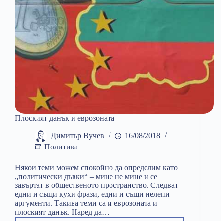
Плоският данък и еврозоната
Димитър Вучев
16/08/2018
Политика
Някои теми можем спокойно да определим като
„политически дъвки“ – мине не мине и се
завъртaт в общественото пространство. Следват
едни и същи кухи фрази, едни и същи нелепи
аргументи. Такива теми са и еврозоната и
плоският данък. Наред да…