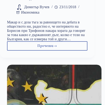
Димитър Вучев
23/11/2018
Икономика
Макар и с доза тъга за равнището на дебата в
обществото ни, радостно е, че интервюто на
Борисов при Трифонов накара хората да говорят
за това какво е държавният дълг, колко е този на
България, как се измерва той и други…
Прочети
Шест
мита
за
дълга