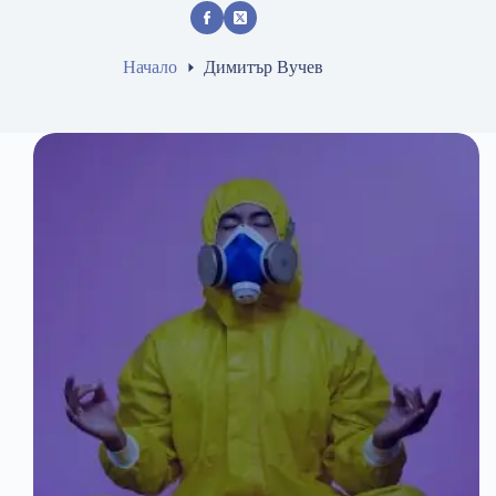
Начало
Димитър Вучев