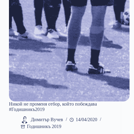
в
който
живеем
Никой не променя отбор, който побеждава
#Годишникъ2019
Димитър Вучев
14/04/2020
Годишникъ 2019