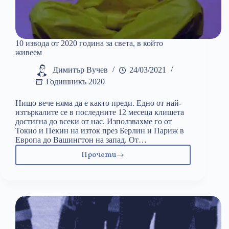
10 извода от 2020 година за света, в който
живеем
Димитър Вучев
24/03/2021
Годишникъ 2020
Нищо вече няма да е както преди. Едно от най-
изтъркалите се в последните 12 месеца клишета
достигна до всеки от нас. Използвахме го от
Токио и Пекин на изток през Берлин и Париж в
Европа до Вашингтон на запад. От…
Прочети
10
извода
от
2020
година
за
света,