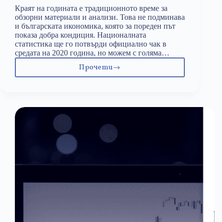
Краят на годината е традиционното време за
обзорни материали и анализи. Това не подминава
и българската икономика, която за пореден път
показа добра кондиция. Националната
статистика ще го потвърди официално чак в
средата на 2020 година, но можем с голяма…
Прочети
Никой
не
променя
отбор,
който
побеждава
#Годишникъ2019