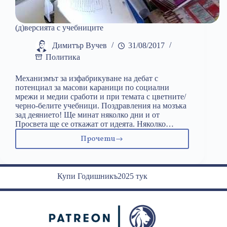
(д)версията с учебниците
Димитър Вучев
31/08/2017
Политика
Механизмът за изфабрикувaне на дебат с
потенциал за масови караници по социални
мрежи и медии сработи и при темата с цветните/
черно-белите учебници. Поздравления на мозъка
зад деянието! Ще минат няколко дни и от
Просвета ще се откажат от идеята. Няколко…
Прочети
(д)версията
с
учебниците
Купи Годишникъ2025 тук