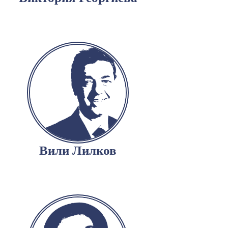
Вили Лилков