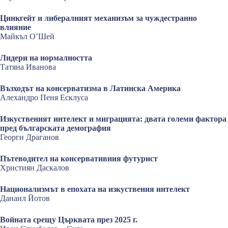
Цинкгейт и либералният механизъм за чуждестранно
влияние
Майкъл О’Шей
Лидери на нормалността
Татяна Иванова
Възходът на консерватизма в Латинска Америка
Алехандро Пеня Есклуса
Изкуственият интелект и миграцията: двата големи фактора
пред българската демография
Георги Драганов
Пътеводител на консервативния футурист
Християн Даскалов
Национализмът в епохата на изкуствения интелект
Данаил Йотов
Войната срещу Църквата през 2025 г.