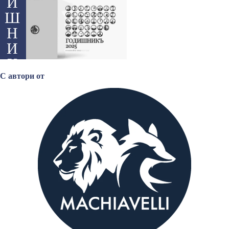
И
Ш
Н
И
К
Ъ
С автори от
20
25
Т
У
К