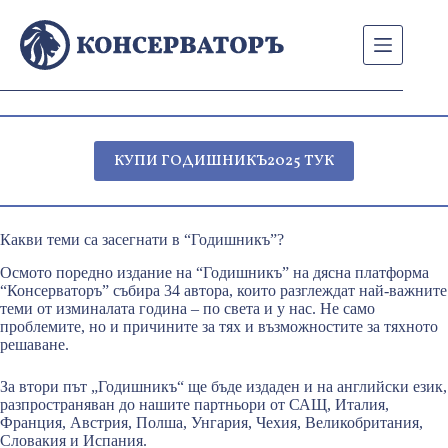
Skip
to
content
КУПИ ГОДИШНИКЪ2025 ТУК
Какви теми са засегнати в “Годишникъ”?
Осмото поредно издание на “Годишникъ” на дясна платформа
“Консерваторъ” събира 34 автора, които разглеждат най-важните
теми от изминалата година – по света и у нас. Не само
проблемите, но и причините за тях и възможностите за тяхното
решаване.
За втори път „Годишникъ“ ще бъде издаден и на английски език,
разпространяван до нашите партньори от САЩ, Италия,
Франция, Австрия, Полша, Унгария, Чехия, Великобритания,
Словакия и Испания.