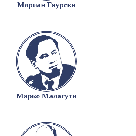
Мариан Гяурски
Марко Малагути