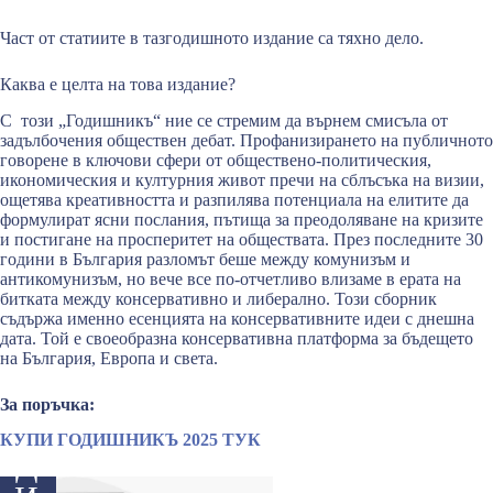
Част от статиите в тазгодишното издание са тяхно дело.
Каква е целта на това издание?
С този „Годишникъ“ ние се стремим да върнем смисъла от
задълбочения обществен дебат. Профанизирането на публичното
говорене в ключови сфери от обществено-политическия,
икономическия и културния живот пречи на сблъсъка на визии,
ощетява креативността и разпилява потенциала на елитите да
формулират ясни послания, пътища за преодоляване на кризите
и постигане на просперитет на обществата. През последните 30
К
години в България разломът беше между комунизъм и
антикомунизъм, но вече все по-отчетливо влизаме в ерата на
У
битката между консервативно и либерално. Този сборник
съдържа именно есенцията на консервативните идеи с днешна
П
дата. Той е своеобразна консервативна платформа за бъдещето
И
на България, Европа и света.
Г
За поръчка:
О
КУПИ ГОДИШНИКЪ 2025 ТУК
Д