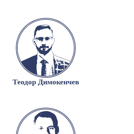
Теодор Димокенчев