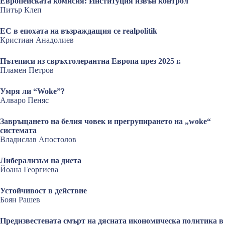
Европейската комисия: Институция извън контрол
Питър Клеп
ЕС в епохата на възраждащия се realpolitik
Кристиан Анадолиев
Пътеписи из свръхтолерантна Европа през 2025 г.
Пламен Петров
Умря ли “Woke”?
Алваро Пеняс
Завръщането на белия човек и прегрупирането на „woke“
системата
Владислав Апостолов
Либерализъм на диета
Йоана Георгиева
Устойчивост в действие
Боян Рашев
Предизвестената смърт на дясната икономическа политика в