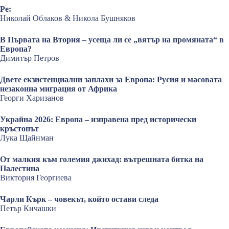
Ре:
Николай Облаков & Никола Бушняков
В Първата на Втория – усеща ли се „вятър на промяната“ в
Европа?
Димитър Петров
Двете екзистенциални заплахи за Европа: Русия и масовата
незаконна миграция от Африка
Георги Харизанов
Украйна 2026: Европа – изправена пред исторически
кръстопът
Лука Щайнман
От малкия към големия джихад: вътрешната битка на
Палестина
Виктория Георгиева
Чарли Кърк – човекът, който остави следа
Петър Кичашки