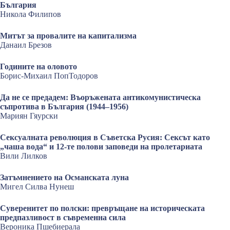
България
Никола Филипов
Митът за провалите на капитализма
Данаил Брезов
Годините на оловото
Борис-Михаил ПопТодоров
Да не се предадем: Въоръжената антикомунистическа
съпротива в България (1944–1956)
Мариян Гяурски
Сексуалната революция в Съветска Русия: Сексът като
„чаша вода“ и 12-те полови заповеди на пролетариата
Вили Лилков
Затъмнението на Османската луна
Мигел Силва Нунеш
Суверенитет по полски: превръщане на историческата
предпазливост в съвременна сила
Вероника Пшебиерала