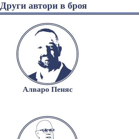
Други автори в броя
Алваро Пеняс