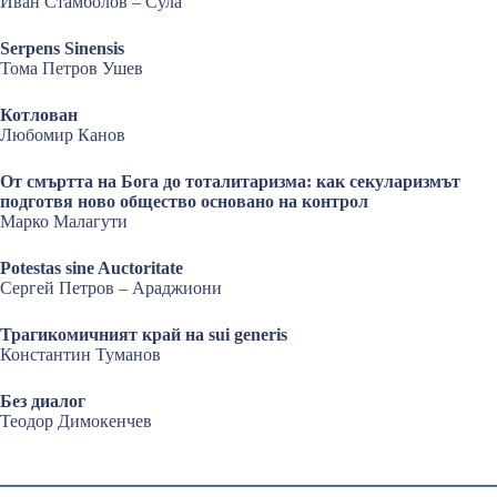
Иван Стамболов – Сула
Serpens Sinensis
Тома Петров Ушев
Котлован
Любомир Канов
От смъртта на Бога до тоталитаризма: как секуларизмът
подготвя ново общество основано на контрол
Марко Малагути
Potestas sine Auctoritate
Сергей Петров – Араджиони
Трагикомичният край на sui generis
Константин Туманов
Без диалог
Теодор Димокенчев