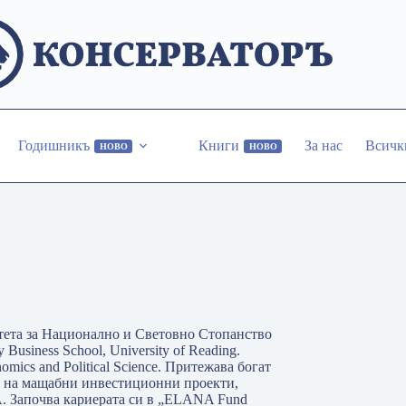
Годишникъ
Книги
За нас
Всичк
НОВО
НОВО
ета за Национално и Световно Стопанство
siness School, University of Reading.
mics and Political Science. Притежава богат
о на мащабни инвестиционни проекти,
. Започва кариерата си в „ELANA Fund