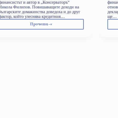
финансистът и автор в „Консерваторъ“
финан
Никола Филипов. Повишаващите доходи на
отнов
българските домакинства доведоха и до друг
декла
фактор, който улеснява кредитния…
ще…
Прочети
Пазарът
на
имоти
ще
продължава
да
расте:
Никола
Филипов
пред
„Труд”