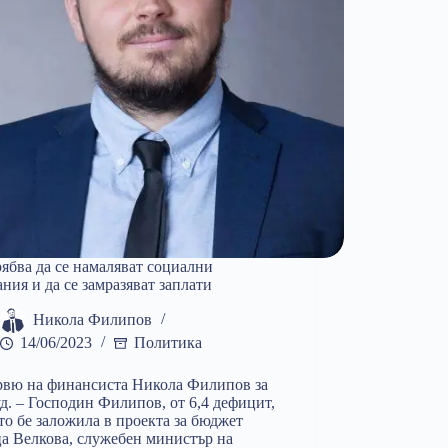
Никола
Филипов
ябва да се намаляват социални
ния и да се замразяват заплати
Никола Филипов
14/06/2023
Политика
вю на финансиста Никола Филипов за
уд. – Господин Филипов, от 6,4 дефицит,
то бе заложила в проекта за бюджет
а Велкова, служебен министър на