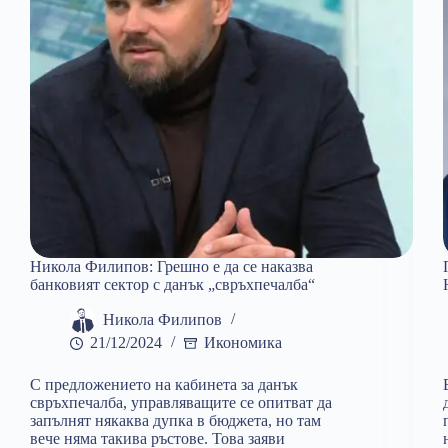
Никола
Филипов
в
„Тази
Сутрин“
Никола Филипов: Грешно е да се наказва
банковият сектор с данък „свръхпечалба“
Никола Филипов
21/12/2024
Икономика
С предложението на кабинета за данък
свръхпечалба, управляващите се опитват да
запълнят някаква дупка в бюджета, но там
вече няма такива ръстове. Това заяви