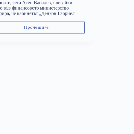
сите, сега Асен Василев, влизайки
о във финансовото министерство
рира, че кабинетът „Денков-Габриел“
Прочети
Ще
трябва
да
се
намаляват
социални
плащания
и
да
се
замразяват
заплати