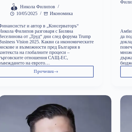
Фили
Никола Филипов
10/05/2025
Икономика
Финансистът и автор в „Консерваторъ“
Никола Филипов разговаря с Биляна
Амбиц
Веселинова от „Труд“ дни след форума Trump
да по
Business Vision 2025. Какви са икономическите
докла
рискове и възможности пред България в
повеч
контекста на глобалните процеси –
множе
търговските отношения САЩ-ЕС,
държа
въвеждането на еврото…
бюдж
Прочети
Trump
Business
Vision
2025:
За
връщането
на
промишленото
производство