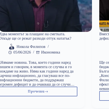
Идва моментът за плащане на сметката.
Вмест
Откъде ще се режат разходи оттук нататък?
дефи
Никола Филипов
05/06/2026
Икономика
„Нямаме новина. Това, което години наред
Ще се
пишем и говорим, в момента се случва и го
бюдже
виждаме на живо. Няма как години наред да
Бълга
харчиш инфлационно, да гласуваш все по-
„Конс
инфлационни бюджети, да поддържаш
Филип
огромен дефицит и да очакваш да се случи…
ефект
невин
Прочети
Идва
моментът
за