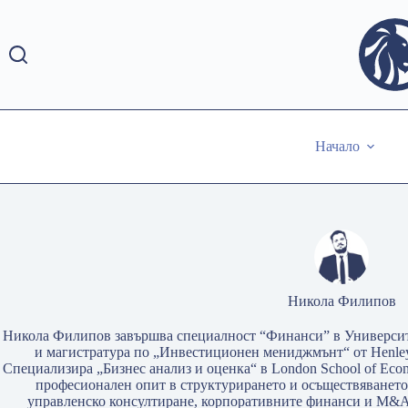
Skip
to
content
Начало
Никола Филипов
Никола Филипов завършва специалност “Финанси” в Университ
и магистратура по „Инвестиционен мениджмънт“ от Henley Bu
Специализира „Бизнес анализ и оценка“ в London School of Econo
професионален опит в структурирането и осъществяванет
управленско консултиране, корпоративните финанси и M&A