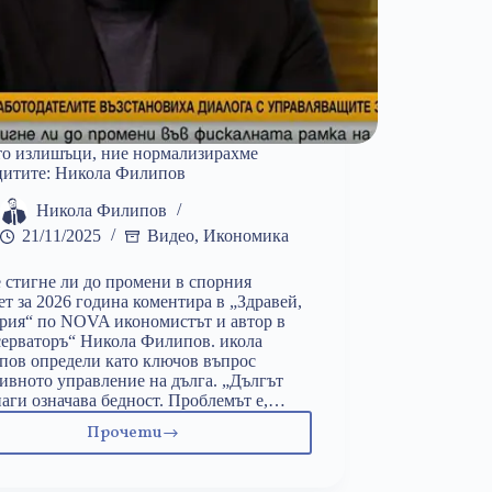
о излишъци, ние нормализирахме
цитите: Никола Филипов
Никола Филипов
21/11/2025
Видео
,
Икономика
 стигне ли до промени в спорния
т за 2026 година коментира в „Здравей,
рия“ по NOVA икономистът и автор в
ерваторъ“ Никола Филипов. икола
ов определи като ключов въпрос
ивното управление на дълга. „Дългът
аги означава бедност. Проблемът е,…
Прочети
Вместо
излишъци,
ние