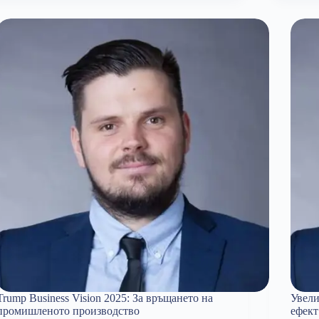
плащане
на
сметката.
Откъде
ще
се
режат
разходи
оттук
нататък?
Trump Business Vision 2025: За връщането на
Увели
промишленото производство
ефект