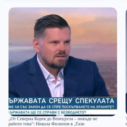
да
има
повишаване
на
лихвите:
Никола
Филипов
„От Северна Корея до Венецуела – никъде не
работи това“: Никола Филипов в „Тази