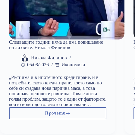
Следващите години няма да има повишаване
на лихвите: Никола Филипов
Никола Филипов
05/08/2026
Икономика
„Ръст има и в ипотечното кредитиране, и в
потребителското кредитиране, което само по
себе си създава нова парична маса, а това
повишава ценовите равнища. Това е доста
голям проблем, защото то е един от факторите,
които водят до голямото повишаване…
Прочети
Следващите
години
няма