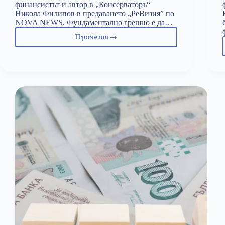
финансистът и автор в „Консерваторъ“
Никола Филипов в предаването „РеВизия” по
NOVA NEWS. Фундаментално грешно е да…
Прочети
Никола
Филипов:
Грешно
е
да
се
наказва
банковият
сектор
с
данък
„свръхпечалба“