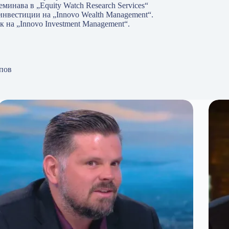
инава в „Equity Watch Research Services“
 инвестиции на „Innovo Wealth Management“.
на „Innovo Investment Management“.
пов