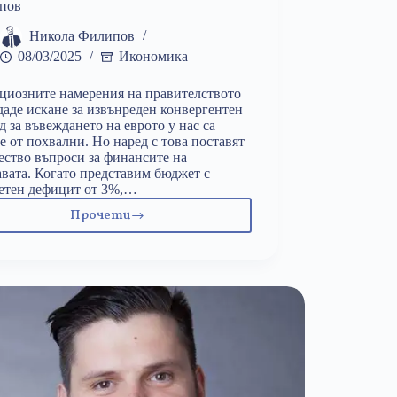
пов
Никола Филипов
08/03/2025
Икономика
иозните намерения на правителството
даде искане за извънреден конвергентен
д за въвеждането на еврото у нас са
е от похвални. Но наред с това поставят
ство въпроси за финансите на
вата. Когато представим бюджет с
етен дефицит от 3%,…
Прочети
Увеличение
на
данъците
би
имало
пагубен
ефект
върху
икономиката
ни: