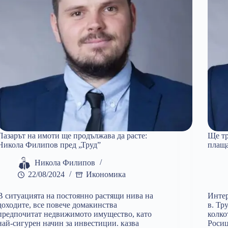
Пазарът на имоти ще продължава да расте:
Ще тр
Никола Филипов пред „Труд”
плаща
Никола Филипов
22/08/2024
Икономика
В ситуацията на постоянно растящи нива на
Интер
доходите, все повече домакинства
в. Тр
предпочитат недвижимото имущество, като
колко
най-сигурен начин за инвестиции. казва
Росиц