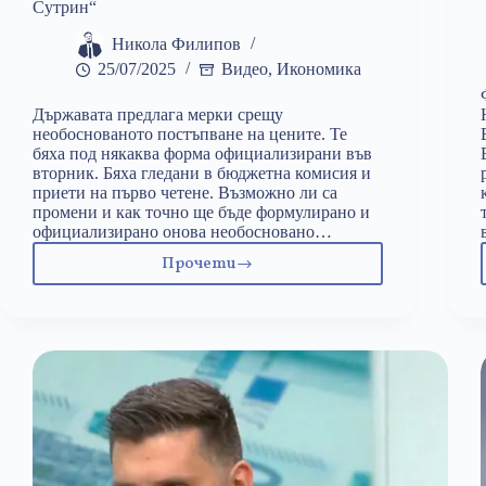
Сутрин“
Никола Филипов
25/07/2025
Видео
,
Икономика
Държавата предлага мерки срещу
необоснованото постъпване на цените. Те
бяха под някаква форма официализирани във
вторник. Бяха гледани в бюджетна комисия и
приети на първо четене. Възможно ли са
промени и как точно ще бъде формулирано и
официализирано онова необосновано…
Прочети
„От
Северна
Корея
до
Венецуела
–
никъде
не
работи
това“: