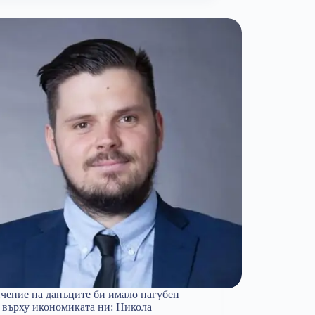
нормализирахме
дефицитите:
Никола
Филипов
чение на данъците би имало пагубен
 върху икономиката ни: Никола