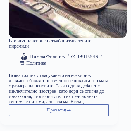
Вторият пенсионен стълб и измислените
пирамиди
Никола Филипов
19/11/2019
Политика
Всяка година с гласуването на всеки нов
държавен бюджет неизменно се повдига и темата
с размера на пенсиите. Тази година дебатът е
изключително изострен, като дори се стигна до
изказвания, че втория стълб на пенсионната
система е пирамидална схема. Всеки,…
Прочети
Вторият
пенсионен
стълб