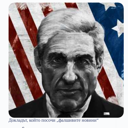
и
измислените
пирамиди
Докладът, който посочи „фалшивите новини“