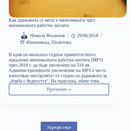
Как държавата се меси в икономиката чрез
минималната работна заплата
Никола Филипов
29/06/2018
Икономика
,
Политика
В края на миналата година правителството
предложи минималната работна заплата (МРЗ)
през 2018 г. да бъде увеличена на 510 лв.
Административното увеличение на МРЗ е често
използван инструмент от страна на държавата за
„борба с бедността“. На практика, обаче това…
Прочети
Как
държавата
се
меси
в
икономиката
Зареди още
чрез