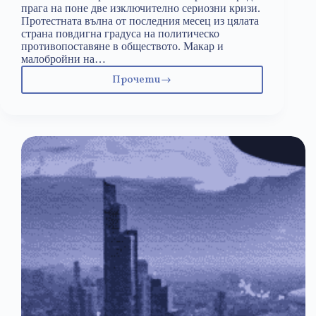
прага на поне две изключително сериозни кризи.
Протестната вълна от последния месец из цялата
страна повдигна градуса на политическо
противопоставяне в обществото. Макар и
малобройни на…
Прочети
На
път
сме
да
пропаднем
в
двойна
криза
с
риск
от
нов
локдаун