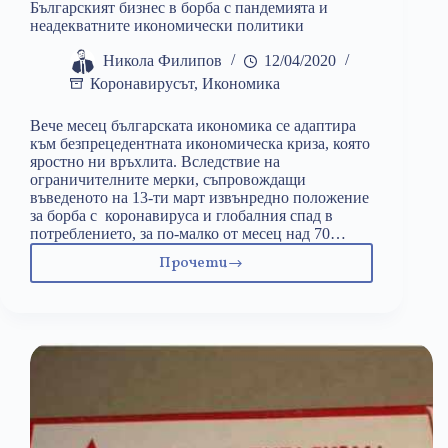
Българският бизнес в борба с пандемията и
неадекватните икономически политики
Никола Филипов
12/04/2020
Коронавирусът
,
Икономика
Вече месец българската икономика се адаптира
към безпрецедентната икономическа криза, която
яростно ни връхлита. Вследствие на
ограничителните мерки, съпровождащи
въведеното на 13-ти март извънредно положение
за борба с коронавируса и глобалния спад в
потреблението, за по-малко от месец над 70…
Прочети
Българският
бизнес
в
борба
с
пандемията
и
неадекватните
икономически