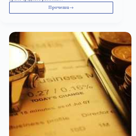
Прочети
Три
несбъднати
реформи