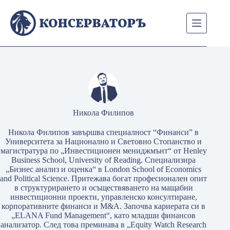
Skip
to
content
Никола Филипов
Никола Филипов завършва специалност “Финанси” в
Университета за Национално и Световно Стопанство и
магистратура по „Инвестиционен мениджмънт“ от Henley
Business School, University of Reading. Специализира
„Бизнес анализ и оценка“ в London School of Economics
and Political Science. Притежава богат професионален опит
в структурирането и осъществяването на мащабни
инвестиционни проекти, управленско консултиране,
корпоративните финанси и M&A. Започва кариерата си в
„ELANA Fund Management“, като младши финансов
анализатор. След това преминава в „Equity Watch Research