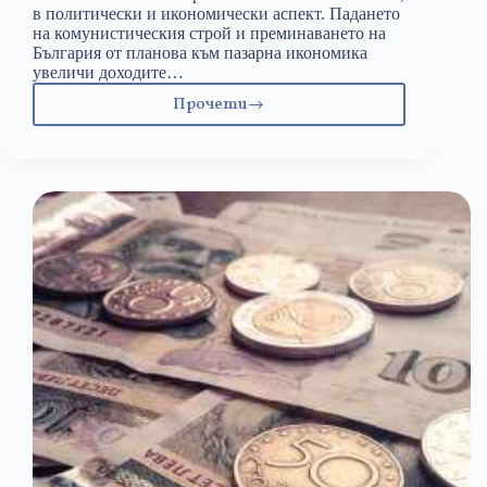
в политически и икономически аспект. Падането
на комунистическия строй и преминаването на
България от планова към пазарна икономика
увеличи доходите…
Прочети
Завръщането
на
плановата
икономика