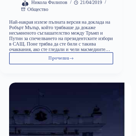
Никола Филипов
21/04/2019
Общество
Най-накрая излезе пълната версия на доклада на
Робърт Мълър, който трябваше да докаже
несъмненото съглашателство между Тръмп и
Путин за спечелването на президентските избори
в САЩ. Поне трябва да сте били с такива
очаквания, ако сте гледали и чели масмедиите…
Прочети
Докладът,
който
посочи
„фалшивите
новини“