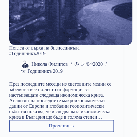
Поглед от върха на бизнесцикъла
#Годишникъ2019
Никола Филипов
14/04/2020
Годишникъ 2019
През последните месеци из световните медии се
забелязва все по-често информация за
настъпващата следваща икономическа криза.
Анализът на последните макроикономически
данни от Европа и глобални геополитически
събития показва, че и следващата икономическа
криза в България ще бъде в голяма степен…
Прочети
Поглед
от