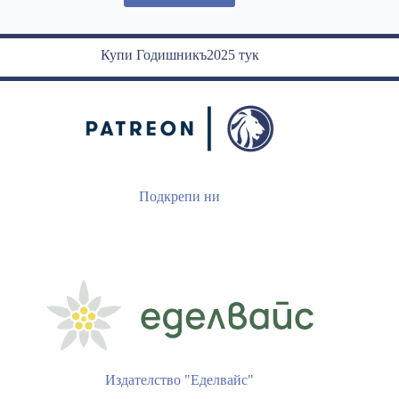
минималната
работна
заплата
Купи Годишникъ2025 тук
Подкрепи ни
Издателство "Еделвайс"