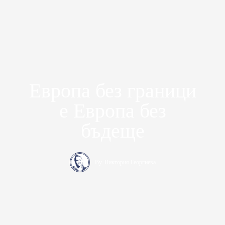
Европа без граници
е Европа без
бъдеще
By
Виктория Георгиева