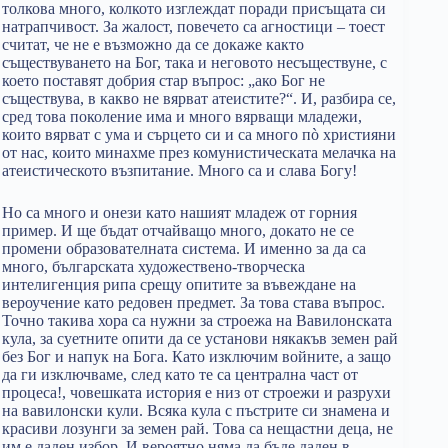
толкова много, колкото изглеждат поради присъщата си
натрапчивост. За жалост, повечето са агностици – тоест
считат, че не е възможно да се докаже както
съществуването на Бог, така и неговото несъществуне, с
което поставят добрия стар въпрос: „ако Бог не
съществува, в какво не вярват атеистите?“. И, разбира се,
сред това поколение има и много вярващи младежи,
които вярват с ума и сърцето си и са много пò християни
от нас, които минахме през комунистическата мелачка на
атеистическото възпитание. Много са и слава Богу!
Но са много и онези като нашият младеж от горния
пример. И ще бъдат отчайващо много, докато не се
промени образователната система. И именно за да са
много, българската художествено-творческа
интелигенция рипа срещу опитите за въвеждане на
вероучение като редовен предмет. За това става въпрос.
Точно такива хора са нужни за строежа на Вавилонската
кула, за суетните опити да се установи някакъв земен рай
без Бог и напук на Бога. Като изключим войните, а защо
да ги изключваме, след като те са централна част от
процеса!, човешката история е низ от строежи и разрухи
на вавилонски кули. Всяка кула с пъстрите си знамена и
красиви лозунги за земен рай. Това са нещастни деца, не
им е даден избор. И вероятно няма да бъде даден в