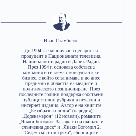
Иван Стамболов
До 1994 г. е хоноруван сценарист и
продуцент в Националната телевизия,
Националното радио и Дарик Радио.
През 1994 г. основава собствена
компания и се заема с консултантски
бизнес, с който се занимава и до днес
предимно в областта на медиите и
политическото позициониране. През
последните години поддържа собствени
публицистични рубрики в печатни и
интернет издания. Автор е на книгите
„Безобразна поезия“ (пародия);
„Додекамерон“ (12 новели), романите
„Янаки Богомил. Загадката на иконата и
слънчевия диск“ и „Янаки Богомил 2.
Седем смъртни гряха“; сборниците