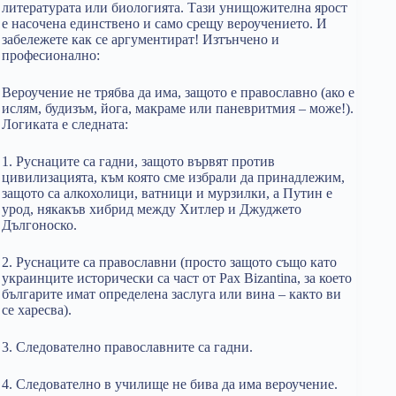
литературата или биологията. Тази унищожителна ярост
е насочена единствено и само срещу вероучението. И
забележете как се аргументират! Изтънчено и
професионално:
Вероучение не трябва да има, защото е православно (ако е
ислям, будизъм, йога, макраме или паневритмия – може!).
Логиката е следната:
1. Руснаците са гадни, защото вървят против
цивилизацията, към която сме избрали да принадлежим,
защото са алкохолици, ватници и мурзилки, а Путин е
урод, някакъв хибрид между Хитлер и Джуджето
Дългоноско.
2. Руснаците са православни (просто защото също като
украинците исторически са част от Pax Bizantina, за което
българите имат определена заслуга или вина – както ви
се харесва).
3. Следователно православните са гадни.
4. Следователно в училище не бива да има вероучение.