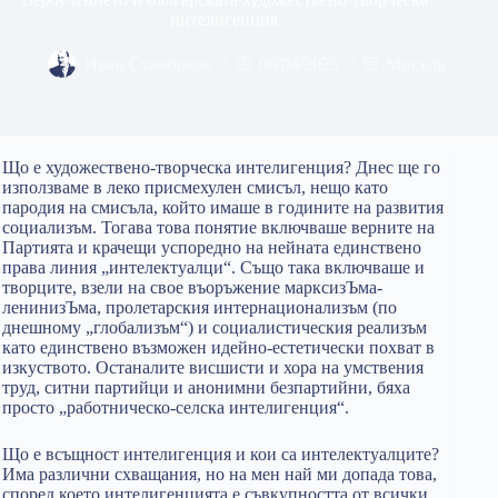
интелигенция
Иван Стамболов
06/04/2025
Мисъль
Що е художествено-творческа интелигенция? Днес ще го
използваме в леко присмехулен смисъл, нещо като
пародия на смисъла, който имаше в годините на развития
социализъм. Тогава това понятие включваше верните на
Партията и крачещи успоредно на нейната единствено
права линия „интелектуалци“. Също така включваше и
творците, взели на свое въоръжение марксизЪма-
ленинизЪма, пролетарския интернационализъм (по
днешному „глобализъм“) и социалистическия реализъм
като единствено възможен идейно-естетически похват в
изкуството. Останалите висшисти и хора на умствения
труд, ситни партийци и анонимни безпартийни, бяха
просто „работническо-селска интелигенция“.
Що е всъщност интелигенция и кои са интелектуалците?
Има различни схващания, но на мен най ми допада това,
според което интелигенцията е съвкупността от всички