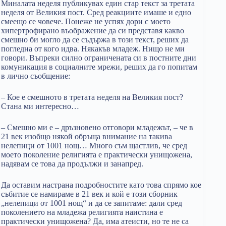
Миналата неделя публикувах един стар текст за третата
неделя от Великия пост. Сред реакциите имаше и едно
смеещо се човече. Понеже не успях дори с моето
хипертрофирано въображение да си представя какво
смешно би могло да се съдържа в този текст, реших да
погледна от кого идва. Някакъв младеж. Нищо не ми
говори. Въпреки силно ограничената си в постните дни
комуникация в социалните мрежи, реших да го попитам
в лично съобщение:
– Кое е смешното в третата неделя на Великия пост?
Стана ми интересно…
– Смешно ми е – дръзновено отговори младежът, – че в
21 век изобщо някой обръща внимание на такива
нелепици от 1001 нощ… Много съм щастлив, че сред
моето поколение религията е практически унищожена,
надявам се това да продължи и занапред.
Да оставим настрана подробностите като това спрямо кое
събитие се намираме в 21 век и кой е този сборник
„нелепици от 1001 нощ“ и да се запитаме: дали сред
поколението на младежа религията наистина е
практически унищожена? Да, има атеисти, но те не са