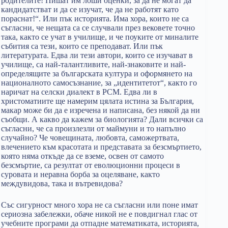
родителите! Пишат им лоши оценки, за да не могат да
кандидатстват и да се изучат, че да не работят като
пораснат!“. Или пък историята. Има хора, които не са
съгласни, че нещата са се случвали през вековете точно
така, както се учат в училище, и че поуките от миналите
събития са тези, които се преподават. Или пък
литературата. Едва ли тези автори, които се изучават в
училище, са най-талантливите, най-знаковите и най-
определящите за българската култура и оформянето на
националното самосъзнание, за „идентитетот“, както го
наричат на селски диалект в РСМ. Едва ли в
христоматиите ще намерим цялата истина за България,
макар може би да е изречена и написана, без някой да ни
съобщи. А какво да кажем за биологията? Дали всички са
съгласни, че са произлезли от маймуни и то напълно
случайно? Че човещината, любовта, саможертвата,
влечението към красотата и представата за безсмъртието,
която няма откъде да се вземе, освен от самото
безсмъртие, са резултат от еволюционни процеси в
суровата и неравна борба за оцеляване, както
междувидова, така и вътревидова?
Със сигурност много хора не са съгласни или поне имат
сериозна забележки, обаче никой не е повдигнал глас от
учебните програми да отпадне математиката, историята,