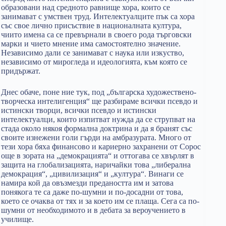
образовани над средното равнище хора, които се
занимават с умствен труд. Интелектуалците пък са хора
със свое лично присъствие в националната култура,
чиито имена са се превърнали в своего рода търговски
марки и чието мнение има самостоятелно значение.
Независимо дали се занимават с наука или изкуство,
независимо от мирогледа и идеологията, към която се
придържат.
Днес обаче, поне ние тук, под „българска художествено-
творческа интелигенция“ ще разбираме всички псевдо и
истински творци, всички псевдо и истински
интелектуалци, които изпитват нужда да се струпват на
стада около някоя формална доктрина и да я бранят със
своите изнежени голи гърди на амбразурата. Много от
тези хора бяха финансово и кариерно захранени от Сорос
още в зората на „демокрацията“ и оттогава се хвърлят в
защита на глобализацията, наричайки това „либерална
демокрация“, „цивилизация“ и „култура“. Винаги се
намира кой да овъзмезди предаността им и затова
понякога те са даже по-шумни и по-досадни от това,
което се очаква от тях и за което им се плаща. Сега са по-
шумни от необходимото и в дебата за вероучението в
училище.