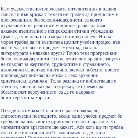
Към художествено-творческата интелигенция в нашия
смисъл и във връзка с темата ни трябва да причислим и
прогресивните богослови-модернисти, за които
изучаването на религия в училище трябва да бъде
някакво възпитание в непреходни етични убеждения.
Демек да учи децата на морал и нищо повече. Но на
морал трябва да ги възпитава целият учебен процес, във
всеки час, по всеки предмет. Нима задачата на
литературата е някаква друга? Точно тези прогресивни
богослови-модернисти са изключително вредни, защото
не говорят за жертвите, трудностите и страданието,
изключили са всичко мистично, всичко небесно, просто
проповядват либерална етика с леко архаични
християнски думички. Те, за разлика от войнстващите
атеисти, които искат да го отрекат, се стремят да
обезсмислят вероучението, за да го направят
безинтересно за хората.
Откъде тая омраза? Логично е да се очаква, че,
статистически погледнато, всеки един учебен предмет би
трябвало да има своите приятели и своите врагове. За
математиката враговете ще кажат: „Абе кога ще ти трябва
това в истинския живот! Само измъчват децата и