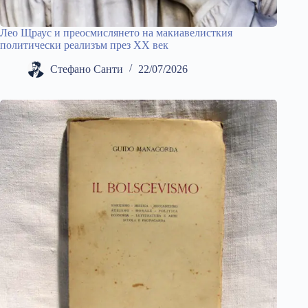
Лео Щраус и преосмислянето на макиавелисткия
политически реализъм през ХХ век
Стефано Санти
22/07/2026