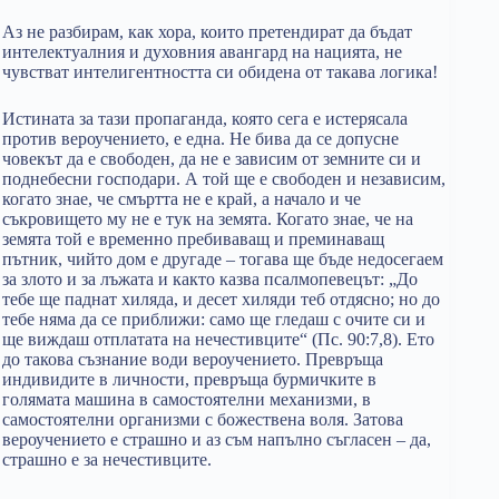
Аз не разбирам, как хора, които претендират да бъдат
интелектуалния и духовния авангард на нацията, не
чувстват интелигентността си обидена от такава логика!
Истината за тази пропаганда, която сега е истерясала
против вероучението, е една. Не бива да се допусне
човекът да е свободен, да не е зависим от земните си и
поднебесни господари. А той ще е свободен и независим,
когато знае, че смъртта не е край, а начало и че
съкровището му не е тук на земята. Когато знае, че на
земята той е временно пребиваващ и преминаващ
пътник, чийто дом е другаде – тогава ще бъде недосегаем
за злото и за лъжата и както казва псалмопевецът: „До
тебе ще паднат хиляда, и десет хиляди теб отдясно; но до
тебе няма да се приближи: само ще гледаш с очите си и
ще виждаш отплатата на нечестивците“ (Пс. 90:7,8). Ето
до такова съзнание води вероучението. Превръща
индивидите в личности, превръща бурмичките в
голямата машина в самостоятелни механизми, в
самостоятелни организми с божествена воля. Затова
вероучението е страшно и аз съм напълно съгласен – да,
страшно е за нечестивците.