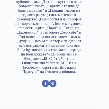
публицистика „Дзен и изкуството да си
обършеш гъза“, „Картаген трябва да
бъде разрушен“ и „Тънкият гласец на
здравия разум“; систематичното
ръководство „Технология и философия
на творческото писне“. Бил е колумнист
във вестниците „Пари“ и „Сега“, сп.
„Економист“ и сайтовете „Уеб кафе“ и
„Топ новини“, а понастоящем – във в.
„Труд“ и „Нюз БГ“. Автор е на един от
най-популярните български блогове
Sulla.bg, носител на големите награди
на Българската WEB асоциация и
Фондация „БГ Сайт”. Член на
Обществения съвет на БНТ и на
Творческия съвет към Дирекция
“Култура” на Столична община.