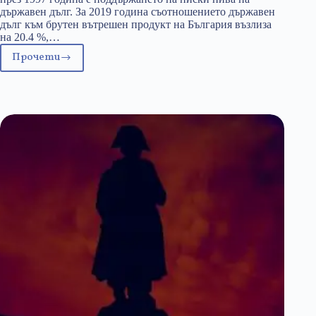
държавен дълг. За 2019 година съотношението държавен
дълг към брутен вътрешен продукт на България възлиза
на 20.4 %,…
Прочети
Данъците
и
кризата