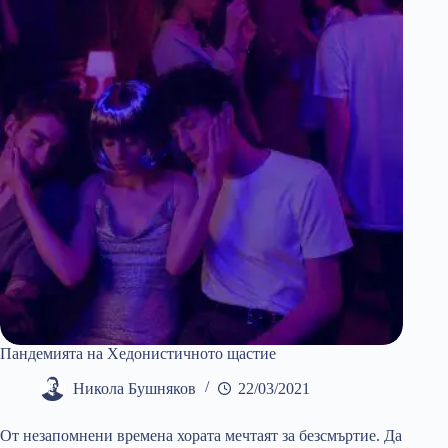
в
който
живеем
Пандемията на Хедонистичното щастие
Никола Бушняков
22/03/2021
От незапомнени времена хората мечтаят за безсмъртие. Да