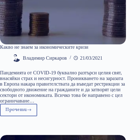
Какво не знаем за икономическите кризи
Владимир Сиркаров
21/03/2021
Пандемията от COVID-19 буквално разтърси целия свят,
внасяйки страх и несигурност. Проникването на заразата
в Европа накара правителствата да въведат рестрикции за
свободното движение на гражданите и да затворят цели
сектори от икономиката. Всичко това бе направено с цел
ограничаване…
Прочети
Какво
не
знаем
за
икономическите