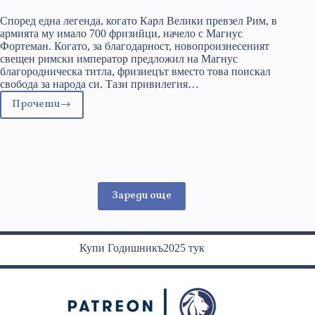
Според една легенда, когато Карл Велики превзел Рим, в
армията му имало 700 фризийци, начело с Магнус
Фортеман. Когато, за благодарност, новопроизнесеният
свещен римски император предложил на Магнус
благородническа титла, фризиецът вместо това поискал
свобода за народа си. Тази привилегия…
Прочети
Абсолютистка
демокрация
Зареди още
Купи Годишникъ2025 тук