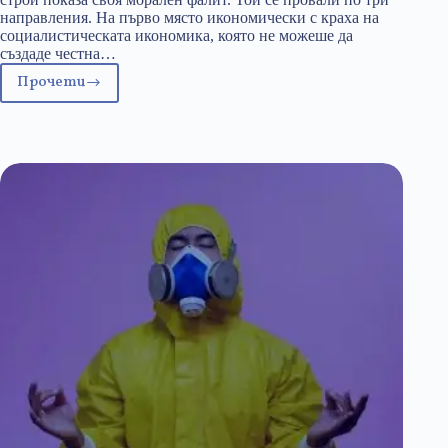
направления. На първо място икономически с краха на
социалистическата икономика, която не можеше да
създаде честна…
Прочети
България
по
пътя
към
ОИСР