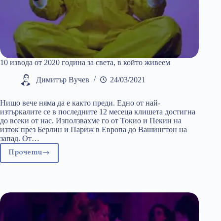
10 извода от 2020 година за света, в който живеем
Димитър Вучев
24/03/2021
Нищо вече няма да е както преди. Едно от най-
изтъркалите се в последните 12 месеца клишета достигна
до всеки от нас. Използвахме го от Токио и Пекин на
изток през Берлин и Париж в Европа до Вашингтон на
запад. От…
Прочети
10
извода
от
2020
година
за
света,