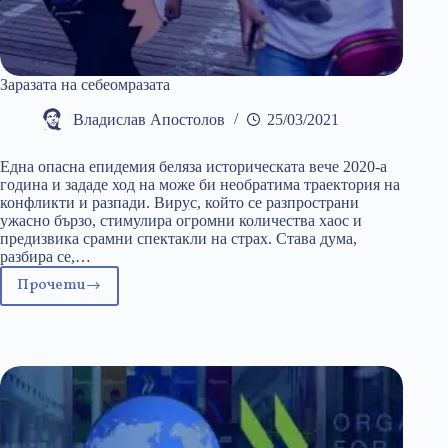
Заразата на себеомразата
Владислав Апостолов
25/03/2021
Една опасна епидемия беляза историческата вече 2020-а
година и зададе ход на може би необратима траектория на
конфликти и разпади. Вирус, който се разпространи
ужасно бързо, стимулира огромни количества хаос и
предизвика срамни спектакли на страх. Става дума,
разбира се,…
Прочети
Заразата
на
себеомразата