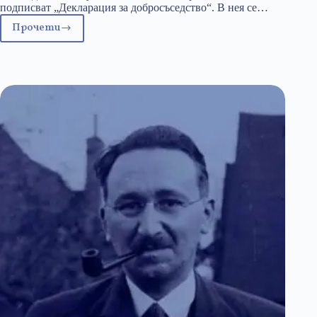
подписват „Декларация за добросъседство“. В нея се…
Прочети
Македония
без
българи,
огън
да
я
гори