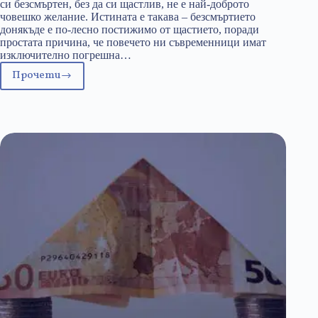
си безсмъртен, без да си щастлив, не е най-доброто
човешко желание. Истината е такава – безсмъртието
донякъде е по-лесно постижимо от щастието, поради
простата причина, че повечето ни съвременници имат
изключително погрешна…
Прочети
Пандемията
на
Хедонистичното
щастие