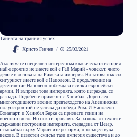
Тайната на трайния успех
Христо Генчев
25/03/2021
Ако нямате специален интерес към класическата история
най-вероятно не знаете кой е Гай Марий - човекът, чието
дело е в основата на Римската империя. Но затова пък със
сигурност знаете кой е Наполеон. В продължение на
десетилетие Наполеон побеждава всички европейски
армии. И въпреки това империята, която изгражда, се
разпада. Подобен е примерът с Ханибал. Дори след
многогодишното военно превъзходство на Апенинския
полуостров той не успява да победи Рим. И Наполеон
Бонапарт, и Ханибал Барка са признати гении на
военното дело. Но пък се провалят. За разлика от техните
държавни построения империята, създадена от Цезар,
стъпвайки върху Мариевите реформи, просъществува
векове. В известен смисъл тази империя съществува и до