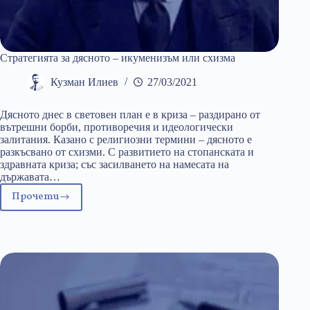
Стратегията за дясното – икуменизъм или схизма
Кузман Илиев
27/03/2021
Дясното днес в световен план е в криза – раздирано от
вътрешни борби, противоречия и идеологически
залитания. Казано с религиозни термини – дясното е
разкъсвано от схизми. С развитието на стопанската и
здравната криза; със засилването на намесата на
държавата…
Прочети
Стратегията
за
дясното
–
икуменизъм
или
схизма