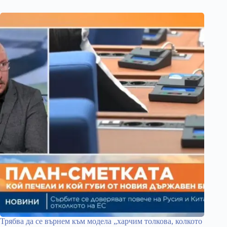
Трябва да се върнем към модела „харчим толкова, колкото