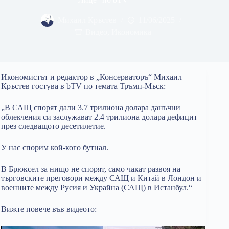
Михаил Кръстев
11/06/2025
Видео
,
Икономика
Икономистът и редактор в „Консерваторъ“ Михаил
Кръстев гостува в bTV по темата Тръмп-Мъск:
„В САЩ спорят дали 3.7 трилиона долара данъчни
облекчения си заслужават 2.4 трилиона долара дефицит
през следващото десетилетие.
У нас спорим кой-кого бутнал.
В Брюксел за нищо не спорят, само чакат развоя на
търговските преговори между САЩ и Китай в Лондон и
военните между Русия и Украйна (САЩ) в Истанбул.“
Вижте повече във видеото: