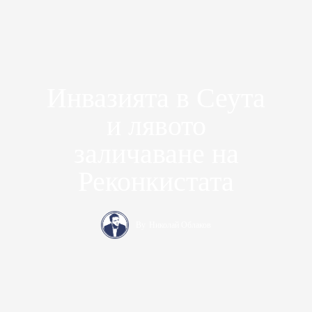
Инвазията в Сеута
и лявото
заличаване на
Реконкистата
By
Николай Облаков