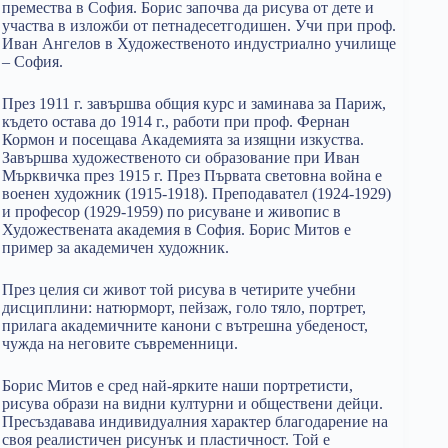
премества в София. Борис започва да рисува от дете и
участва в изложби от петнадесетгодишен. Учи при проф.
Иван Ангелов в Художественото индустриално училище
– София.
През 1911 г. завършва общия курс и заминава за Париж,
където остава до 1914 г., работи при проф. Фернан
Кормон и посещава Академията за изящни изкуства.
Завършва художественото си образование при Иван
Мърквичка през 1915 г. През Първата световна война е
военен художник (1915-1918). Преподавател (1924-1929)
и професор (1929-1959) по рисуване и живопис в
Художествената академия в София. Борис Митов е
пример за академичен художник.
През целия си живот той рисува в четирите учебни
дисциплини: натюрморт, пейзаж, голо тяло, портрет,
прилага академичните канони с вътрешна убеденост,
чужда на неговите съвременници.
Борис Митов е сред най-ярките наши портретисти,
рисува образи на видни културни и обществени дейци.
Пресъздавава индивидуалния характер благодарение на
своя реалистичен рисунък и пластичност. Той е