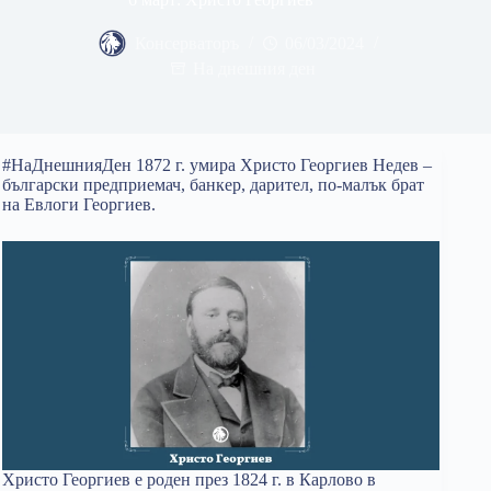
Консерваторъ
06/03/2024
На днешния ден
#НаДнешнияДен 1872 г. умира Христо Георгиев Недев –
български предприемач, банкер, дарител, по-малък брат
на Евлоги Георгиев.
Христо Георгиев е роден през 1824 г. в Карлово в