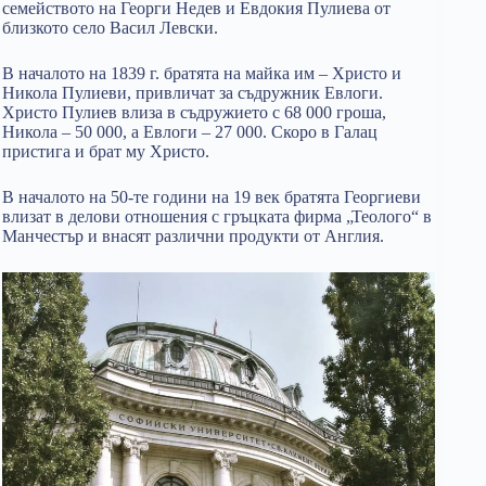
семейството на Георги Недев и Евдокия Пулиева от
близкото село Васил Левски.
В началото на 1839 г. братята на майка им – Христо и
Никола Пулиеви, привличат за съдружник Евлоги.
Христо Пулиев влиза в съдружието с 68 000 гроша,
Никола – 50 000, а Евлоги – 27 000. Скоро в Галац
пристига и брат му Христо.
В началото на 50-те години на 19 век братята Георгиеви
влизат в делови отношения с гръцката фирма „Теолого“ в
Манчестър и внасят различни продукти от Англия.