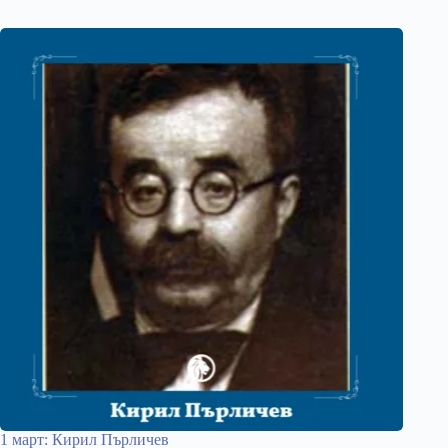
1 март: Кирил Пърличев