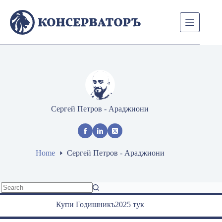
Skip
to
content
Сергей Петров - Араджиони
Home
Сергей Петров - Араджиони
No
Купи Годишникъ2025 тук
results