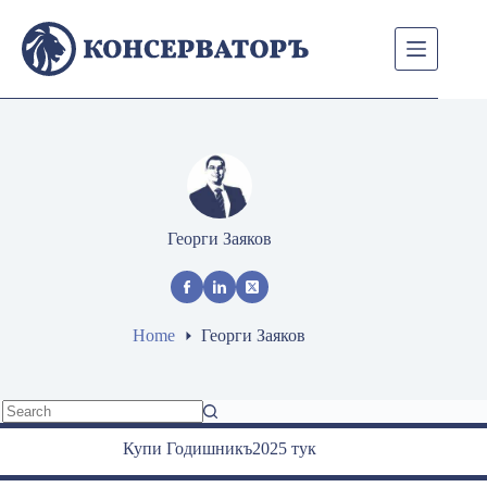
Skip
to
content
Георги Заяков
Home
Георги Заяков
No
Купи Годишникъ2025 тук
results