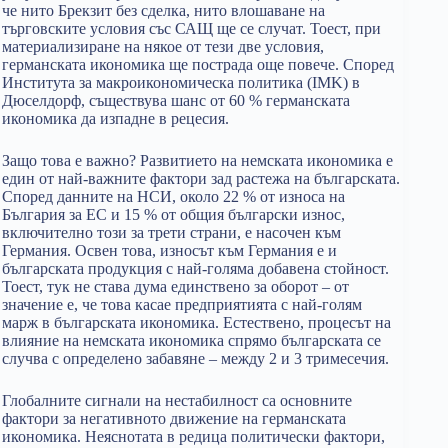
че нито Брекзит без сделка, нито влошаване на
търговските условия със САЩ ще се случат. Тоест, при
материализиране на някое от тези две условия,
германската икономика ще пострада още повече. Според
Института за макроикономическа политика (IMK) в
Дюселдорф, съществува шанс от 60 % германската
икономика да изпадне в рецесия.
Защо това е важно? Развитието на немската икономика е
един от най-важните фактори зад растежа на българската.
Според данните на НСИ, около 22 % от износа на
България за ЕС и 15 % от общия български износ,
включително този за трети страни, е насочен към
Германия. Освен това, износът към Германия е и
българската продукция с най-голяма добавена стойност.
Тоест, тук не става дума единствено за оборот – от
значение е, че това касае предприятията с най-голям
марж в българската икономика. Естествено, процесът на
влияние на немската икономика спрямо българската се
случва с определено забавяне – между 2 и 3 тримесечия.
Глобалните сигнали на нестабилност са основните
фактори за негативното движение на германската
икономика. Неяснотата в редица политически фактори,