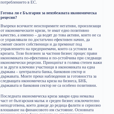
потреблението в ЕС.
Готова ли е България за неизбежната икономическа
рецесия?
Въпреки всичките неоспоримите негативи, произлизащи
от икономическите кризи, те имат едно позитивно
качество, а именно – да водят до това активи, които не са
се управлявали по достатъчно ефективен начин, да
сменят своите собственици и да преминат под
управлението на предприемачи, които са устояли на
кризата. Този болезнен за частния бизнес процес прави
икономиката по-ефективна и по-устойчива при следващи
икономически рецесии. Принципът в голяма степен важи
и за други ключови участници в икономиката на една
държава – централната банка, банковия сектор и
държавата. Моите преки наблюдения за готовността за
следващата икономическа криза на бизнеса, БНБ,
държавата и банковия сектор не са особено позитивни.
Последната икономическа криза завари една немалка
част от българския малък и среден бизнес изключително
неподготвена, което доведе до редица фалити и сериозно
влошаване на финансовото им състояние. Основната