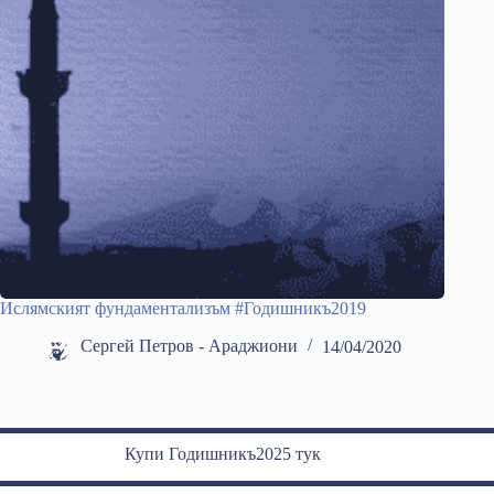
Ислямският фундаментализъм #Годишникъ2019
Сергей Петров - Араджиони
14/04/2020
Купи Годишникъ2025 тук