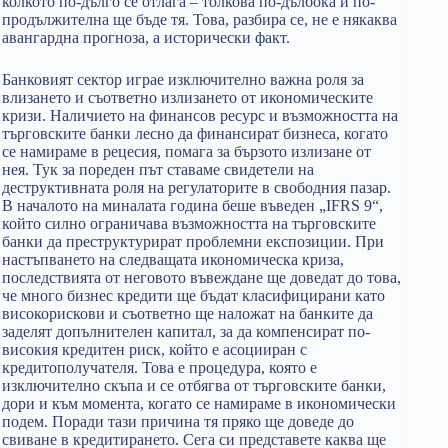
колкото по-дълго се отлага – толкова по-дълбока и по-
продължителна ще бъде тя. Това, разбира се, не е някаква
авангардна прогноза, а исторически факт.
Банковият сектор играе изключително важна роля за
влизането и съответно излизането от икономическите
кризи. Наличието на финансов ресурс и възможността на
търговските банки лесно да финансират бизнеса, когато
се намираме в рецесия, помага за бързото излизане от
нея. Тук за пореден път ставаме свидетели на
деструктивната роля на регулаторите в свободния пазар.
В началото на миналата година беше въведен „IFRS 9“,
който силно ограничава възможността на търговските
банки да преструктурират проблемни експозиции. При
настъпването на следващата икономическа криза,
последствията от неговото въвеждане ще доведат до това,
че много бизнес кредити ще бъдат класифицирани като
високорискови и съответно ще наложат на банките да
заделят допълнителен капитал, за да компенсират по-
високия кредитен риск, който е асоцииран с
кредитополучателя. Това е процедура, която е
изключително скъпа и се отбягва от търговските банки,
дори и към момента, когато се намираме в икономически
подем. Поради тази причина тя пряко ще доведе до
свиване в кредитирането. Сега си представете каква ще