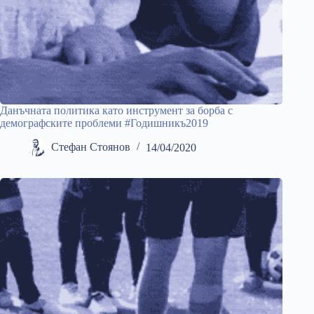
Данъчната политика като инструмент за борба с
демографските проблеми #Годишникъ2019
Стефан Стоянов
14/04/2020