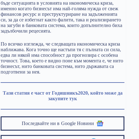
бъде ситуацията в условията на икономическа криза,
именно когато бизнесът има най-голяма нужда от свеж
финансов ресурс и преструктуриране на задълженията
си, за да се избегнат както фалити, така и реализирането
на загуби в банковата система, които допълнително биха
задълбочили рецесията.
По всичко изглежда, че следващата икономическа криза
наближава. Кога точно ще настъпи тя с пълната си сила,
едва ли някой има способност да прогнозира с особена
точност. Това, което е видно поне към момента е, че нито
бизнесът, нито банковата система, нито държавата са
подготвени за нея.
Тази статия е част от Годишникъ2020, който може да
закупите тук
Последвайте ни в
Google Новини