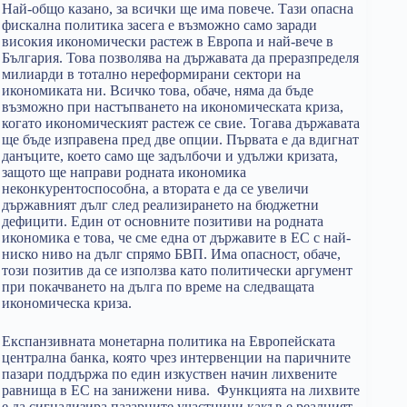
Най-общо казано, за всички ще има повече. Тази опасна
фискална политика засега е възможно само заради
високия икономически растеж в Европа и най-вече в
България. Това позволява на държавата да преразпределя
милиарди в тотално нереформирани сектори на
икономиката ни. Всичко това, обаче, няма да бъде
възможно при настъпването на икономическата криза,
когато икономическият растеж се свие. Тогава държавата
ще бъде изправена пред две опции. Първата е да вдигнат
данъците, което само ще задълбочи и удължи кризата,
защото ще направи родната икономика
неконкурентоспособна, а втората е да се увеличи
държавният дълг след реализирането на бюджетни
дефицити. Един от основните позитиви на родната
икономика е това, че сме една от държавите в ЕС с най-
ниско ниво на дълг спрямо БВП. Има опасност, обаче,
този позитив да се използва като политически аргумент
при покачването на дълга по време на следващата
икономическа криза.
Експанзивната монетарна политика на Европейската
централна банка, която чрез интервенции на паричните
пазари поддържа по един изкуствен начин лихвените
равнища в ЕС на занижени нива. Функцията на лихвите
е да сигнализира пазарните участници какъв е реалният