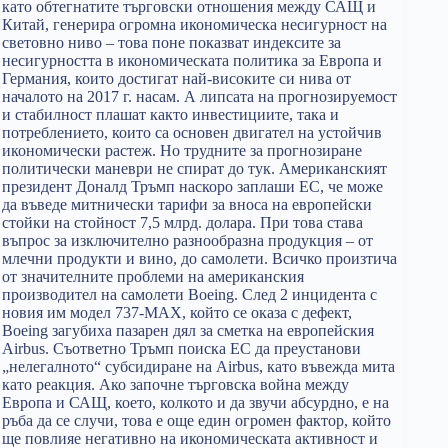
като обтегнатите търговски отношения между САЩ и
Китай, генерира огромна икономическа несигурност на
световно ниво – това поне показват индексите за
несигурността в икономическата политика за Европа и
Германия, които достигат най-високите си нива от
началото на 2017 г. насам. А липсата на прогнозируемост
и стабилност плашат както инвестициите, така и
потреблението, които са основен двигател на устойчив
икономически растеж. Но трудните за прогнозиране
политически маневри не спират до тук. Американският
президент Доналд Тръмп наскоро заплаши ЕС, че може
да въведе митнически тарифи за вноса на европейски
стойки на стойност 7,5 млрд. долара. При това става
въпрос за изключително разнообразна продукция – от
млечни продукти и вино, до самолети. Всичко произтича
от значителните проблеми на американския
производител на самолети Boeing. След 2 инцидента с
новия им модел 737-MAX, който се оказа с дефект,
Boeing загубиха пазарен дял за сметка на европейския
Airbus. Съответно Тръмп поиска ЕС да преустанови
„нелегалното“ субсидиране на Airbus, като въвежда мита
като реакция. Ако започне търговска война между
Европа и САЩ, което, колкото и да звучи абсурдно, е на
ръба да се случи, това е още един огромен фактор, който
ще повлияе негативно на икономическата активност и