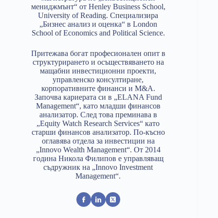
мениджмънт“ от Henley Business School,
University of Reading. Специализира
„Бизнес анализ и оценка“ в London
School of Economics and Political Science.
Притежава богат професионален опит в
структурирането и осъществяването на
мащабни инвестиционни проекти,
управленско консултиране,
корпоративните финанси и M&A.
Започва кариерата си в „ELANA Fund
Management“, като младши финансов
анализатор. След това преминава в
„Equity Watch Research Services“ като
старши финансов анализатор. По-късно
оглавява отдела за инвестиции на
„Innovo Wealth Management“. От 2014
година Никола Филипов е управляващ
съдружник на „Innovo Investment
Management“.