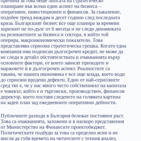
причина за това беше липсата на стратегическо
планиране във всеки един аспект на бизнеса –
оперативен, инвестиционен и финансов. За съжаление,
подобен тренд виждам и десет години след последната
криза. Българският бизнес все още планира за времеви
хоризонт не по-дълг от 6 месеца и не следи динамиката
на релевантните за бизнеса и сектора, в който той
оперира, макроикономически показатели. Това
представлява сериозна стратегическа грешка. Когато една
компания има подписан дългосрочен кредит, не може да
не следи в детайл обстоятелствата и очакванията върху
основните фактори, от които зависят приходите и
маржовете ѝ в дългосрочен аспект. Реалностите са
такива, че нашата икономика е все още млада, което води
до сериозни вродени дефекти. Един от най-сериозните
сред тях е, че у нас много често собственикът на капитала
е човекът, който е и търговски, производствен, финансов
директор, което поставя следенето на голямата картина
на заден план зад ежедневните оперативни дейности.
Публичните разходи в България бележат постоянен ръст.
Това са очакванията, заложени и в наскоро представения
от Министерство на Финансите проектобюджет.
Политическите подбуди за това са пределно ясни и не
мисля да губя времето на читателите с техния анализ.