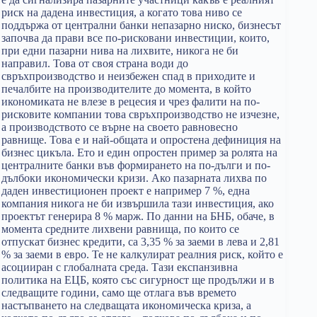
риск на дадена инвестиция, а когато това ниво се
поддържа от централни банки непазарно ниско, бизнесът
започва да прави все по-рисковани инвестиции, които,
при едни пазарни нива на лихвите, никога не би
направил. Това от своя страна води до
свръхпроизводство и неизбежен спад в приходите и
печалбите на производителите до момента, в който
икономиката не влезе в рецесия и чрез фалити на по-
рисковите компании това свръхпроизводство не изчезне,
а производството се върне на своето равновесно
равнище. Това е и най-общата и опростена дефиниция на
бизнес цикъла. Ето и един опростен пример за ролята на
централните банки във формирането на по-дълги и по-
дълбоки икономически кризи. Ако пазарната лихва по
даден инвестиционен проект е например 7 %, една
компания никога не би извършила тази инвестиция, ако
проектът генерира 8 % марж. По данни на БНБ, обаче, в
момента средните лихвени равнища, по които се
отпускат бизнес кредити, са 3,35 % за заеми в лева и 2,81
% за заеми в евро. Те не калкулират реалния риск, който е
асоцииран с глобалната среда. Тази експанзивна
политика на ЕЦБ, която със сигурност ще продължи и в
следващите години, само ще отлага във времето
настъпването на следващата икономическа криза, а