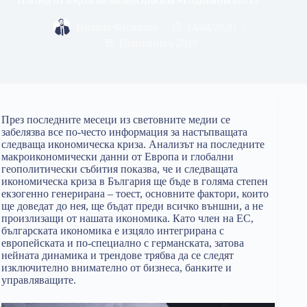
Никола Филипов
14/04/2020
Годишникъ 2019
През последните месеци из световните медии се
забелязва все по-често информация за настъпващата
следваща икономическа криза. Анализът на последните
макроикономически данни от Европа и глобални
геополитически събития показва, че и следващата
икономическа криза в България ще бъде в голяма степен
екзогенно генерирана – тоест, основните фактори, които
ще доведат до нея, ще бъдат преди всичко външни, а не
произлизащи от нашата икономика. Като член на ЕС,
българската икономика е изцяло интегрирана с
европейската и по-специално с германската, затова
нейната динамика и трендове трябва да се следят
изключително внимателно от бизнеса, банките и
управляващите.