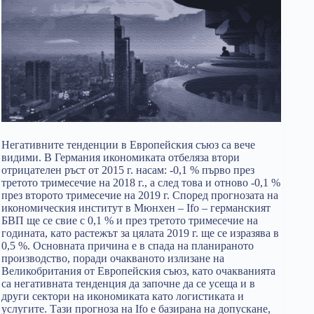
Негативните тенденции в Европейския съюз са вече
видими. В Германия икономиката отбеляза втори
отрицателен ръст от 2015 г. насам: -0,1 % първо през
третото тримесечие на 2018 г., а след това и отново -0,1 %
през второто тримесечие на 2019 г. Според прогнозата на
икономическия институт в Мюнхен – Ifo – германският
БВП ще се свие с 0,1 % и през третото тримесечие на
годината, като растежът за цялата 2019 г. ще се изразява в
0,5 %. Основната причина е в спада на планираното
производство, поради очакваното излизане на
Великобритания от Европейския съюз, като очакванията
са негативната тенденция да започне да се усеща и в
други сектори на икономиката като логистиката и
услугите. Тази прогноза на Ifo е базирана на допускане,