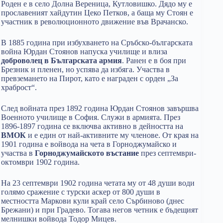
Роден е в село Долна Вереница, Кутловишко. Дядо му е
прославеният хайдутин Цеко Петков, а баща му Стоян е
участник в революционното движение във Врачанско.
В 1885 година при избухването на Сръбско-българската
война Юрдан Стоянов напуска училище и влиза
доброволец в Българската армия
. Ранен е в боя при
Брезник и пленен, но успява да избяга. Участва в
превземането на Пирот, като е награден с орден „За
храброст“.
След войната през 1892 година Юрдан Стоянов завършва
Военното училище в София. Служи в армията. През
1896-1897 година се включва активно в дейността на
ВМОК
и е един от най-активните му членове. От края на
1901 година е войвода на чета в Горноджумайско и
участва в
Горноджумайското въстание
през септември-
октомври 1902 година.
На 23 септември 1902 година четата му от 48 души води
голямо сражение с турски аскер от 800 души в
местността Маркови кули край село Сърбиново (днес
Брежани) и при Градево. Тогава негов четник е бъдещият
мелнишки войвода Тодор Мицев.