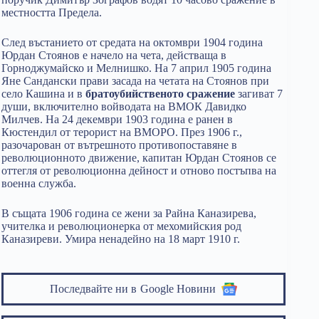
местността Предела.
След въстанието от средата на октомври 1904 година
Юрдан Стоянов е начело на чета, действаща в
Горноджумайско и Мелнишко. На 7 април 1905 година
Яне Сандански прави засада на четата на Стоянов при
село Кашина и в
братоубийственото сражение
загиват 7
души, включително войводата на ВМОК Давидко
Милчев. На 24 декември 1903 година е ранен в
Кюстендил от терорист на ВМОРО. През 1906 г.,
разочарован от вътрешното противопоставяне в
революционното движение, капитан Юрдан Стоянов се
оттегля от революционна дейност и отново постъпва на
военна служба.
В същата 1906 година се жени за Райна Каназирева,
учителка и революционерка от мехомийския род
Каназиреви. Умира ненадейно на 18 март 1910 г.
Последвайте ни в
Google Новини