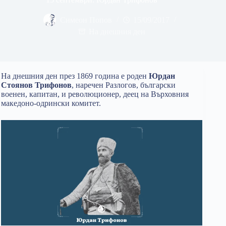
Симеон Попов
15/09/2017
На днешния ден
На днешния ден през 1869 година е роден
Юрдан
Стоянов Трифонов
, наречен Разлогов, български
военен, капитан, и революционер, деец на Върховния
македоно-одрински комитет.