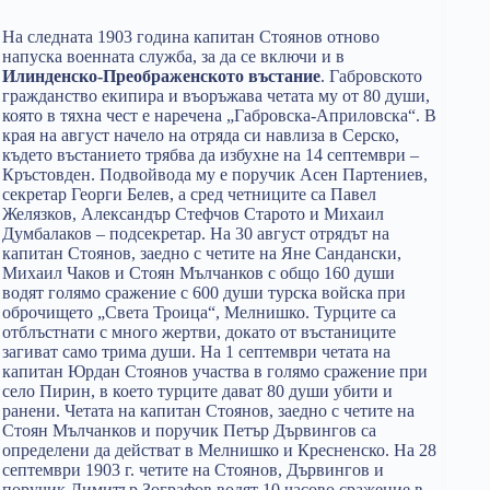
На следната 1903 година капитан Стоянов отново
напуска военната служба, за да се включи и в
Илинденско-Преображенското въстание
. Габровското
гражданство екипира и въоръжава четата му от 80 души,
която в тяхна чест е наречена „Габровска-Априловска“. В
края на август начело на отряда си навлиза в Серско,
където въстанието трябва да избухне на 14 септември –
Кръстовден. Подвойвода му е поручик Асен Партениев,
секретар Георги Белев, а сред четниците са Павел
Желязков, Александър Стефчов Старото и Михаил
Думбалаков – подсекретар. На 30 август отрядът на
капитан Стоянов, заедно с четите на Яне Сандански,
Михаил Чаков и Стоян Мълчанков с общо 160 души
водят голямо сражение с 600 души турска войска при
оброчището „Света Троица“, Мелнишко. Турците са
отблъстнати с много жертви, докато от въстаниците
загиват само трима души. На 1 септември четата на
капитан Юрдан Стоянов участва в голямо сражение при
село Пирин, в което турците дават 80 души убити и
ранени. Четата на капитан Стоянов, заедно с четите на
Стоян Мълчанков и поручик Петър Дървингов са
определени да действат в Мелнишко и Кресненско. На 28
септември 1903 г. четите на Стоянов, Дървингов и
поручик Димитър Зографов водят 10 часово сражение в