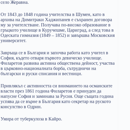
село Жеравна.
От 1843 до 1848 година учителства в Шумен, като в
архива на Димитраки Хаджипанев е съхранен договора
му за учителстване. Получава по-високо образование в
гръцкото училище в Куручешме, Цариград, а след това в
Одеската гимназия (1849 – 1852) и завършва Московския
университет.
Завръща се в България и започва работа като учител в
София, където отваря първото девическо училище.
Филаретов развива активна обществена дейност, участва
в църковно-националната борба, сътрудничи на
български и руски списания и вестници.
Привлякъл с активността си вниманието на османските
власти през 1861 година Филаретов е принуден да
напусне София и заминава за Русия. Още същата година
успява да се върне в България като секретар на руското
консулство в Одрин.
Умира от туберкулоза в Кайро.