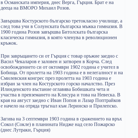
в Османската империя, днес Верга, Гърция. Брат е на
дееца на ВМОРО Михаил Розов.
Завършва Костурското българско третокласно училище, а
след това учи в Солунската българска мъжка гимназия. В
1900 година Розов завършва Битолската българска
класическа гимназия, в която членува в революционен
кръжок.
При завръщането си от Гърция с товар оръжие заедно с
Васил Чекаларов е заловен и затворен в Корча. След
освобождението си от октомври 1902 година е учител в
Бобища. От пролетта на 1903 година е в нелегалност и на
Смилевския конгрес през пролетта на 1903 година е
избран за член на Костурското горско началство. През
Илинденското въстание оглавява Бобишката чета и
участва в превземането на Клисура и това на Невеска. В
края на август заедно с Иван Попов и Лазар Поптрайков
е начело на отряда тръгнал към Леринско и Прилепско.
Загива на 3 септември 1903 година в сражението на връх
Сокол (Сокле) в планината Нидже над село Пожарско
(днес Лутраки, Гърция)