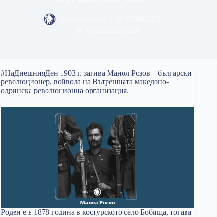
Консерваторъ
03/09/2023
На днешния ден
#НаДнешнияДен 1903 г. загива Манол Розов – български
революционер, войвода на Вътрешната македоно-
одринска революционна организация.
Роден е в 1878 година в костурското село Бобища, тогава