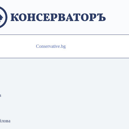
Conservative.bg
а
йлова