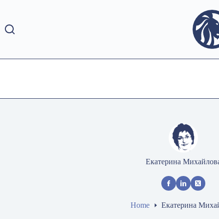
Skip
to
content
Екатерина Михайлов
Home
Екатерина Миха