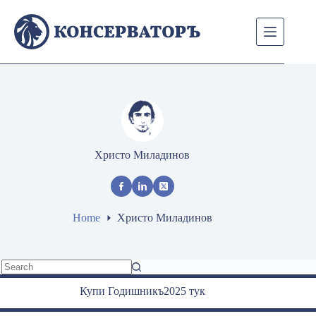
Skip
to
content
Христо Миладинов
Home
Христо Миладинов
No
Купи Годишникъ2025 тук
results