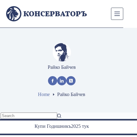
Skip
to
content
Райко Байчев
Home
Райко Байчев
No
Купи Годишникъ2025 тук
results