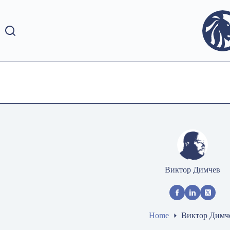
Skip
to
content
Виктор Димчев
Home
Виктор Димч