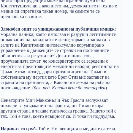
чиято юриспруденция може да ограничи думите на
Конституцията до значението им, демократите и техните
медии си спретнаха такъв номер, че самите те се
превърнаха в свине.
Злокобен опит за унищожаване на публичния имидж
;
морална паника, която използва и разруши легитимните
оплаквания на нападнатите жени; тормоз и заплахи в
залите на Капитолия; интелектуално корумпирано
упражнение в движещите се стрелки на постоянните
обвинения – и резултатът? Докато пиша това,
проучванията сочат, че консерваторите са заредени с
енергия за предстоящите междинни избори, рейтингът на
Тръмп е във възход, дори противниците на Тръмп в
собствената му партия като Брет Стивънс застават на
страната на президента, а Кавано изглежда на ръба на
потвърждение. (
бел. ред. Кавано вече бе потвърден
)
Сенаторите Мич Макконъл и Чък Грасли заслужават
похвали за удържането на фронта, но Тръмп вкара
другата страна в такава тактическа грешка. Защото той е
тях. Той е това, което всъщност са. И това ги подлудява.
Наричат ​​го груб.
Той е. Но левицата и медиите са тези,