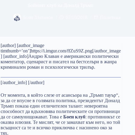
Бойният клуб на Доналд Тръмп
Боян Златанов
07/10/2018
Политика
[author] [author_image
timthumb=’on’]https://i.imgur.com/ffZuS9Z.png[/author_image
] [author_info]Андрю Клаван е американски политически
коментатор, сценарист и писател на бестселъри в жанра
криминален роман и психологически трилър.
[/author_info] [/author]
От момента, в който слезе от асансьора на „Тръмп тауър“,
за да се впусне в голямата политика, президентът Доналд
Тръмп показа един отличителен талант: невероятна
способност да вдъхновява политическите си противници
да се самоунищожават. Това е
Боен клуб
: противникът се
оказва илюзия. Те мислят, че се замахват към него, но той
всъщност са те и всичко приключва с насинено око за
тях.