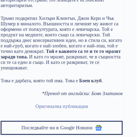
авторитаризъм.
Тръмп подкрепял Хилъри Клинтън, Джон Кери и Чък
Шумер в миналото. Външността и личният му живот са
оформени от попкултурата, която е левичарска. Той е
продукт на медиите, които също са левичарски. Той
поддържа днес консервативни идеи, но в стила си, когато
е най-груб, когато е най-злобен, когато е най-лош, той е
точно като демократ.
Той е каквото са те и те го мразят
заради това.
И като го мразят, разкриват, че в същността
си те са едно и също. И като се разкриват, те се
унищожават.
Това е дарбата, която той има. Това е
Боен клуб
.
*Превод от английски: Боян Златанов
Оригинална публикация
Последвайте ни в
Google Новини