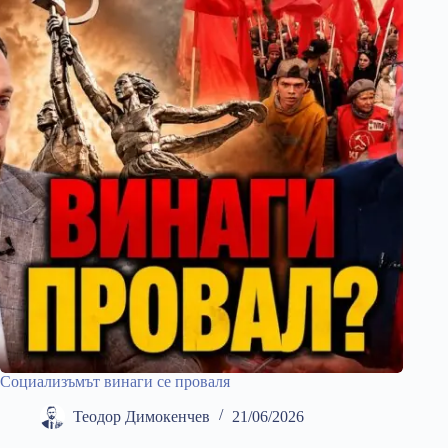
Социализъмът винаги се проваля
Теодор Димокенчев
21/06/2026