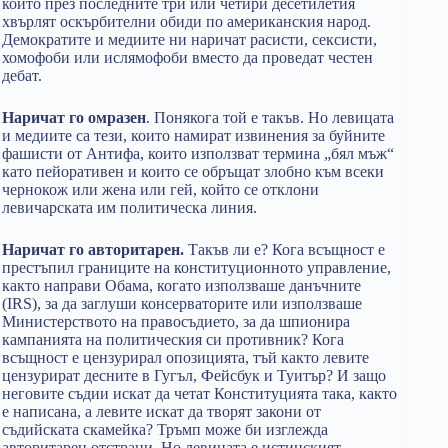
които през последните три или четири десетилетия
хвърлят оскърбителни обиди по американския народ.
Демократите и медиите ни наричат ​​расисти, сексисти,
хомофоби или ислямофоби вместо да проведат честен
дебат.
Наричат го ​​омразен
. Понякога той е такъв. Но левицата
и медиите са тези, които намират извинения за буйните
фашисти от Антифа, които използват термина „бял мъж“
като пейоративен и които се обръщат злобно към всеки
чернокож или жена или гей, който се отклони
левичарската им политическа линия.
Наричат го ​​авторитарен.
Такъв ли е? Кога всъщност е
престъпил границите на конституционното управление,
както направи Обама, когато използваше данъчните
(IRS), за да заглуши консерваторите или използваше
Министерството на правосъдието, за да шпионира
кампанията на политическия си противник? Кога
всъщност е цензурирал опозицията, тъй както левите
цензурират десните в Гугъл, Фейсбук и Туитър? И защо
неговите съдии искат да четат Конституцията така, както
е написана, а левите искат да творят закони от
съдийската скамейка? Тръмп може би изглежда
авторитарен отстрани. Но левицата е истинският