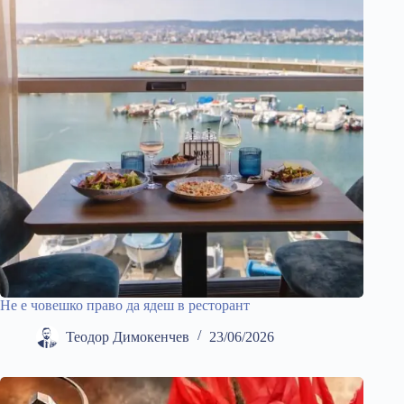
Не е човешко право да ядеш в ресторант
Теодор Димокенчев
23/06/2026