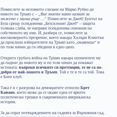
Помислете за неловкото слизане на Марко Рубио до
нивото на Тръмп с –
„Вие знаете какво казват за
мъжете с малки ръце …“
Помислете за Джеб! Бунтът на
Буш срещу псевдонима „Безсилният Джеб“ – защита
толкова слаба, че направи псевдонима синоним на
собственото му име. И, разбира се, помислете за
високомерното презрение, което накара Хилъри Клинтън
да проклина избирателите на Тръмп като „окаяници“ и
по този начин да ги обедини в едно цяло.
Открито грубата война на Тръмп накара опонентите му
да паднат до нивото му и по този начин да покажат
истината:
въпреки всичките си претенции, те не са по-
добри от най-лошото в Тръмп
. Той е те и те са той. Това
е Боен клуб.
Така е и с разгрома на демократите относно
Брет
Кавано
, което може да се окаже една от ярките
политически грешки в съвременната американска
история.
За да спрат потвърждението на съдията за Върховния съд,