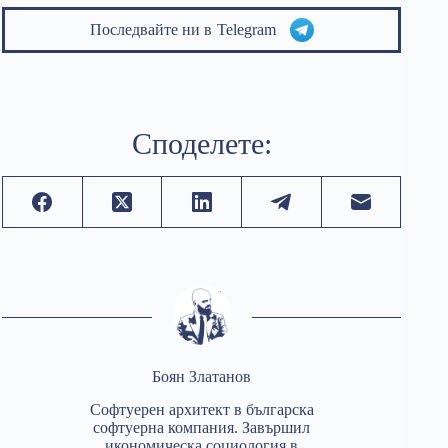
Последвайте ни в
Telegram
Споделете:
Боян Златанов
Софтуерен архитект в българска
софтуерна компания. Завършил
икономическа социология в