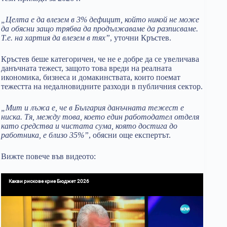
„Целта е да влезем в 3% дефицит, който никой не може
да обясни защо трябва да продължаваме да разписваме.
Т.е. на хартия да влезем в тях”
, уточни Кръстев.
Кръстев беше категоричен, че не е добре да се увеличава
данъчната тежест, защото това вреди на реалната
икономика, бизнеса и домакинствата, които поемат
тежестта на недалновидните разходи в публичния сектор.
„Мит и лъжа е, че в България данъчната тежест е
ниска. Тя, между това, което един работодател отделя
като средства и чистата сума, която достига до
работника, е близо 35%”
, обясни още експертът.
Вижте повече във видеото: