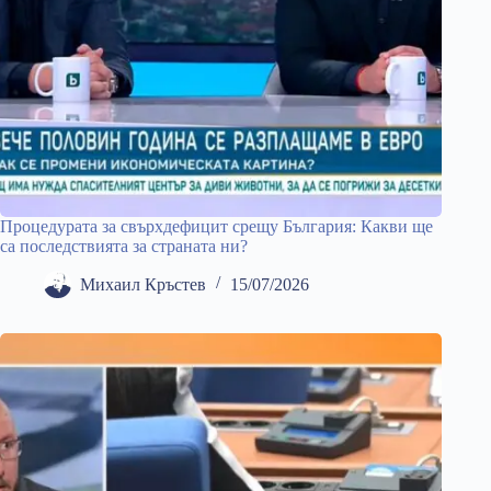
Процедурата за свърхдефицит срещу България: Какви ще
са последствията за страната ни?
Михаил Кръстев
15/07/2026