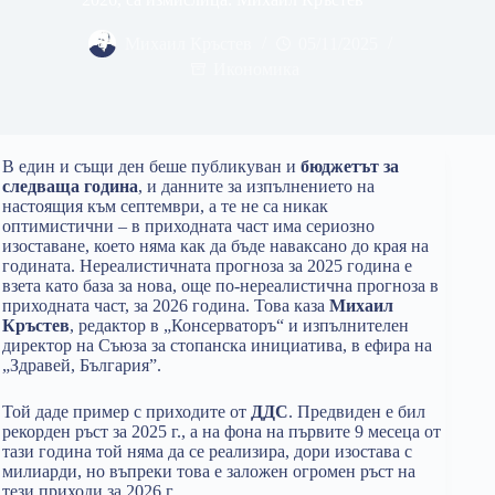
Михаил Кръстев
05/11/2025
Икономика
В един и същи ден беше публикуван и
бюджетът за
следваща година
, и данните за изпълнението на
настоящия към септември, а те не са никак
оптимистични – в приходната част има сериозно
изоставане, което няма как да бъде наваксано до края на
годината. Нереалистичната прогноза за 2025 година е
взета като база за нова, още по-нереалистична прогноза в
приходната част, за 2026 година. Това каза
Михаил
Кръстев
, редактор в „Консерваторъ“ и изпълнителен
директор на Съюза за стопанска инициатива, в ефира на
„Здравей, България”.
Той даде пример с приходите от
ДДС
. Предвиден е бил
рекорден ръст за 2025 г., а на фона на първите 9 месеца от
тази година той няма да се реализира, дори изостава с
милиарди, но въпреки това е заложен огромен ръст на
тези приходи за 2026 г.