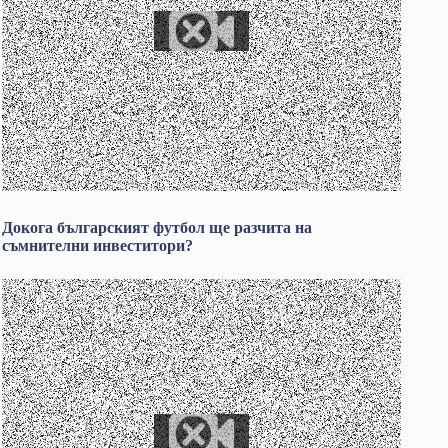
Докога българският футбол ще разчита на
съмнителни инвеститори?