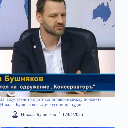
За изкуственото противопоставяне между половете:
Никола Бушняков в „Дискусионно студио“
Никола Бушняков
17/04/2026