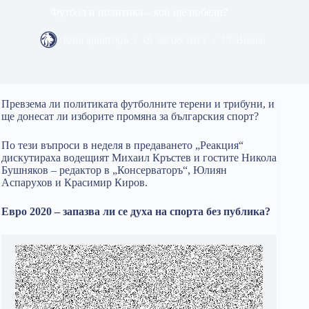
Футбол и политика – кой ще победи?
Консерваторъ
28/06/2021
Видео
Превзема ли политиката футболните терени и трибуни, и
ще донесат ли изборите промяна за българския спорт?
По тези въпроси в неделя в предаването „Реакция“
дискутираха водещият Михаил Кръстев и гостите Никола
Бушняков – редактор в „Консерваторъ“, Юлиян
Аспарухов и Красимир Киров.
Евро 2020 – запазва ли се духа на спорта без публика?