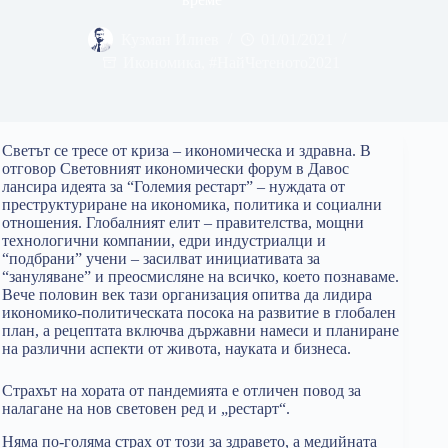
Кузман Илиев
01/01/2021
Икономика
,
#НайЧетеното2021
Светът се тресе от криза – икономическа и здравна. В
отговор Световният икономически форум в Давос
лансира идеята за “Големия рестарт” – нуждата от
преструктуриране на икономика, политика и социални
отношения. Глобалният елит – правителства, мощни
технологични компании, едри индустриалци и
“подбрани” учени – засилват инициативата за
“зануляване” и преосмисляне на всичко, което познаваме.
Вече половин век тази организация опитва да лидира
икономико-политическата посока на развитие в глобален
план, а рецептата включва държавни намеси и планиране
на различни аспекти от живота, науката и бизнеса.
Страхът на хората от пандемията е отличен повод за
налагане на нов световен ред и „рестарт“.
Няма по-голяма страх от този за здравето, а медийната