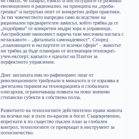
не смятат, че пазарът, езикът и институциите се развиват
еволюционно и рационално, на принципа на „проба-
грешка“ и натрупан опит от конкретни добри практики.
За тях човечеството напредва само вследствие на
рационален предварителен замисъл, който трябва да се
„подобрява“ от конкретни мъдри хора и управници.
Австрийският икономист нарича тази мисловна нагласа с
неласкавото – „фаталната самонадеяност“. Според
„плановиците и експертите от всички сфери“ – животът
ни трябва да бъде планиран от всезнаещия технократ-
учен-експерт, какъвто е идеалът на Платон за
перфектното управление.
Днес заплахата има по рафинирано лице от
революционните трибунали в миналото и се изразява в
дигитална тирания на технокрацията и глобалната
олигархия, ограничаваща появата на нови значими
стопански субекти в собствена полза.
Развитието на технологиите действително прави живота
на всички нас в пъти по-красив и богат. Същевременно,
впрегнати в по същество пъклен план за глобален
контрол, технологиите се превръщат в инструмент за
потисничество.