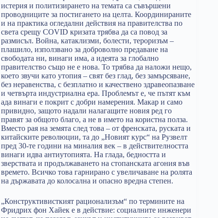
истерия и политизирането на темата са съвършени
проводниците за постигането на целта. Координираните
и на практика огледални действия на правителства по
света срещу COVID кризата трябва да са повод за
размисъл. Война, катаклизми, болести, тероризъм –
плашило, използвано за доброволно предаване на
свободата ни, винаги има, а идеята за глобално
правителство също не е нова. То трябва да наложи нещо,
което звучи като утопия – свят без глад, без замърсяване,
без неравенства, с безплатно и качествено здравеопазване
и четвърта индустриална ера. Проблемът е, че пътят към
ада винаги е покрит с добри намерения. Макар и само
привидно, защото надали налагащите новия ред го
правят за общото благо, а не в името на користна полза.
Вместо рая на земята след това – от френската, руската и
китайските революции, та до „Новият курс“ на Рузвелт
пред 30-те години на миналия век – в действителността
винаги идва антиутопията. На глада, бедността и
зверствата и продължаването на стопанската агония във
времето. Всичко това гарнирано с увеличаване на ролята
на държавата до колосална и опасно вредна степен.
„Конструктивисткият рационализъм“ по термините на
Фридрих фон Хайек е в действие: социалните инженери