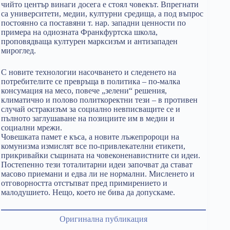
чийто център винаги досега е стоял човекът. Впрегнати
са университети, медии, културни средища, а под въпрос
постоянно са поставяни т. нар. западни ценности по
примера на одиозната Франкфуртска школа,
проповядваща културен марксизъм и антизападен
мироглед.
С новите технологии насочването и следенето на
потребителите се превръща в политика – по-малка
консумация на месо, повече „зелени“ решения,
климатично и полово политкоректни тези – в противен
случай остракизъм за социално невписващите се и
пълното заглушаване на позициите им в медии и
социални мрежи.
Човешката памет е къса, а новите лъжепророци на
комунизма измислят все по-привлекателни етикети,
прикривайки същината на човеконенавистните си идеи.
Постепенно тези тоталитарни идеи започват да стават
масово приемани и едва ли не нормални. Мисленето и
отговорността отстъпват пред примирението и
малодушието. Нещо, което не бива да допускаме.
Оригинална публикация