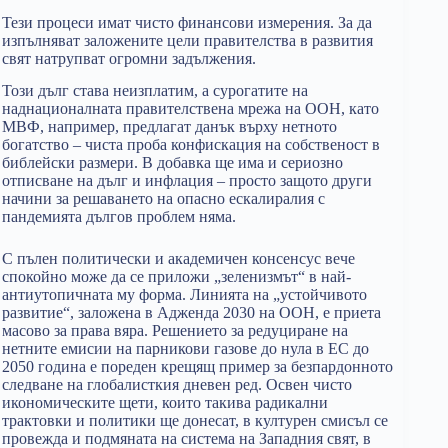
Тези процеси имат чисто финансови измерения. За да
изпълняват заложените цели правителства в развития
свят натрупват огромни задължения.
Този дълг става неизплатим, а сурогатите на
наднационалната правителствена мрежа на ООН, като
МВФ, например, предлагат данък върху нетното
богатство – чиста проба конфискация на собственост в
библейски размери. В добавка ще има и сериозно
отписване на дълг и инфлация – просто защото други
начини за решаването на опасно ескалиралия с
пандемията дългов проблем няма.
С пълен политически и академичен консенсус вече
спокойно може да се приложи „зеленизмът“ в най-
антиутопичната му форма. Линията на „устойчивото
развитие“, заложена в Адженда 2030 на ООН, е приета
масово за права вяра. Решението за редуциране на
нетните емисии на парникови газове до нула в ЕС до
2050 година е пореден крещящ пример за безпардонното
следване на глобалисткия дневен ред. Освен чисто
икономическите щети, които такива радикални
трактовки и политики ще донесат, в културен смисъл се
провежда и подмяната на система на Западния свят, в