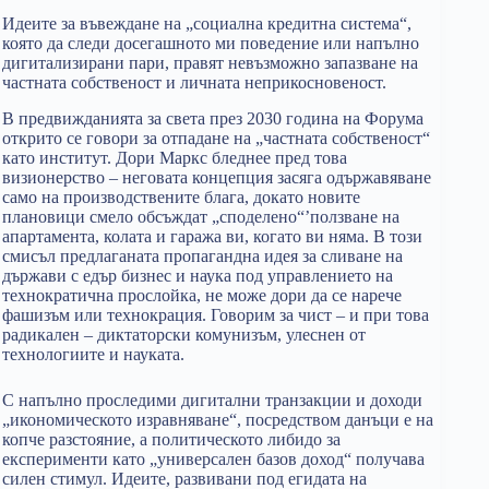
Идеите за въвеждане на „социална кредитна система“,
която да следи досегашното ми поведение или напълно
дигитализирани пари, правят невъзможно запазване на
частната собственост и личната неприкосновеност.
В предвижданията за света през 2030 година на Форума
открито се говори за отпадане на „частната собственост“
като институт. Дори Маркс бледнее пред това
визионерство – неговата концепция засяга одържавяване
само на производствените блага, докато новите
плановици смело обсъждат „споделено“’ползване на
апартамента, колата и гаража ви, когато ви няма. В този
смисъл предлаганата пропагандна идея за сливане на
държави с едър бизнес и наука под управлението на
технократична прослойка, не може дори да се нарече
фашизъм или технокрация. Говорим за чист – и при това
радикален – диктаторски комунизъм, улеснен от
технологиите и науката.
С напълно проследими дигитални транзакции и доходи
„икономическото изравняване“, посредством данъци е на
копче разстояние, а политическото либидо за
експерименти като „универсален базов доход“ получава
силен стимул. Идеите, развивани под егидата на