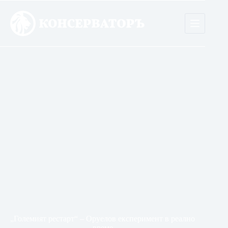
Skip
to
content
„Големият рестарт“ – Оруелов експеримент в реално
време