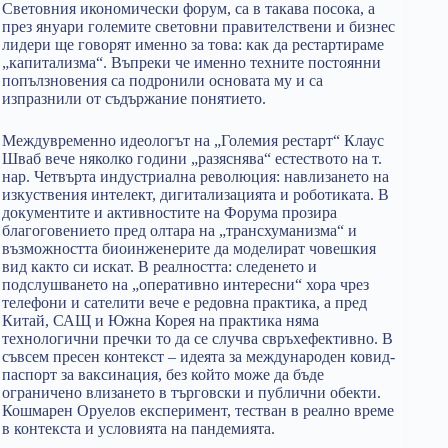
Световния икономически форум, са в такава посока, а
през януари големите световни правителствени и бизнес
лидери ще говорят именно за това: как да рестартираме
„капитализма“. Въпреки че именно техните постоянни
попълзновения са подронили основата му и са
изпразнили от съдържание понятието.
Междувременно идеологът на „Големия рестарт“ Клаус
Шваб вече няколко години „разяснява“ естеството на т.
нар. Четвърта индустриална революция: навлизането на
изкуствения интелект, дигитализацията и роботиката. В
документите и активностите на Форума прозира
благоговението пред олтара на „трансхуманизма“ и
възможността биоинженерите да моделират човешкия
вид както си искат. В реалността: следенето и
подслушването на „оперативно интересни“ хора чрез
телефони и сателити вече е редовна практика, а пред
Китай, САЩ и Южна Корея на практика няма
технологични пречки то да се случва свръхефективно. В
съвсем пресен контекст – идеята за международен ковид-
паспорт за ваксинация, без който може да бъде
ограничено влизането в търговски и публични обекти.
Кошмарен Оруелов експеримент, тестван в реално време
в контекста и условията на пандемията.