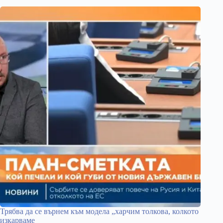
Трябва да се върнем към модела „харчим толкова, колкото
изкарваме