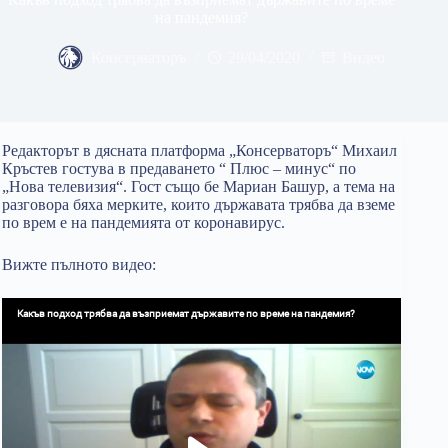
на пандемия?
Консерваторъ
29/04/2020
Видео
Редакторът в дясната платформа „Консерваторъ“ Михаил
Кръстев гостува в предаването “ Плюс – минус“ по
„Нова телевизия“. Гост също бе Мариан Башур, а тема на
разговора бяха мерките, които държавата трябва да вземе
по врем е на пандемията от коронавирус.
Вижте пълното видео: