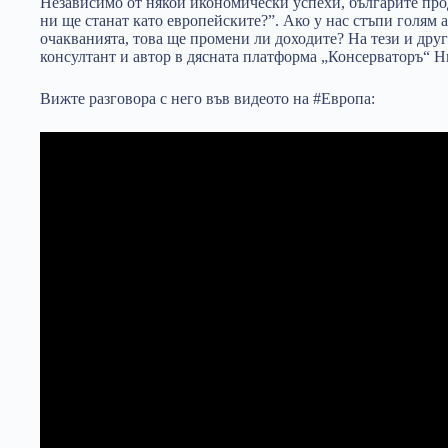
Независимо от някои икономически успехи, българите прод
ни ще станат като европейските?”. Ако у нас стъпи голям 
очакванията, това ще промени ли доходите? На тези и др
консултант и автор в дясната платформа „Консерваторъ“ 
Вижте разговора с него във видеото на #Европа: