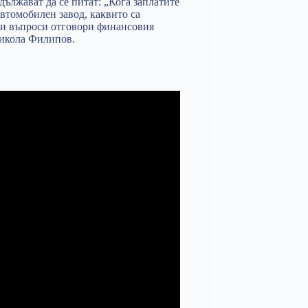
ължават да се питат: „Кога заплатите
автомобилен завод, каквито са
уги въпроси отговори финансовия
Никола Филипов.