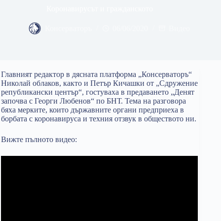
Коронавирусът и гражданското
Консерваторъ
06/06/2020
Видео
Главният редактор в дясната платформа „Консерваторъ“
Николай облаков, както и Петър Кичашки от „Сдружение
републикански център“, гостуваха в предаването „Денят
започва с Георги Любенов“ по БНТ. Тема на разговора
бяха мерките, които държавните органи предприеха в
борбата с коронавируса и техния отзвук в обществото ни.
Вижте пълното видео: