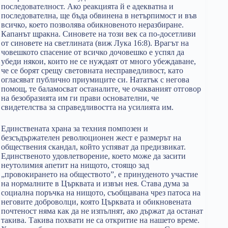
последователност. Ако реакцията й е адекватна и
последователна, ще бъда обвинена в нетърпимост и във
всичко, което позволява обикновеното неразбиране.
Капанът щракна. Синовете на този век са по-досетливи
от синовете на светлината (виж Лука 16:8). Врагът на
човешкото спасение от всичко дочовешко е успял да
убеди някои, които не се нуждаят от много убеждаване,
че се борят срещу световната несправедливост, като
огласяват публично приумиците си. Нататък с негова
помощ, те баламосват останалите, че очакваният отговор
на безобразията им ги прави основателни, че
свидетелства за справедливостта на усилията им.
Единствената храна за техния помпозен и
безсъдържателен революционен жест е размерът на
обществения скандал, който успяват да предизвикат.
Единственото удовлетворение, което можe да засити
неутолимия апетит на нищото, стоящо зад
„провокирането на обществото”, е принуденото участие
на нормалните в Църквата и извън нея. Става дума за
социална поръчка на нищото, съобщавана чрез патоса на
неговите доброволци, която Църквата и обикновената
почтеност няма как да не изпълнят, ако държат да останат
такива. Такива похвати не са откритие на нашето време.