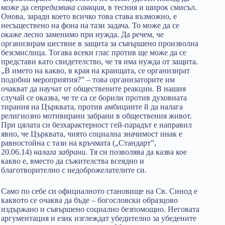
може да се
предизвика
санкция
, в тесния и широк смисъл.
Онова, заради което всичко това става възможно, е
несъществено на фона на тази задача. То може да се
окаже лесно заменимо при нужда. Да речем, че
организирам шествие в защита за съвършено произволна
безсмислица. Тогава всеки глас против ще може да се
представи като свидетелство, че тя има нужда от защита.
„В името на какво, в края на краищата, се организират
подобни мероприятия?” – това организаторите им
очакват да научат от обществените реакции. В нашия
случай се оказва, че те са се борили против духовната
тирания на Църквата, против амбициите й да налага
религиозно мотивирани забрани в обществения живот.
При цялата си безхарактерност гей-парадът е направил
явно, че Църквата, чиято социална значимост инак е
равностойна с тази на кръчмата („Стандарт”,
20.06.14)
налага забрани.
Тя си позволява да казва кое
какво е, вместо да съжителства всеядно и
благотворително с недоброжелателите си.
Само по себе си официалното становище на Св. Синод е
каквото се очаква да бъде – богословски образцово
издържано и съвършено социално безпомощно. Неговата
аргументация и език изглеждат убедително за убедените