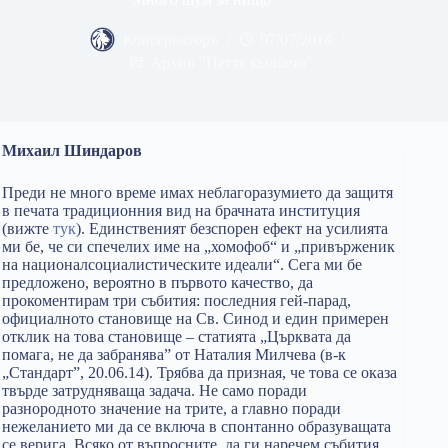
Консерваторъ
07/07/2014
Архив "Петте кьошета"
Михаил Шиндаров
Преди не много време имах неблагоразумието да защитя
в печата традиционния вид на брачната институция
(вижте
тук
). Единственият безспорен ефект на усилията
ми бе, че си спечелих име на „хомофоб“ и „привърженик
на националсоциалистическите идеали“. Сега ми бе
предложено, вероятно в първото качество, да
прокоментирам три събития: последния гей-парад,
официалното становище на Св. Синод и един примерен
отклик на това становище – статията „Църквата да
помага, не да забранява” от Наталия Милчева (в-к
„Стандарт”, 20.06.14). Трябва да призная, че това се оказа
твърде затрудняваща задача. Не само поради
разнородното значение на трите, а главно поради
нежеланието ми да се включа в спонтанно образуващата
се верига. Всяко от въпросните, да ги наречем събития,