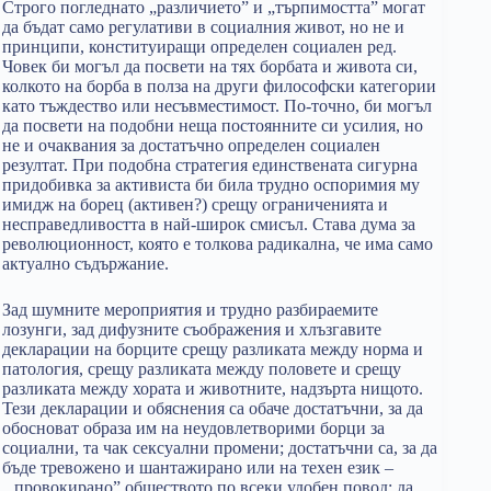
Строго погледнато „различието” и „търпимостта” могат
да бъдат само регулативи в социалния живот, но не и
принципи, конституиращи определен социален ред.
Човек би могъл да посвети на тях борбата и живота си,
колкото на борба в полза на други философски категории
като тъждество или несъвместимост. По-точно, би могъл
да посвети на подобни неща постоянните си усилия, но
не и очаквания за достатъчно определен социален
резултат. При подобна стратегия единствената сигурна
придобивка за активиста би била трудно оспоримия му
имидж на борец (активен?) срещу ограниченията и
несправедливостта в най-широк смисъл. Става дума за
революционност, която е толкова радикална, че има само
актуално съдържание.
Зад шумните мероприятия и трудно разбираемите
лозунги, зад дифузните съображения и хлъзгавите
декларации на борците срещу разликата между норма и
патология, срещу разликата между половете и срещу
разликата между хората и животните, надзърта нищото.
Тези декларации и обяснения са обаче достатъчни, за да
обосноват образа им на неудовлетворими борци за
социални, та чак сексуални промени; достатъчни са, за да
бъде тревожено и шантажирано или на техен език –
„провокирано” обществото по всеки удобен повод; да