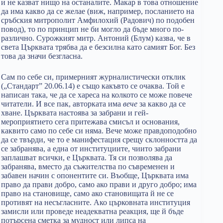
и не казват нищо на останалите. Макар в това отношение
да има какво да се желае (виж, например, посланието на
сръбския митрополит Амфилохий (Радович) по подобен
повод), то по принцип не би могло да бъде много по-
различно. Сурожкият митр. Антоний (Блум) казва, че в
света Църквата трябва да е безсилна като самият Бог. Без
това да значи безгласна.
Сам по себе си, примерният журналистически отклик
(„Стандарт” 20.06.14) е също какъвто се очаква. Той е
написан така, че да се хареса на колкото се може повече
читатели. И все пак, авторката има
вече
за какво да се
хване. Църквата настоява за забрани и гей-
мероприятието сега притежава смисъл и основания,
каквито само по себе си няма. Вече може правдоподобно
да се твърди, че то е манифестация срещу склонността да
се забранява, а една от институциите, чиито забрани
заплашват всички, е Църквата. Тя си позволява да
забранява, вместо да съжителства по съвременен и
забавен начин с опонентите си. Въобще, Църквата има
право да прави добро, само ако прави и друго добро; има
право на становище, само ако становищата й не се
противят на несъгласните. Ако църковната институция
замисли или проведе неадекватна реакция, ще й бъде
потърсена сметка за мудност или липса на