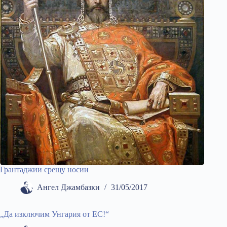
Грантаджии срещу носии
Ангел Джамбазки
31/05/2017
„Да изключим Унгария от ЕС!“