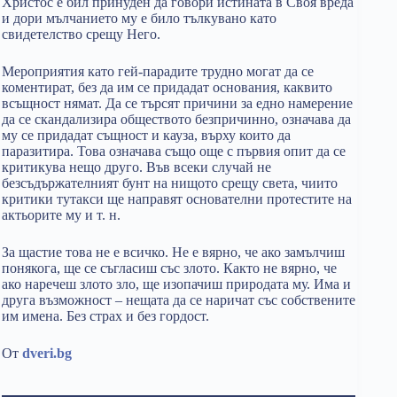
Христос е бил принуден да говори истината в Своя вреда
и дори мълчанието му е било тълкувано като
свидетелство срещу Него.
Мероприятия като гей-парадите трудно могат да се
коментират, без да им се придадат основания, каквито
всъщност нямат. Да се търсят причини за едно намерение
да се скандализира обществото безпричинно, означава да
му се придадат същност и кауза, върху които да
паразитира. Това означава също още с първия опит да се
критикува нещо друго. Във всеки случай не
безсъдържателният бунт на нищото срещу света, чиито
критики тутакси ще направят основателни протестите на
актьорите му и т. н.
За щастие това не е всичко. Не е вярно, че ако замълчиш
понякога, ще се съгласиш със злото. Както не вярно, че
ако наречеш злото зло, ще изопачиш природата му. Има и
друга възможност – нещата да се наричат със собствените
им имена. Без страх и без гордост.
От
dveri.bg