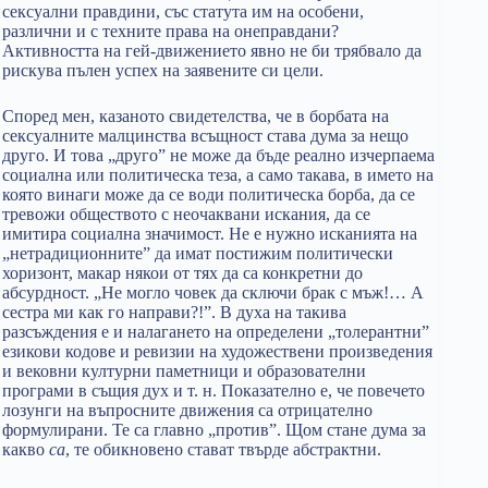
сексуални правдини, със статута им на особени,
различни и с техните права на онеправдани?
Активността на гей-движението явно не би трябвало да
рискува пълен успех на заявените си цели.
Според мен, казаното свидетелства, че в борбата на
сексуалните малцинства всъщност става дума за нещо
друго. И това „друго” не може да бъде реално изчерпаема
социална или политическа теза, а само такава, в името на
която винаги може да се води политическа борба, да се
тревожи обществото с неочаквани искания, да се
имитира социална значимост. Не е нужно исканията на
„нетрадиционните” да имат постижим политически
хоризонт, макар някои от тях да са конкретни до
абсурдност. „Не могло човек да сключи брак с мъж!… А
сестра ми как го направи?!”. В духа на такива
разсъждения е и налагането на определени „толерантни”
езикови кодове и ревизии на художествени произведения
и вековни културни паметници и образователни
програми в същия дух и т. н. Показателно е, че повечето
лозунги на въпросните движения са отрицателно
формулирани. Те са главно „против”. Щом стане дума за
какво
са
, те обикновено стават твърде абстрактни.