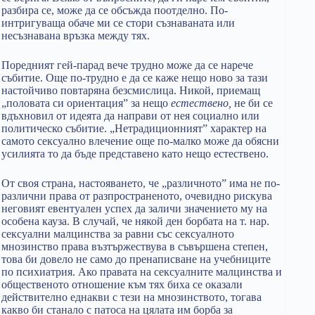
разбира се, може да се обсъжда поотделно. По-
интригуваща обаче ми се стори съзнаваната или
несъзнавана връзка между тях.
Поредният гей-парад вече трудно може да се нарече
събитие. Още по-трудно е да се каже нещо ново за тази
настойчиво повтаряна безсмислица. Никой, приемащ
„половата си ориентация” за нещо
естествено,
не би се
вдъхновил от идеята да направи от нея социално или
политическо събитие. „Нетрадиционният” характер на
самото сексуално влечение още по-малко може да обясни
усилията то да бъде представено като нещо естествено.
От своя страна, настояването, че „различното” има не по-
различни права от разпространеното, очевидно рискува
неговият евентуален успех да заличи значението му на
особена кауза. В случай, че някой ден борбата на т. нар.
сексуални малцинства за равни със сексуалното
мнозинство права възтържествува в съвършена степен,
това би довело не само до пренаписване на учебниците
по психиатрия. Ако правата на сексуалните малцинства и
общественото отношение към тях биха се оказали
действително еднакви с тези на мнозинството, тогава
какво би станало с патоса на цялата им борба за