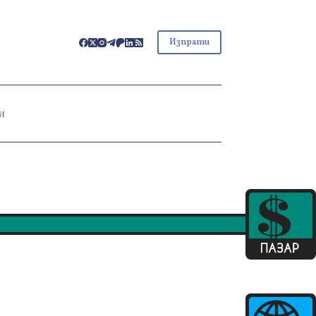
Изпрати
и