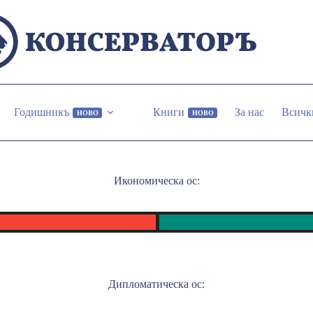
Годишникъ
Книги
За нас
Всичк
НОВО
НОВО
Икономическа ос:
Дипломатическа ос: