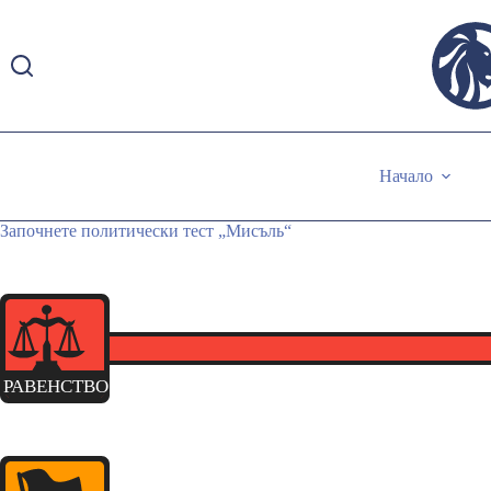
Skip
to
content
Начало
Започнете политически тест „Мисъль“