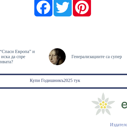
F
T
P
a
w
i
c
i
n
e
t
t
b
t
e
o
e
r
o
r
e
k
s
t
 “Спаси Европа” и
 иска да спре
Генерализациите са супер
ивата?
Купи Годишникъ2025 тук
Издател