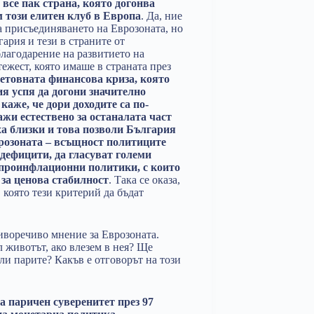
 все пак страна, която догонва
м този елитен клуб в Европа
. Да, ние
а присъединяването на Еврозоната, но
ария и тези в страните от
благодарение на развитието на
ежест, която имаше в страната през
ветовната финансова криза, която
ия успя да догони значително
каже, че дори доходите са по-
ажи естествено за останалата част
аха близки и това позволи България
розоната – всъщност политиците
 дефицити, да гласуват големи
 проинфлационни политики, с които
 за ценова стабилност
. Така се оказа,
 която тези критерий да бъдат
иворечиво мнение за Еврозоната.
 животът, ако влезем в нея? Ще
ли парите? Какъв е отговорът на този
а паричен суверенитет през 97