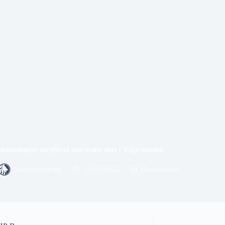
олитиците загубиха спечелен мач с Еврозоната
Консерваторъ
21/05/2024
Икономика