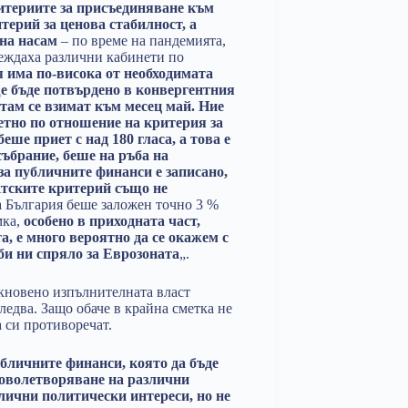
итериите за присъединяване към
терий за ценова стабилност, а
ина насам
– по време на пандемията,
веждаха различни кабинети по
 има по-висока от необходимата
е бъде потвърдено в конвергентния
там се взимат към месец май. Ние
тно по отношение на критерия за
еше приет с над 180 гласа, а това е
ъбрание, беше на ръба на
за публичните финанси е записано,
хтските критерий също не
а България беше заложен точно 3 %
мка,
особено в приходната част,
, е много вероятно да се окажем с
би ни спряло за Еврозоната
„.
икновено изпълнителната власт
следва. Защо обаче в крайна сметка не
 си противоречат.
бличните финанси, която да бъде
удоволетворяване на различни
злични политически интереси, но не