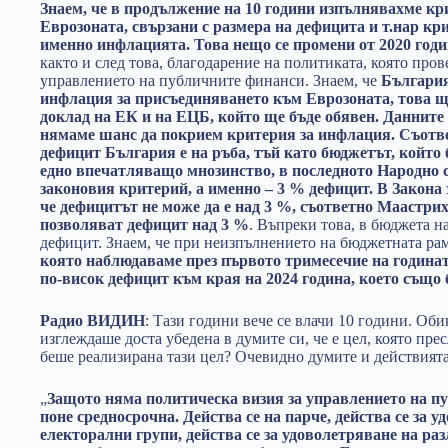
Знаем, че в продължение на 10 години изпълнявахме кр
Еврозоната, свързани с размера на дефицита и т.нар кри
именно инфлацията. Това нещо се промени от 2020 год
както и след това, благодарение на политиката, която про
управлението на публичните финанси. Знаем, че
България
инфлация за присъединяването към Еврозоната, това щ
доклад на ЕК и на ЕЦБ, който ще бъде обявен. Данните 
нямаме шанс да покрием критерия за инфлация. Съотве
дефицит България е на ръба, тъй като бюджетът, който б
едно впечатляващо мнозинство, в последното Народно с
законовия критерий, а именно – 3 % дефицит. В Закона 
че дефицитът не може да е над 3 %, съответно Маастри
позволяват дефицит над 3 %
. Въпреки това, в бюджета н
дефицит. Знаем, че при неизпълнението на бюджетната ра
която наблюдаваме през първото тримесечие на годината
по-висок дефицит към края на 2024 година, което също 
Радио ВИДИН
: Тази години вече се влачи 10 години. Об
изглеждаше доста убедена в думите си, че е цел, която пре
беше реализирана тази цел? Очевидно думите и действията
„
Защото няма политическа визия за управлението на пу
поне средносрочна. Действа се на парче, действа се за 
електорални групи, действа се за удоволетряване на ра