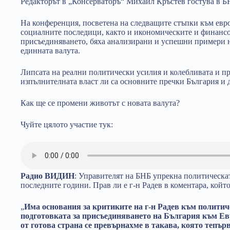
Редакторът в „Консерваторъ“ Михаил Кръстев гостува в 
На конференция, посветена на следващите стъпки към евро
социалните последици, както и икономическите и финансо
присъединяването, бяха анализирани и успешни примери н
единната валута.
Липсата на реални политически усилия и колебливата и п
изпълнителната власт ли са основните пречки България и д
Как ще се промени животът с новата валута?
Чуйте цялото участие тук:
Радио ВИДИН
: Управителят на БНБ упрекна политическат
последните години. Прав ли е г-н Радев в коментара, койт
„
Има основания за критиките на г-н Радев към политич
подготовката за присъединяването на България към Евр
от готова страна се превърнахме в такава, която тепър