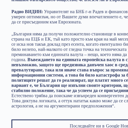
Радио ВИДИН:
Управителят на БНБ г-н Радев и финансов
умерен оптимизъм, но от Вашите думи впечатлението е, че
да се присъединим към Еврозоната.
„България няма да получи положително становище в конвер
страна на ЕЦБ и ЕК, тъй като просто към края на май месе
се иска нов такъв доклад през есента, когато евентуално б
било нелепо, най-малкото от гледна точка на техническата
преминаването към единната валута – нещо, което няма да 
година.
Въвеждането на единната европейска валута в ср
невъзможно, защото ще предизвика данъчен хаос в сред
превалутиране, така или иначе става въпрос за промяна
информационни системи, а това би било катастрофа за
политиците решат да го реализират, ще платят много с
вариант е, че България ще изпълни своите критерии, 
стабилно положение, така че да успеем да се присъедин
Естествено трябва да поискаме извънреден конвергентен до
Това диктува логиката, а оттук нататък какво може да се с
астрология, а не на аргументирани предположения“.
Последвайте ни в
Google Но