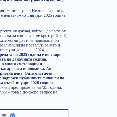
ият министър г-н Николов изразиха
 е невъзможно 1 януари 2025 година
гентния доклад, който ще излезе от
ц няма да изпълняваме критерийте. Да
ихме могли да ги изпълняваме, би
 реализация на превалутирането и
се случи до края на 2024
едата на 2025 година е по-скоро
ата на данъчната година,
 в много счетоводни и
 българската икономика. Ако
ериозна цена. Оптимистичен
ще задържи публичните финанси на
им към 1 януари 2026 година
.
клад през пролетта на ’25 година.
лучи – това е по-скоро въпрос на
вини