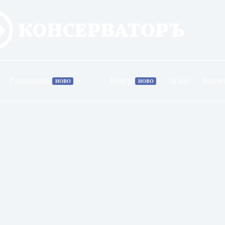
Годишникъ
Книги
За нас
Всичк
НОВО
НОВО