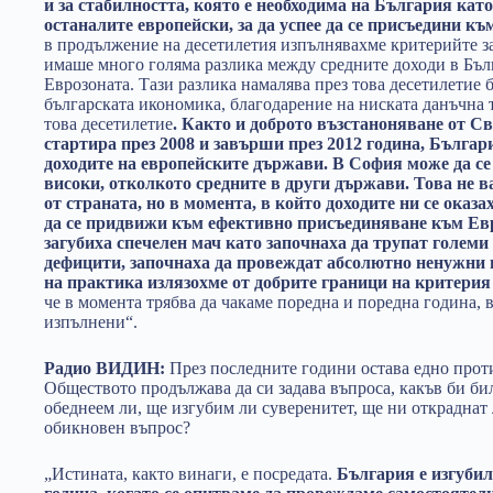
и за стабилността, която е необходима на България като
останалите европейски, за да успее да се присъедини къ
в продължение на десетилетия изпълнявахме критерийте з
имаше много голяма разлика между средните доходи в Бълг
Еврозоната. Тази разлика намалява през това десетилетие 
българската икономика, благодарение на ниската данъчна т
това десетилетие
. Както и доброто възстаноняване от С
стартира през 2008 и завърши през 2012 година, Българ
доходите на европейските държави. В София може да се 
високи, отколкото средните в други държави. Това не в
от страната, но в момента, в който доходите ни се оказ
да се придвижи към ефективно присъединяване към Ев
загубиха спечелен мач като започнаха да трупат големи
дефицити, започнаха да провеждат абсолютно ненужни
на практика излязохме от добрите граници на критерия
че в момента трябва да чакаме поредна и поредна година, в
изпълнени“.
Радио ВИДИН:
През последните години остава едно прот
Обществото продължава да си задава въпроса, какъв би бил
обеднеем ли, ще изгубим ли суверенитет, ще ни откраднат 
обикновен въпрос?
„Истината, както винаги, е посредата.
България е изгубил