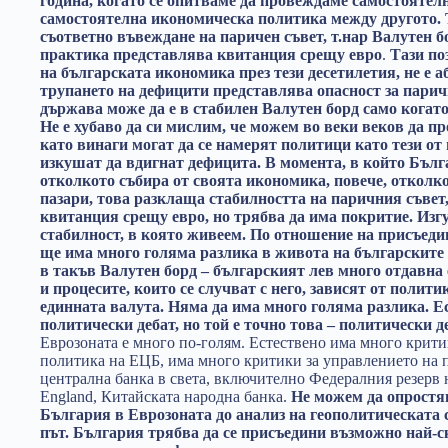
година, когато се опитваме да провеждаме самостоятел
самостоятелна икономическа политика между другото. 
съответно въвеждане на паричен съвет, т.нар Валутен б
практика представлява квитанция срещу евро
.
Тази по
на българската икономика през тези десетилетия, не е а
трупането на дефицити представлява опасност за парич
държава може да е в стабилен Валутен борд само когат
Не е хубаво да си мислим, че можем во веки веков да п
като винаги могат да се намерят политици като тези от 
изкушат да вдигнат дефицита. В момента, в който Бълг
отколкото събира от своята икономика, повече, отколк
пазари, това разклаща стабилността на паричния съвет
квитанция срещу евро, но трябва да има покритие. Изгу
стабилност, в която живеем. По отношение на присъеди
ще има много голяма разлика в живота на българските
в такъв Валутен борд – българският лев много отдавна 
и процесите, които се случват с него, зависят от полит
единната валута. Няма да има много голяма разлика. Е
политически дебат, но той е точно това – политически д
Еврозоната е много по-голям. Естествено има много крити
политика на ЕЦБ, има много критики за управлението на 
централна банка в света, включително Федералния резерв
England, Китайската народна банка.
Не можем да опростя
България в Еврозоната до анализ на геополитическата 
път. България трябва да се присъедини възможно най-с