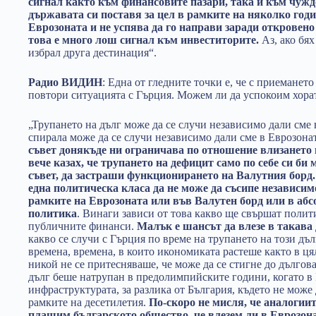
сигнал както към финансовите пазари, така и към чужд
държавата си поставя за цел в рамките на няколко год
Еврозоната и не успява да го направи заради откровено
това е много лош сигнал към инвеститорите.
Аз, ако бях
избрал друга дестинация“.
Радио ВИДИН
: Една от гледните точки е, че с приемането
повтори ситуацията с Гърция. Можем ли да успокоим хорат
„Трупането на дълг може да се случи независимо дали сме 
спирала може да се случи независимо дали сме в Еврозона
съвет донякъде ни ограничава по отношение влизането в
вече казах, че трупането на дефицит само по себе си би
съвет, да застраши функционирането на Валутния борд
една политическа класа да не може да съсипе независим
рамките на Еврозоната или във Валутен борд или в аб
политика
. Винаги зависи от това какво ще свършат поли
публичните финанси.
Малък е шансът да влезе в такава
какво се случи с Гърция по време на трупането на този дъ
времена, времена, в които икономиката растеше както в цял
никой не се притесняваше, че може да се стигне до дългова 
дълг беше натрупан в предолимпийските години, когато в
инфраструктурата, за разлика от България, където не може
рамките на десетилетия.
По-скоро не мисля, че аналогии
плашим българското общество, че влезем ли в Еврозона