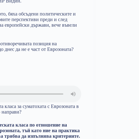
БНР Видин.
то, бяха обсъдени политическите и
вите перспективи преди и след
а европейски държави, вече въвели
ротиворечивата позиция на
о днес да не е част от Еврозоната?
а класа за суматохата с Еврозоната в
о направи?
еската класа по отношение на
озоната, тъй като ние на практика
ва трябва да изпълнява критериите.