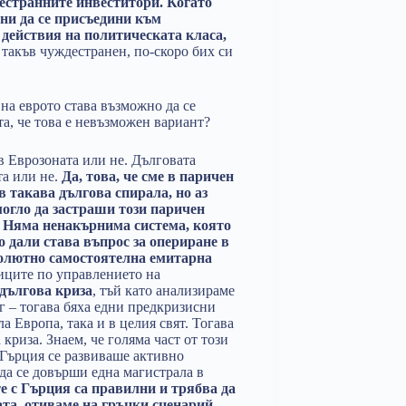
естранните инвеститори. Когато
ини да се присъедини към
 действия на политическата класа,
 такъв чуждестранен, по-скоро бих си
 на еврото става възможно да се
а, че това е невъзможен вариант?
в Еврозоната или не. Дълговата
та или не.
Да, това, че сме в паричен
 такава дългова спирала, но аз
 могло да застраши този паричен
. Няма ненакърнима система, която
о дали става въпрос за опериране в
солютно самостоятелна емитарна
тиците по управлението на
 дългова криза
, тъй като анализираме
лг – тогава бяха едни предкризисни
а Европа, така и в целия свят. Тогава
криза. Знаем, че голяма част от този
 Гърция се развиваше активно
 да се довърши една магистрала в
те с Гърция са правилни и трябва да
та, отиваме на гръцки сценарий
„.