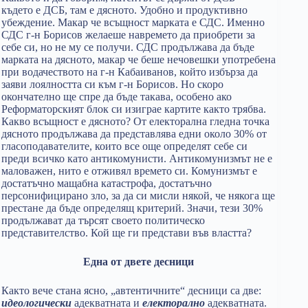
където е ДСБ, там е дясното. Удобно и продуктивно
убеждение. Макар че всъщност марката е СДС. Именно
СДС г-н Борисов желаеше навремето да приобрети за
себе си, но не му се получи. СДС продължава да бъде
марката на дясното, макар че беше нечовешки употребена
при водачеството на г-н Кабаиванов, който избърза да
заяви лоялността си към г-н Борисов. Но скоро
окончателно ще спре да бъде такава, особено ако
Реформаторският блок си изиграе картите както трябва.
Какво всъщност е дясното? От електорална гледна точка
дясното продължава да представлява едни около 30% от
гласоподавателите, които все още определят себе си
преди всичко като антикомунисти. Антикомунизмът не е
маловажен, нито е отживял времето си. Комунизмът е
достатъчно мащабна катастрофа, достатъчно
персонифицирано зло, за да си мисли някой, че някога ще
престане да бъде определящ критерий. Значи, тези 30%
продължават да търсят своето политическо
представителство. Кой ще ги представи във властта?
Една от двете десници
Както вече стана ясно, „автентичните“ десници са две:
идеологически
адекватната и
електорално
адекватната.