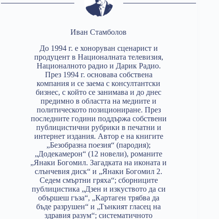
Иван Стамболов
До 1994 г. е хоноруван сценарист и
продуцент в Националната телевизия,
Националното радио и Дарик Радио.
През 1994 г. основава собствена
компания и се заема с консултантски
бизнес, с който се занимава и до днес
предимно в областта на медиите и
политическото позициониране. През
последните години поддържа собствени
публицистични рубрики в печатни и
интернет издания. Автор е на книгите
„Безобразна поезия“ (пародия);
„Додекамерон“ (12 новели), романите
„Янаки Богомил. Загадката на иконата и
слънчевия диск“ и „Янаки Богомил 2.
Седем смъртни гряха“; сборниците
публицистика „Дзен и изкуството да си
обършеш гъза“, „Картаген трябва да
бъде разрушен“ и „Тънкият гласец на
здравия разум“; систематичното