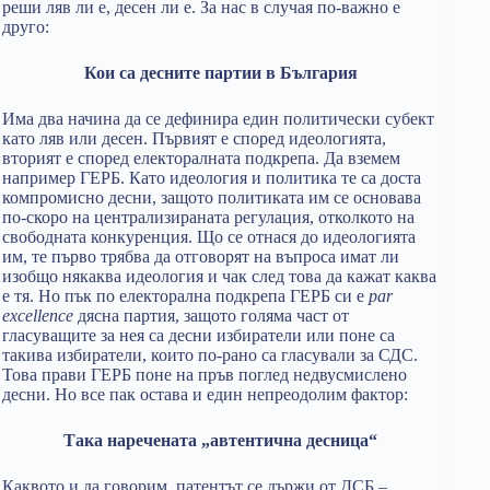
реши ляв ли е, десен ли е. За нас в случая по-важно е
друго:
Кои са десните партии в България
Има два начина да се дефинира един политически субект
като ляв или десен. Първият е според идеологията,
вторият е според електоралната подкрепа. Да вземем
например ГЕРБ. Като идеология и политика те са доста
компромисно десни, защото политиката им се основава
по-скоро на централизираната регулация, отколкото на
свободната конкуренция. Що се отнася до идеологията
им, те първо трябва да отговорят на въпроса имат ли
изобщо някаква идеология и чак след това да кажат каква
е тя. Но пък по електорална подкрепа ГЕРБ си е
par
excellence
дясна партия, защото голяма част от
гласуващите за нея са десни избиратели или поне са
такива избиратели, които по-рано са гласували за СДС.
Това прави ГЕРБ поне на пръв поглед недвусмислено
десни. Но все пак остава и един непреодолим фактор:
Така наречената „автентична десница“
Каквото и да говорим, патентът се държи от ДСБ –