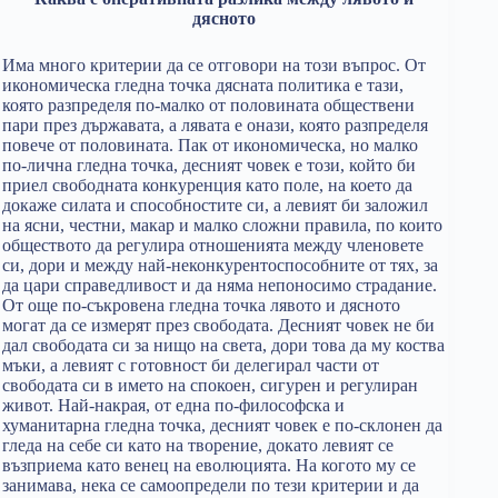
дясното
Има много критерии да се отговори на този въпрос. От
икономическа гледна точка дясната политика е тази,
която разпределя по-малко от половината обществени
пари през държавата, а лявата е онази, която разпределя
повече от половината. Пак от икономическа, но малко
по-лична гледна точка, десният човек е този, който би
приел свободната конкуренция като поле, на което да
докаже силата и способностите си, а левият би заложил
на ясни, честни, макар и малко сложни правила, по които
обществото да регулира отношенията между членовете
си, дори и между най-неконкурентоспособните от тях, за
да цари справедливост и да няма непоносимо страдание.
От още по-съкровена гледна точка лявото и дясното
могат да се измерят през свободата. Десният човек не би
дал свободата си за нищо на света, дори това да му коства
мъки, а левият с готовност би делегирал части от
свободата си в името на спокоен, сигурен и регулиран
живот. Най-накрая, от една по-философска и
хуманитарна гледна точка, десният човек е по-склонен да
гледа на себе си като на творение, докато левият се
възприема като венец на еволюцията. На когото му се
занимава, нека се самоопредели по тези критерии и да