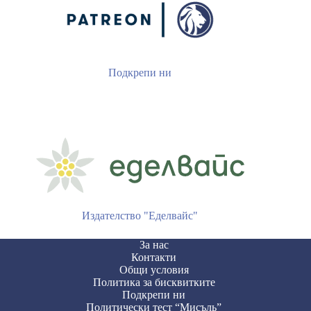
Подкрепи ни
Издателство "Еделвайс"
За нас
Контакти
Общи условия
Политика за бисквитките
Подкрепи ни
Политически тест “Мисъль”