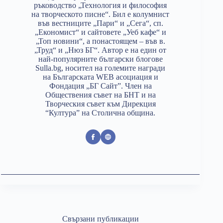
ръководство „Технология и философия
на творческото писне“. Бил е колумнист
във вестниците „Пари“ и „Сега“, сп.
„Економист“ и сайтовете „Уеб кафе“ и
„Топ новини“, а понастоящем – във в.
„Труд“ и „Нюз БГ“. Автор е на един от
най-популярните български блогове
Sulla.bg, носител на големите награди
на Българската WEB асоциация и
Фондация „БГ Сайт”. Член на
Обществения съвет на БНТ и на
Творческия съвет към Дирекция
“Култура” на Столична община.
Свързани публикации