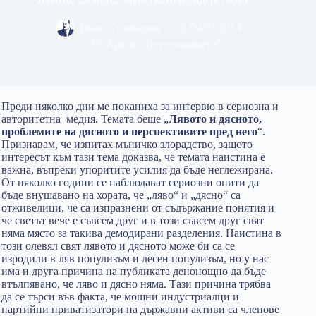
Иван Стамболов
09/07/2014
Архив "Петте кьошета"
Преди няколко дни ме поканиха за интервю в сериозна и
авторитетна медия. Темата беше „
Лявото и дясното,
проблемите на дясното и перспективите пред него
“.
Признавам, че изпитах мъничко злорадство, защото
интересът към тази тема доказва, че темата наистина е
важна, въпреки упоритите усилия да бъде неглежирана.
От няколко години се наблюдават сериозни опити да
бъде внушавано на хората, че „ляво“ и „дясно“ са
отживелици, че са изпразнени от съдържание понятия и
че светът вече е съвсем друг и в този съвсем друг свят
няма място за такива демодирани разделения. Наистина в
този олевял свят лявото и дясното може би са се
изродили в ляв популизъм и десен популизъм, но у нас
има и друга причина на публиката денонощно да бъде
втълпявано, че ляво и дясно няма. Тази причина трябва
да се търси във факта, че мощни индустриалци и
партийни приватизатори на държавни активи са членове