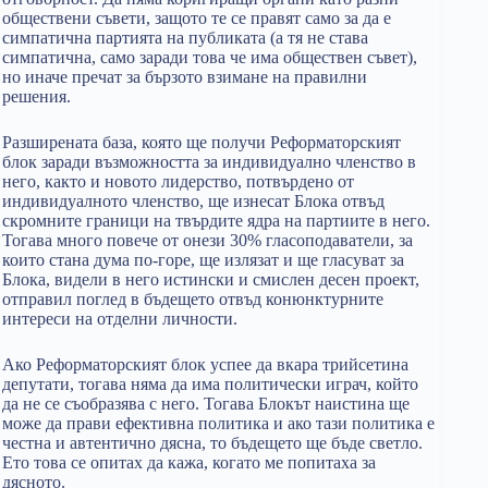
обществени съвети, защото те се правят само за да е
симпатична партията на публиката (а тя не става
симпатична, само заради това че има обществен съвет),
но иначе пречат за бързото взимане на правилни
решения.
Разширената база, която ще получи Реформаторският
блок заради възможността за индивидуално членство в
него, както и новото лидерство, потвърдено от
индивидуалното членство, ще изнесат Блока отвъд
скромните граници на твърдите ядра на партиите в него.
Тогава много повече от онези 30% гласоподаватели, за
които стана дума по-горе, ще излязат и ще гласуват за
Блока, видели в него истински и смислен десен проект,
отправил поглед в бъдещето отвъд конюнктурните
интереси на отделни личности.
Ако Реформаторският блок успее да вкара трийсетина
депутати, тогава няма да има политически играч, който
да не се съобразява с него. Тогава Блокът наистина ще
може да прави ефективна политика и ако тази политика е
честна и автентично дясна, то бъдещето ще бъде светло.
Ето това се опитах да кажа, когато ме попитаха за
дясното.