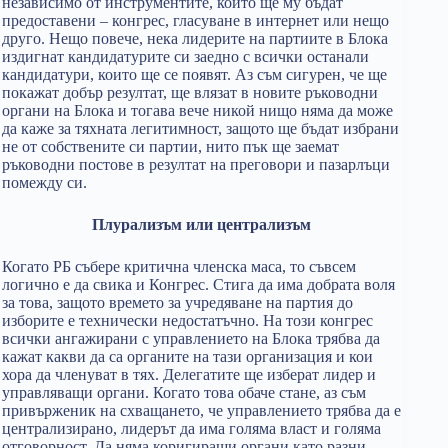
независимо от инструментите, които ще му бъдат
предоставени – конгрес, гласуване в интернет или нещо
друго. Нещо повече, нека лидерите на партиите в Блока
издигнат кандидатурите си заедно с всички останали
кандидатури, които ще се появят. Аз съм сигурен, че ще
покажат добър резултат, ще влязат в новите ръководни
органи на Блока и тогава вече никой нищо няма да може
да каже за тяхната легитимност, защото ще бъдат избрани
не от собствените си партии, нито пък ще заемат
ръководни постове в резултат на преговори и пазарлъци
помежду си.
Плурализъм или централизъм
Когато РБ събере критична членска маса, то съвсем
логично е да свика и Конгрес. Стига да има добрата воля
за това, защото времето за учредяване на партия до
изборите е технически недостатъчно. На този конгрес
всички ангажирани с управлението на Блока трябва да
кажат какви да са органите на тази организация и кои
хора да членуват в тях. Делегатите ще изберат лидер и
управляващи органи. Когато това обаче стане, аз съм
привърженик на схващането, че управлението трябва да е
централизирано, лидерът да има голяма власт и голяма
отговорност. Да няма коригиращи органи като разни