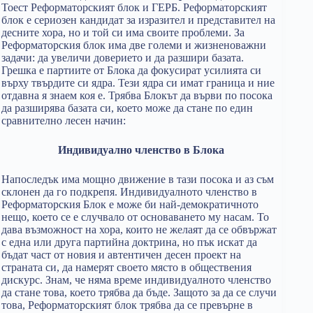
Тоест Реформаторският блок и ГЕРБ. Реформаторският
блок е сериозен кандидат за изразител и представител на
десните хора, но и той си има своите проблеми. За
Реформаторския блок има две големи и жизненоважни
задачи: да увеличи доверието и да разшири базата.
Грешка е партиите от Блока да фокусират усилията си
върху твърдите си ядра. Тези ядра си имат граница и ние
отдавна я знаем коя е. Трябва Блокът да върви по посока
да разширява базата си, което може да стане по един
сравнително лесен начин:
Индивидуално членство в Блока
Напоследък има мощно движение в тази посока и аз съм
склонен да го подкрепя. Индивидуалното членство в
Реформаторския Блок е може би най-демократичното
нещо, което се е случвало от основаването му насам. То
дава възможност на хора, които не желаят да се обвържат
с една или друга партийна доктрина, но пък искат да
бъдат част от новия и автентичен десен проект на
страната си, да намерят своето място в обществения
дискурс. Знам, че няма време индивидуалното членство
да стане това, което трябва да бъде. Защото за да се случи
това, Реформаторският блок трябва да се превърне в