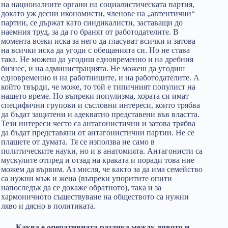
на националните органи на социалистическата партия,
докато уж десни икономисти, членове на „автентични“
партии, се държат като синдикалисти, заставащи до
наемния труд, за да го бранят от работодателите. В
момента всеки иска за него да гласуват всички и затова
на всички иска да угоди с обещанията си. Но не става
така. Не можеш да угодиш едновременно и на дребния
бизнес, и на администрацията. Не можеш да угодиш
едновременно и на работниците, и на работодателите. А
който твърди, че може, то той е типичният популист на
нашето време. Но въпреки популизма, хората си имат
специфични групови и съсловни интереси, които трябва
да бъдат защитени и адекватно представени във властта.
Тези интереси често са антагонистични и затова трябва
да бъдат представяни от антагонистични партии. Не се
плашете от думата. Тя се използва не само в
политическите науки, но и в анатомията. Антагонисти са
мускулите отпред и отзад на краката и поради това ние
можем да вървим. Аз мисля, че както за да има семейство
са нужни мъж и жена (въпреки упоритите опити
напоследък да се докаже обратното), така и за
хармоничното съществуване на обществото са нужни
ляво и дясно в политиката.
Каква е оперативната разлика между лявото и