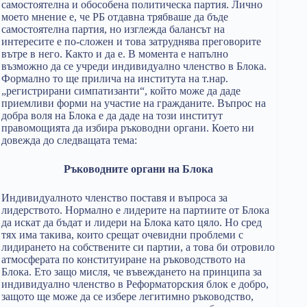
самостоятелна и обособена политическа партия. Лично
моето мнение е, че РБ отдавна трябваше да бъде
самостоятелна партия, но изглежда балансът на
интересите е по-сложен и това затруднява преговорите
вътре в него. Както и да е. В момента е напълно
възможно да се учреди индивидуално членство в Блока.
Формално то ще прилича на института на т.нар.
„регистрирани симпатизанти“, който може да даде
приемливи форми на участие на гражданите. Въпрос на
добра воля на Блока е да даде на този институт
правомощията да избира ръководни органи. Което ни
довежда до следващата тема:
Ръководните органи на Блока
Индивидуалното членство поставя и въпроса за
лидерството. Нормално е лидерите на партиите от Блока
да искат да бъдат и лидери на Блока като цяло. Но сред
тях има такива, които срещат очевидни проблеми с
лидирането на собствените си партии, а това би отровило
атмосферата по конституиране на ръководството на
Блока. Ето защо мисля, че въвеждането на принципа за
индивидуално членство в Реформаторския блок е добро,
защото ще може да се избере легитимно ръководство,