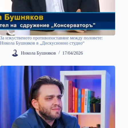
За изкуственото противопоставяне между половете:
Никола Бушняков в „Дискусионно студио“
Никола Бушняков
17/04/2026