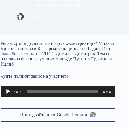
стратегическо отлагане
Консерваторъ
06/03/2020
Видео
Редакторът в дясната платформа „Консерваторъ“ Михаил
Кръстев гостува в Българското национално Радио. Гост
също бе ректорът на УНСС Димитър Димитров. Тема на
разговора бе споразумението между Путин и Ердоган за
Идлиб
Чуйте пълният запис на участието:
Аудио
00:00
00:00
Последвайте ни в
Google Новини