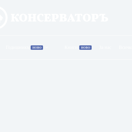
Годишникъ
Книги
За нас
Всичк
НОВО
НОВО