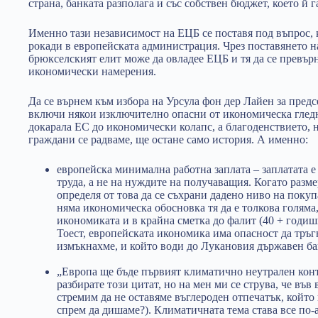
страна, банката разполага и със собствен бюджет, което й
Именно тази независимост на ЕЦБ се поставя под въпрос, 
рокади в европейската администрация. Чрез поставянето н
брюкселският елит може да овладее ЕЦБ и тя да се превър
икономически намерения.
Да се върнем към избора на Урсула фон дер Лайен за предс
включи някои изключително опасни от икономическа гледн
докарала ЕС до икономически колапс, а благоденствието, 
граждани се радваме, ще остане само история. А именно:
европейска минимална работна заплата – заплатата 
труда, а не на нуждите на получаващия. Когато разме
определя от това да се съхрани дадено ниво на покуп
няма икономическа обосновка тя да е толкова голяма
икономиката и в крайна сметка до фалит (40 + годи
Тоест, европейската икономика има опасност да тръгн
измъкнахме, и който води до Лукановия държавен ба
„Европа ще бъде първият климатично неутрален конт
разбирате този цитат, но на мен ми се струва, че във
стремим да не оставяме въглероден отпечатък, който
спрем да дишаме?). Климатичната тема става все по-а