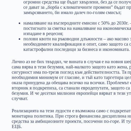
огромни средства ще бъдат хвърлени, без да се получ
се дават за „борба с климатичните промени” бъдат пр
замърсяването, би имало далеч по-голям смисъл;
намаляване на въглеродните емисии с 50% до 2030г. –
постигнато за сметка на намаляване на икономическа
изпадане в рецесия;
полови квоти на ръководни длъжности – ако масово з
необходимите квалификация и опит, само защото са 
катастрофални последици за бизнеса и икономиката.
Лично аз не бих твърдял, че вината в случая е на новия ше
сама вярва в тези безумия, най-малкото защото като жена, 
сигурност има по-трезв поглед към действителността. Тя п
необходимия минимум от гласове, и тъй като таргетира це
оказа принудена да обещава всичко на всички. Проблемът е,
вторник я подкрепиха, са станали евродепутати, защото с
безумия. И че десетки милиони европейци вярват в тези уто
случват.
Реализацията на тези лудости е възможна само с подкрепа
монетарна политика. При строга финансова дисциплина ня
средства за амбициозните проекти, посочени по-горе. И ту
ЕЦБ.