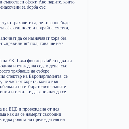
и съществен ефект. Ако парите, които
енасочени за борба със
 тук страховете са, че това ще бъде
та ефективност, и в крайна сметка,
апочнат да се назначават хора без
от „правилния” пол, това ще има
ф на ЕК. Г-жа фон дер Лайен едва ли
родила и отгледала седем деца, със
росто трябваше да събере
лия спектър на Европарламента, се
 че част от хората, които във
а обещали на избирателите същите
пии и искат те да започнат да се
та на ЕЦБ и провеждана от нея
ма как да се намерят свободни
к идва ролята на председателя на