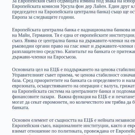
За Европейския съюз седмицата измина под знака на избор
Европейската комисия Урсула фон дер Лайен. Един друг кл
председател на Европейската централна банка) също ще ос
Европа за следващите години.
Европейската централна банка е наднационална банкова и
на Майн, Германия. Тя е една от европейските институции
съюз. Явява се централна банка на държавите-членки на ев
ръководни органи право на глас имат и държавите-членки н
разплащателно средство. Капиталът на банката се притежа
държави-членки на Евросъюза.
Основната цел на ЕЦБ е поддържането на ценова стабилнос
Управителният съвет приема, че ценова стабилност означ
база. Сред приоритетите на банката са определянето и нал
еврозоната, осъществяването на операции с валута, грижат
на Европейската система на централните банки и подпома
финансовите пазари. Важна функция на ЕЦБ е и печатане
могат да секат евромонети, но количеството им трябва да 
банката.
Основен елемент от същността на ЕЦБ е нейната независи
Европейския съюз, националните институции, както и евр
взимат отношение по политиката, провеждана от Европейс