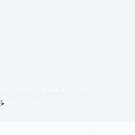
Тревожното финансово бъдеще на Евросъюза
Димитър Петров
24/07/2019
Политика