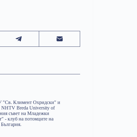
У "Св. Климент Охридски" и
 NHTV Breda University of
лния съвет на Младежки
т" - клуб на потомците на
 България.