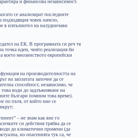
 гарантира и финансова независимост.
когато се анализират последните
а подходящия човек начело,
не в изпълнител на налудничави
едател на ЕК. В програмната си реч тя
а точка идеи, чиято реализация би
на което мнозинството европейски
е функция на производителността на
рът на заплатата започне да се
ателна способност, независимо, че
, това води до задлъжняване на
шните българи помним това време).
е по пътя, от който ние се
нкрут;
инент” – не знам как вие го
 всичките си действия трябва да се
 води до климатични промени (да
ктуална, но опасенията тук са, че