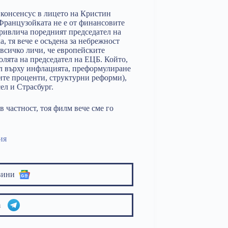
 консенсус в лицето на Кристин
Французойката не е от финансовите
привлича поредният председател на
, тя вече е осъдена за небрежност
всичко личи, че европейските
олята на председател на ЕЦБ. Който,
ол върху инфлацията, преформулиране
ите проценти, структурни реформи),
л и Страсбург.
в частност, тоя филм вече сме го
ия
вини
am