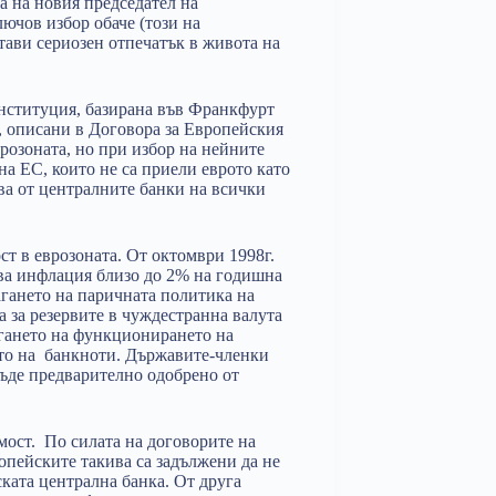
а на новия председател на
ючов избор обаче (този на
тави сериозен отпечатък в живота на
нституция, базирана във Франкфурт
, описани в Договора за Европейския
розоната, но при избор на нейните
а ЕС, които не са приели еврото като
ва от централните банки на всички
т в еврозоната. От октомври 1998г.
ава инфлация близо до 2% на годишна
агането на паричната политика на
а за резервите в чуждестранна валута
гането на функционирането на
то на банкноти. Държавите-членки
бъде предварително одобрено от
мост. По силата на договорите на
опейските такива са задължени да не
ката централна банка. От друга