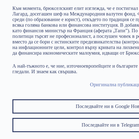
Към момента, брюкселският елит изглежда, че е постигнал
Лагард, досегашен шеф на Международния валутен фонд. 
среди (по образование е юрист), откъдето по традиция се 
всяка голяма банкова или финансова институция. В добавка
като финансов министър на Франция (аферата „Тапи”). По 
политици търсят не професионалист, а послушен човек в р
вместо да се бори с истинските предизвикателства (контр
на инфлационните цели, контрол върху кривата на лихвен
да финансира икономическите малоумия, идващи от Брюксе
А най-тъжното е, че ние, източноевропейците и българите 
гледали. И знаем как свършва.
Оригинална публикац
Последвайте ни в
Google Но
Последвайте ни в
Telegr