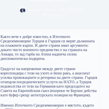
Мартин Табаков
22/09/2020
Политика
Както вече е добре известно, в Източното
Средиземноморие Турция и Гърция си мерят дължината
на плажните кърпи. И двете страни имат аргументи:
докато чисто военното предимство е на страната на
Анкара, то зад гърба на Атина наднича силна
дипломатическа подкрепа.
Градусът на напрежение между двете страни
кореспондира с този на узото и йени ракъ, а анасонът
усилва провокациите и реторика на двете страни. Гърция
отхвърля посредническите услуги на НАТО, а Турция
недоволства от тези на Германия като председател на
Съвета на Европейския съюз (въпреки че Берлин действа
като буфер срещу антитурската позиция на Франция).
Именно Източното Средиземноморие е мястото, където