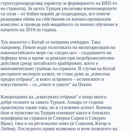
структуроопределящ характер за формирането на БВП-то
на страната). За целта Турция увеличава военноморските
си сили – от бойни кораби до подводници, все повече
разширява обема на собствения си военно-промишлен
комплекс и проведе най-мащабното си военно обучение в
началото на 2019-та година.
Тук аналогът с Китай се натрапва очевадно. Така
например, Пекин води политиката на милитаризация на
южнокитайското море със сходна цел – създаването на
буферна зона и време за реакция при недоброжелателни
действия срещу китайското крайбрежие, което е
икономическият гръбнак на страната. В случая на Китай
ресорните експерти казват, че става дума за „изнесена
предна отбрана“, в която островите – истинските и
изкуствените – са „очите и ушите“ на Пекин.
Концепцията на „изнесената отбрана“ е нещо много
добре познато за самата Турция. Анкара от години
практикува тъкмо това, но в сухоземен аспект. Военни
бази и пунктове на Турция изникват както в близката
периферия на страната (в Северна Сирия и Северен
Ирак), така и на регионално ниво (в Сомалия, Катар и
Либия). Последното прави възможно и вече познатото на