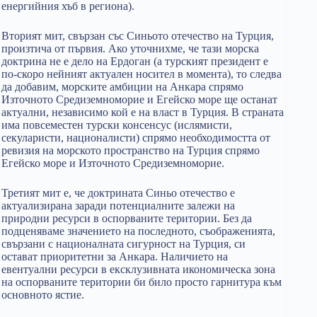
енергийния хъб в региона).
Вторият мит, свързан със Синьото отечество на Турция,
произтича от първия. Ако уточнихме, че тази морска
доктрина не е дело на Ердоган (а турският президент е
по-скоро нейният актуален носител в момента), то следва
да добавим, морските амбиции на Анкара спрямо
Източното Средиземноморие и Егейско море ще останат
актуални, независимо кой е на власт в Турция. В страната
има повсеместен турски консенсус (ислямисти,
секуларисти, националисти) спрямо необходимостта от
ревизия на морското пространство на Турция спрямо
Егейско море и Източното Средиземноморие.
Третият мит е, че доктрината Синьо отечество е
актуализирана заради потенциалните залежи на
природни ресурси в оспорваните територии. Без да
подценяваме значението на последното, съображенията,
свързани с националната сигурност на Турция, си
остават приоритетни за Анкара. Наличието на
евентуални ресурси в ексклузивната икономическа зона
на оспорваните територии би било просто гарнитура към
основното ястие.