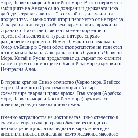
море, Червено море и Каспийско море. В този периметър
амбициите на Анкара са по-дозирани и държавата иска
да бъде „страна за контакт“ в случай на дискусионни
процеси там. Именно този втори периметър от интерес за
Анкара ни помага да разберем нарастващите връзки на
страната с Пакистан (с акцент военно обучение и
търговия) и засиленият турски интерес спрямо
раздробените процеси в Йемен. Смяната на режима на
Омар ал-Башир в Судан обаче възпрепятства на този етап
планираната база на Анкара на остров Суакин в Червено
Море. Китай и Русия продължават да държат по-силните
карти спрямо граничещите с Каспийско море държави от
Централна Азия.
В първия кръг на Синьо отечество (Черно море, Егейско
море и Източното Средиземноморие) Анкара
схематизира твърда и пряка връзка. Във втория (Арабско
море, Червено море и Каспийско море) връзката се
планира да бъде гъвкава и подвижна.
Именно актуалността на доктрината Синьо отечество в
турските управляващи среди обаче кореспондира с
нейната рецепция. За последната е характерна една
дисциплинирана пропаганда, която масажира масовото