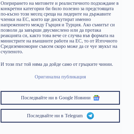
Оперирането на митовете и реалистичното подхождане в
конкретни категории би било полезно за предстоящата
по-късно този месец среща на лидерите на държавите
членки на ЕС, които ще дискутират именно
напрежението между Гърция и Турция. Ако съмитът си
позволи да завърши двусмислено или да протака
реакцията си, както това вече се случва във формата на
министрите на външните работи на ЕС, то от Източното
Средиземноморие съвсем скоро може да се чуе звукът на
счупеното.
И този път той няма да дойде само от гръцките чинии.
Оригинална публикация
Последвайте ни в
Google Новини
Последвайте ни в
Telegram