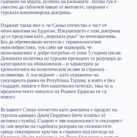
съзнание на хората, особено на Балканите. Затова тук е
уместно да съблечем някои от митовете, свързани с
турската военноморска доктрина.
Първият такъв мит е, че Синьо отечество е част от
неоосманизма на Ердоган. Изкушението е тази доктрина
да се представя като „морската ръка“ на неоосманзима.
Без да обременявам читателя с терминологични
еквилибристики, тук само ще маркирам, че
неоосманизмът е добре погребан от поне 5 години насам.
Днешната политика на турския президент се редуцира до
категориите на обикновения – и характерен за
хронологията на политическия ислям за страната –
ислямизъм. А последният – като отражение на
секуларната рамка на Република Турция, в която е бил
създаден, винаги е бил националистически, така че и
иредентистките импулси на Реджеп Ердоган не са
новост.
Всъщност Синьо отечество като доктрина е продукт на
турския адмирал Джем Гюрдениз (вече излязъл от
активна служба). Същият е ляв националист и секуларист
(и сам жертва на съдебната разправа на гюленистите
срещу секуларните кръгове в страната под погледа на