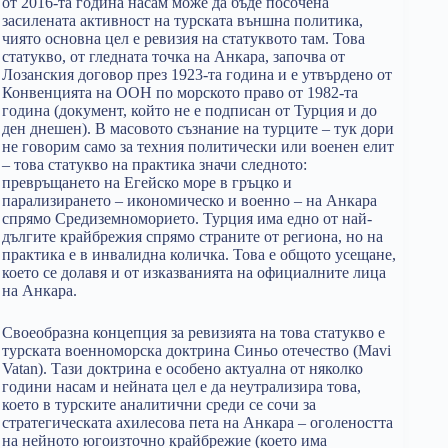
от 2016-та година насам може да бъде посочена
засилената активност на турската външна политика,
чиято основна цел е ревизия на статуквото там. Това
статукво, от гледната точка на Анкара, започва от
Лозанския договор през 1923-та година и е утвърдено от
Конвенцията на ООН по морското право от 1982-та
година (документ, който не е подписан от Турция и до
ден днешен). В масовото съзнание на турците – тук дори
не говорим само за техния политически или военен елит
– това статукво на практика значи следното:
превръщането на Егейско море в гръцко и
парализирането – икономическо и военно – на Анкара
спрямо Средиземноморието. Турция има едно от най-
дългите крайбрежия спрямо страните от региона, но на
практика е в инвалидна количка. Това е общото усещане,
което се долавя и от изказванията на официалните лица
на Анкара.
Своеобразна концепция за ревизията на това статукво е
турската военноморска доктрина Синьо отечество (Mavi
Vatan). Тази доктрина е особено актуална от няколко
години насам и нейната цел е да неутрализира това,
което в турските аналитични среди се сочи за
стратегическата ахилесова пета на Анкара – оголеността
на нейното югоизточно крайбрежие (което има