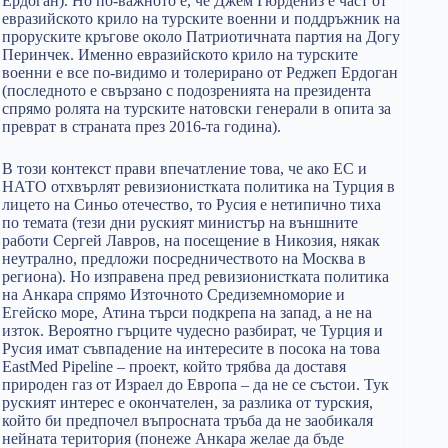
Ердоган). Но по-важното е, че Джем Гюрдениз е част от
евразийското крило на турските военни и поддръжник на
проруските кръгове около Патриотичната партия на Догу
Перинчек. Именно евразийското крило на турските
военни е все по-видимо и толерирано от Реджеп Ердоган
(последното е свързано с подозренията на президента
спрямо ролята на турските натовски генерали в опита за
преврат в страната през 2016-та година).
В този контекст прави впечатление това, че ако ЕС и
НАТО отхвърлят ревизионистката политика на Турция в
лицето на Синьо отечество, то Русия е нетипично тиха
по темата (тези дни руският министър на външните
работи Сергей Лавров, на посещение в Никозия, някак
неутрално, предложи посредничеството на Москва в
региона). Но изправена пред ревизионистката политика
на Анкара спрямо Източното Средиземноморие и
Егейско море, Атина търси подкрепа на запад, а не на
изток. Вероятно гърците чудесно разбират, че Турция и
Русия имат съвпадение на интересите в посока на това
EastMed Pipeline – проект, който трябва да доставя
природен газ от Израел до Европа – да не се състои. Тук
руският интерес е окончателен, за разлика от турския,
който би предпочел въпросната тръба да не заобикаля
нейната територия (понеже Анкара желае да бъде