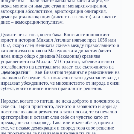
популизмът – нали знаете баналната констатация, че
всяка монета си има две страни: монархия-тирания,
автокрация-абсолютизъм, аристокрация-олигархия,
демокрация-охлокрация (диктат на тълпата) или както е
днес – демокрация-популизъм.
Думите не са това, което бяха. Константинополският
юрист и историк Михаил Аталиат някъде през 1056 или
1057, скоро след Великата схизма между православието и
католицизма и края на Македонската династия (която
няма нищо общо с днешна Македония) сравнява
управлението на Михаил VI Стратиот, забележително с
отслабването на централната власт, със състоянието на
„
демократѝя
“ – във Византия терминът е равнозначен на
анархия и безредие. Чак по-късно с тази дума започват да
изразяват убеждението, че мнозинството от народа е онзи
субект, който винаги взима правилните решения.
Народът, когато го питаш, не иска доброто и полезното за
себе си. Търси приятното, лесното и забавното и дори да
постигне някакви резултати в тази посока, те са печално
краткотрайни и оставят след себе си чувство като от
преяждане със сладолед. Така или иначе обаче, приели
сме, че искаме демокрация и според това свое решение
ще продължим да развиваме вижданията си за