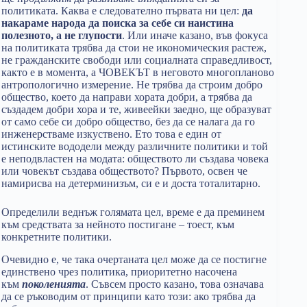
политиката. Каква е следователно първата ни цел:
да
накараме народа да поиска за себе си наистина
полезното, а не глупости
. Или иначе казано, във фокуса
на политиката трябва да стои не икономическия растеж,
не гражданските свободи или социалната справедливост,
както е в момента, а ЧОВЕКЪТ в неговото многопланово
антропологично измерение. Не трябва да строим добро
общество, което да направи хората добри, а трябва да
създадем добри хора и те, живеейки заедно, ще образуват
от само себе си добро общество, без да се налага да го
инженерстваме изкуствено. Ето това е един от
истинските вододели между различните политики и той
е неподвластен на модата: обществото ли създава човека
или човекът създава обществото? Първото, освен че
намирисва на детерминизъм, си е и доста тоталитарно.
Определили веднъж голямата цел, време е да преминем
към средствата за нейното постигане – тоест, към
конкретните политики.
Очевидно е, че така очертаната цел може да се постигне
единствено чрез политика, приоритетно насочена
към
поколенията
. Съвсем просто казано, това означава
да се ръководим от принципи като този: ако трябва да