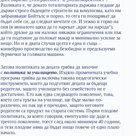
Разликата е, че докато тоталитарната държава гледаше да
държи строго бъдещите строители на комунизма, като им
забраняваше Бийтълс и порно, то сега ги поощряват да
бъдат себе си, да следват мечтите си. И тежко и горко на
оня (в миналото щяха да го нарекат „враг на народа“),
който дръзне да им наложи някакви ограничения или пък
да ги подтикне да положат макар и минимално усилие за
нещо. Но и в двата случая целта е една и съща –
конвейрно производство на безобидни и предсказуеми
бурмички за голямата машина.
Затова политиката за децата трябва да започне
с
политика за училището
. Изцяло променената учебна
програма трябва да включва такива педагогически
инструменти, които да подготвят децата за бъдещи
родители, защото училището без семейството не е
достатъчно. Ето как едва следващото поколение, това,
което сега тръгва на училище, ще бъде малко по-
различно, но пак ще е преходно, защото неговите
родители са продукт на старата система. Първи плодове
политиката, за която говорим, евентуално ще даде в
третото поколение, тоест след около минимум 40 години,
и тези плодове няма да бъдат нищо повече от едно плахо
начало.