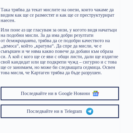
Така трябва да текат мислите на онези, които чакаме да
видим как ще се разместят и как ще се преструктурират
наесен.
Или поне аз ще гласувам за онзи, у когото видя начатъци
на подобни мисли. За да има добри резултати
от
демокрацията
, трябва да се подобри качеството на
„демоса“, който „кратува“. Да спре да мисли, че е
съвършен и че няма какво повече да добави към образа
си. А кой с кого ще се яви с общи листи, дали ще издигне
свой кандидат или ще подкрепи чужд – сигурно и с това
ще се занимаем, но може би следващата седмица. Освен
това мисля, че Картаген трябва да бъде разрушен.
Последвайте ни в
Google Новини
Последвайте ни в
Telegram