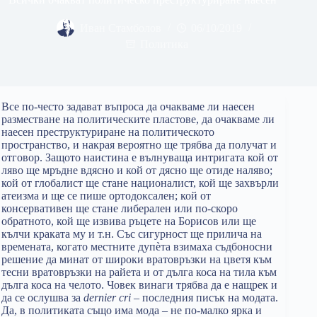
Иван Стамболов
06/10/2019
Политика
Все по-често задават въпроса да очакваме ли наесен
разместване на политическите пластове, да очакваме ли
наесен преструктуриране на политическото
пространство, и накрая вероятно ще трябва да получат и
отговор. Защото наистина е вълнуваща интригата кой от
ляво ще мръдне вдясно и кой от дясно ще отиде наляво;
кой от глобалист ще стане националист, кой ще захвърли
атеизма и ще се пише ортодоксален; кой от
консервативен ще стане либерален или по-скоро
обратното, кой ще извива ръцете на Борисов или ще
кълчи краката му и т.н. Със сигурност ще прилича на
времената, когато местните дупèта взимаха съдбоносни
решение да минат от широки вратовръзки на цветя към
тесни вратовръзки на райета и от дълга коса на тила към
дълга коса на челото. Човек винаги трябва да е нащрек и
да се ослушва за
dernier cri
– последния писък на модата.
Да, в политиката също има мода – не по-малко ярка и