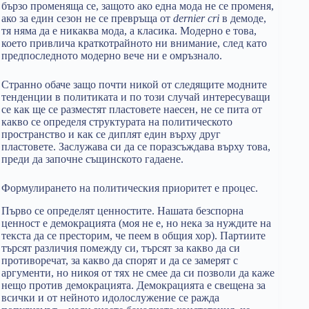
бързо променяща се, защото ако една мода не се променя,
ако за един сезон не се превръща от
dernier cri
в демоде,
тя няма да е никаква мода, а класика. Модерно е това,
което привлича краткотрайното ни внимание, след като
предпоследното модерно вече ни е омръзнало.
Странно обаче защо почти никой от следящите модните
тенденции в политиката и по този случай интересуващи
се как ще се разместят пластовете наесен, не се пита от
какво се определя структурата на политическото
пространство и как се диплят един върху друг
пластовете. Заслужава си да се поразсъждава върху това,
преди да започне същинското гадаене.
Формулирането на политическия приоритет е процес.
Първо се определят ценностите. Нашата безспорна
ценност е демокрацията (моя не е, но нека за нуждите на
текста да се престорим, че пеем в общия хор). Партиите
търсят различия помежду си, търсят за какво да си
противоречат, за какво да спорят и да се замерят с
аргументи, но никоя от тях не смее да си позволи да каже
нещо против демокрацията. Демокрацията е свещена за
всички и от нейното идолослужение се ражда