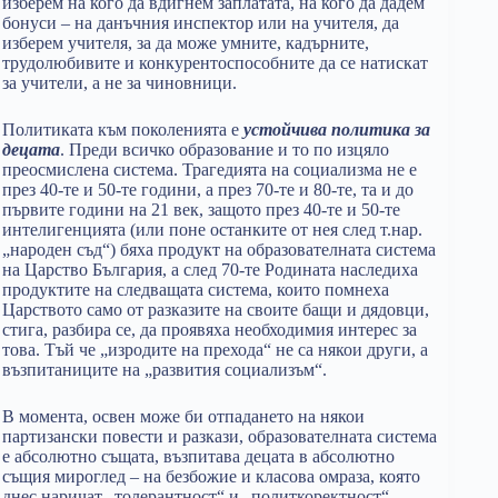
изберем на кого да вдигнем заплатата, на кого да дадем
бонуси – на данъчния инспектор или на учителя, да
изберем учителя, за да може умните, кадърните,
трудолюбивите и конкурентоспособните да се натискат
за учители, а не за чиновници.
Политиката към поколенията е
устойчива политика за
децата
. Преди всичко образование и то по изцяло
преосмислена система. Трагедията на социализма не е
през 40-те и 50-те години, а през 70-те и 80-те, та и до
първите години на 21 век, защото през 40-те и 50-те
интелигенцията (или поне останките от нея след т.нар.
„народен съд“) бяха продукт на образователната система
на Царство България, а след 70-те Родината наследиха
продуктите на следващата система, които помнеха
Царството само от разказите на своите бащи и дядовци,
стига, разбира се, да проявяха необходимия интерес за
това. Тъй че „изродите на прехода“ не са някои други, а
възпитаниците на „развития социализъм“.
В момента, освен може би отпадането на някои
партизански повести и разкази, образователната система
е абсолютно същата, възпитава децата в абсолютно
същия мироглед – на безбожие и класова омраза, която
днес наричат „толерантност“ и „политкоректност“.