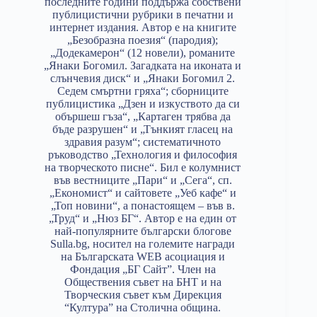
последните години поддържа собствени
публицистични рубрики в печатни и
интернет издания. Автор е на книгите
„Безобразна поезия“ (пародия);
„Додекамерон“ (12 новели), романите
„Янаки Богомил. Загадката на иконата и
слънчевия диск“ и „Янаки Богомил 2.
Седем смъртни гряха“; сборниците
публицистика „Дзен и изкуството да си
обършеш гъза“, „Картаген трябва да
бъде разрушен“ и „Тънкият гласец на
здравия разум“; систематичното
ръководство „Технология и философия
на творческото писне“. Бил е колумнист
във вестниците „Пари“ и „Сега“, сп.
„Економист“ и сайтовете „Уеб кафе“ и
„Топ новини“, а понастоящем – във в.
„Труд“ и „Нюз БГ“. Автор е на един от
най-популярните български блогове
Sulla.bg, носител на големите награди
на Българската WEB асоциация и
Фондация „БГ Сайт”. Член на
Обществения съвет на БНТ и на
Творческия съвет към Дирекция
“Култура” на Столична община.