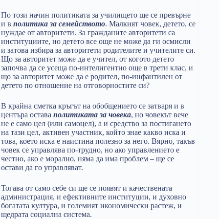
По този начин политиката за училището ще се превърне
и в
политика за семейството
. Малкият човек, детето, се
нуждае от авторитети. За гражданите авторитети са
институциите, но детето все още не може да ги осмисли
и затова избира за авторитети родителите и учителите си.
Що за авторитет може да е учител, от когото детето
започва да се усеща по-интелигентно още в трети клас, и
що за авторитет може да е родител, по-инфантилен от
детето по отношение на отговорностите си?
В крайна сметка кръгът на обобщението се затваря и в
центъра остава
политиката за човека
, но човекът вече
не е само цел (или самоцел), а и средство за постигането
на тази цел, активен участник, който знае какво иска и
това, което иска е наистина полезно за него. Вярно, такъв
човек се управлява по-трудно, но ако управлението е
честно, ако е морално, няма да има проблем – ще се
остави да го управляват.
Тогава от само себе си ще се появят и качествената
администрация, и ефективните институции, и духовно
богатата култура, и големият икономически растеж, и
щедрата социална система.