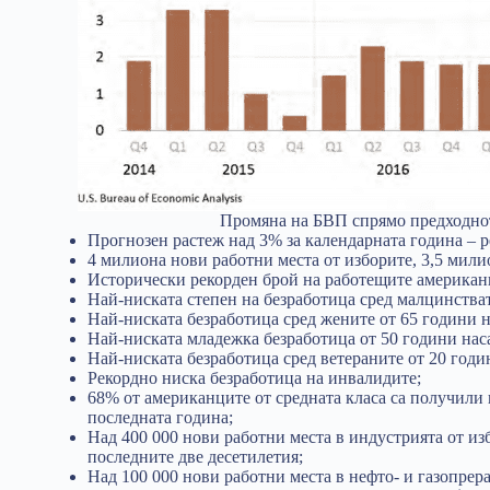
Промяна на БВП спрямо предходно
Прогнозен растеж над 3% за календарната година – р
4 милиона нови работни места от изборите, 3,5 мили
Исторически рекорден брой на работещите американ
Най-ниската степен на безработица сред малцинстват
Най-ниската безработица сред жените от 65 години н
Най-ниската младежка безработица от 50 години нас
Най-ниската безработица сред ветераните от 20 годи
Рекордно ниска безработица на инвалидите;
68% от американците от средната класа са получили
последната година;
Над 400 000 нови работни места в индустрията от из
последните две десетилетия;
Над 100 000 нови работни места в нефто- и газопре