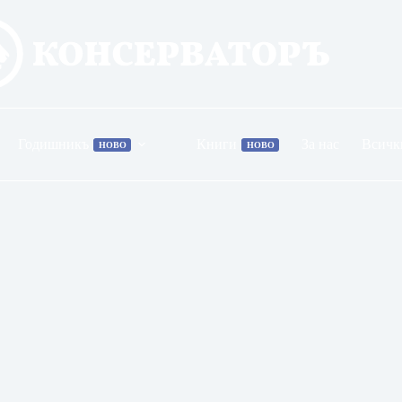
Годишникъ
Книги
За нас
Всичк
НОВО
НОВО