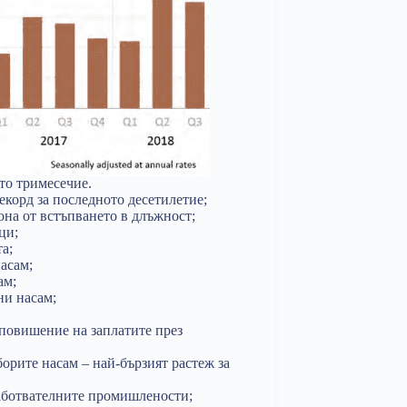
то тримесечие.
екорд за последното десетилетие;
она от встъпването в длъжност;
ци;
а;
асам;
ам;
ни насам;
 повишение на заплатите през
борите насам – най-бързият растеж за
работвателните промишлености;