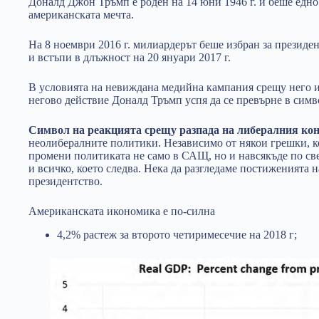
Доналд Джон Тръмп е роден на 14 юни 1946 г. и беше едно
американската мечта.
На 8 ноември 2016 г. милиардерът беше избран за презид
и встъпи в длъжност на 20 януари 2017 г.
В условията на невиждана медийна кампания срещу него 
негово действие Доналд Тръмп успя да се превърне в симв
Символ на реакцията срещу разпадa на либералния ко
неолибералните политики. Независимо от някои грешки, к
промени политиката не само в САЩ, но и навсякъде по све
и всичко, което следва. Нека да разгледаме постиженията
президентство.
Американската икономика е по-силна
4,2% растеж за второто четиримесечие на 2018 г;