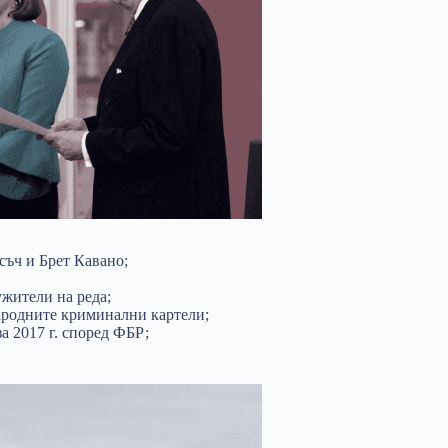
съч и Брет Кавано;
ужители на реда;
ародните криминални картели;
а 2017 г. според ФБР;