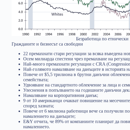
Безработица по етнически
Гражданите и бизнесът са свободни
22 премахнати стари регулации за всяка въведена нов
Осем милиарда спестени чрез премахване на регулац
Най-много премахнати регулации с CRA (Congressiona
Най-голямото намаляване на данъците в историята 
Повече от $5,5 трилиона в брутни данъчни облекчени
семействата;
Удвояване на стандартното облекчение за лица и сем
Улеснения в попълването на годишните данъчни дек
Намаляване на корпоративния данък;
9 от 10 американци очакват повишение на месечните
според хазната;
Повече от 6 милиона работници вече са получили по
намалението на данъците;
E&Y отчита, че 89% от компаниите планират да пови
намалението.