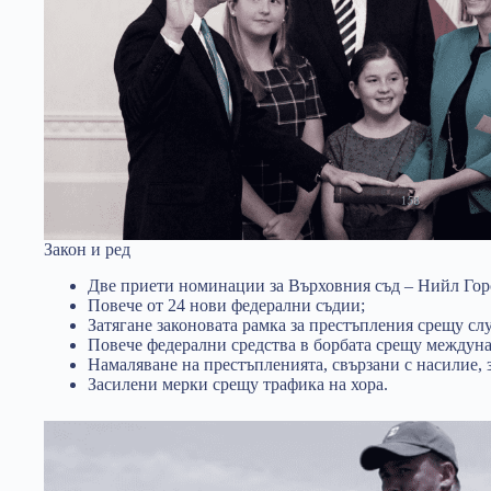
Закон и ред
Две приети номинации за Върховния съд – Нийл Гор
Повече от 24 нови федерални съдии;
Затягане законовата рамка за престъпления срещу сл
Повече федерални средства в борбата срещу междун
Намаляване на престъпленията, свързани с насилие, з
Засилени мерки срещу трафика на хора.