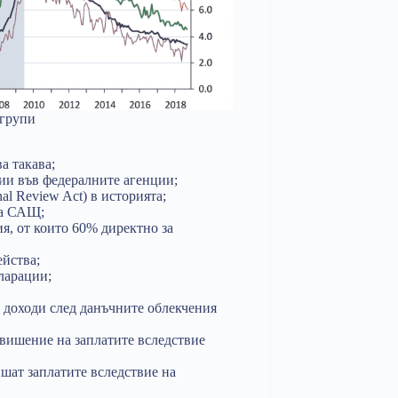
 групи
а такава;
ии във федералните агенции;
l Review Act) в историята;
на САЩ;
я, от които 60% директно за
ейства;
ларации;
 доходи след данъчните облекчения
вишение на заплатите вследствие
шат заплатите вследствие на