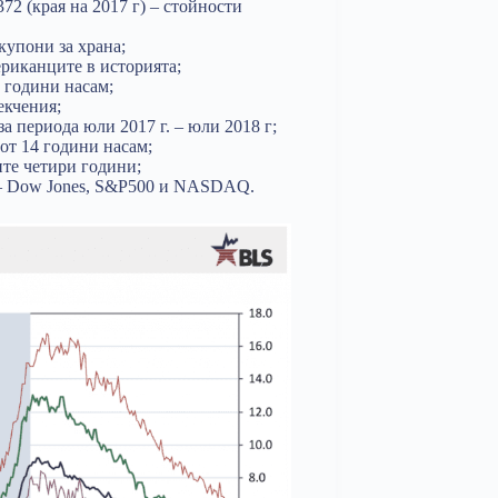
72 (края на 2017 г) – стойности
купони за храна;
ериканците в историята;
 години насам;
екчения;
а периода юли 2017 г. – юли 2018 г;
от 14 години насам;
ите четири години;
 – Dow Jones, S&P500 и NASDAQ.