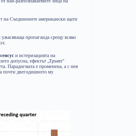
 от най-разпознаваемите лица на
ент на Съединените американски щати
и ужасяваща пропаганда срещу всяко
ол.
нсенсус
и истеризацията на
оито допусна, ефектът „Тръмп“
та. Парадигмата е променена, а с нея
 на почти двегодишното му