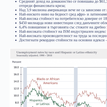
Средният доход на домакинство се повишава до $61,3
отпреди финансовата криза;
Над 3,9 милиона американци вече не са зависими от 
Най-ниското ниво на бедност сред афро- и латиноам
Най-висока стойност на потребителско доверие от 18
$450 милиарда нови инвестиции след данъчните обл
6,4% повишение в търговията със стоките на дребно з
Най-високата стойност на ISM индустриален индекс 
Най-високата производителност на труда за последн
Достигнати рекордни стойности на основни идекси