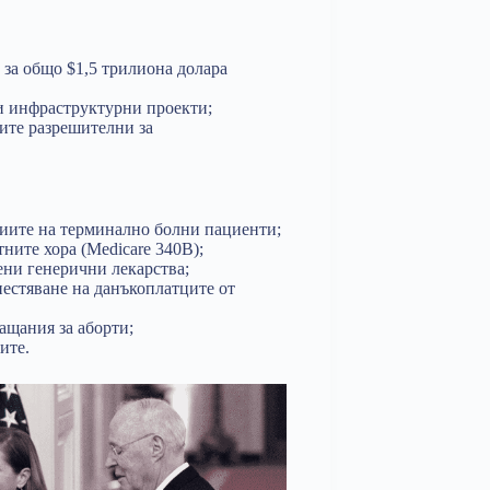
 за общо $1,5 трилиона долара
ни инфраструктурни проекти;
ите разрешителни за
циите на терминално болни пациенти;
ните хора (Medicare 340B);
ени генерични лекарства;
естяване на данъкоплатците от
ащания за аборти;
ите.