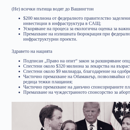
(Не) всички пътища водят до Вашингтон
$200 милиона от федералното правителство заделени
инвестиции в инфраструктура в САЩ;
Ускоряване на процеса за екологична оценка за важ
Премахване на излишната бюрокрация при федералн
инфраструктурни проекти.
Здравето на нацията
Подписан „Право на опит“ закон за разширяване оп
Спестени около $320 милиона за лекарства на възраст
Спестени около $9 милиарда, благодарение на одобр
Частично премахване на Обамакеър, позволявайки сп
редица тежки плащания;
Частично премахване на данъчно спонсорираните пл
Премахване на чуждестранното спонсорство за аборт