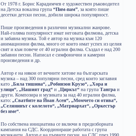
От 1978 г. Борис Карадимчев е художествен ръководител
на Детска вокална група
“Пим-пам”
, за която пише
десетки детски песни, добили широка популярност.
Пише произведения в различни музикални жанрове.
Най-голяма популярност имат неговата филмова, детска
и забавна музика. Той е автор на музика към 120
анимационни филма, много от които имат успех из целия
свят и към повече от 40 игрални филма. Създал е над 200
забавни песни. Написал е симфонични и камерни
произведения и др.
Автор е на някои от вечните хитове на българската
музика – над 300 популярни песни, сред които заглавия
като „
Бяла тишина“, „Робинзон Крузо“, „Хора и
улици“, „Нашият град“
и „
Циркът“
на група
Тангра
и
други. Композира и музиката за над 40 игрални филма,
като:
„Сватбите на Йоан Асен“, „Момчето си отива“,
„Селянинът с колелото“, „Матриархат“, „Оркестър
без име“
.
По собствена инициатива се включи в предизборната
кампания на СДС. Координираше работата с група
музиканти. Автор е на първите песни на СДС през 1990.