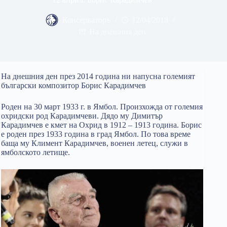
Консерваторъ
12/04/2018
На днешния ден
На днешния ден през 2014 година ни напусна големият
български композитор Борис Карадимчев
Роден на 30 март 1933 г. в Ямбол. Произхожда от големия
охридски род Карадимчеви. Дядо му Димитър
Карадимчев е кмет на Охрид в 1912 – 1913 година. Борис
е роден през 1933 година в град Ямбол. По това време
баща му Климент Карадимчев, военен летец, служи в
ямболското летище.