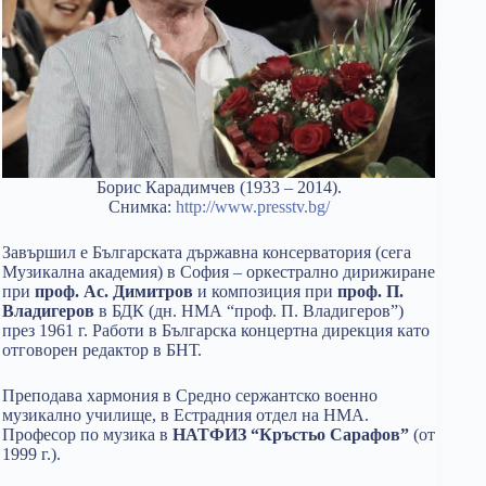
Борис Карадимчев (1933 – 2014).
Снимка:
http://www.presstv.bg/
Завършил е Българската държавна консерватория (сега
Музикална академия) в София – оркестрално дирижиране
при
проф. Ас. Димитров
и композиция при
проф. П.
Владигеров
в БДК (дн. НМА “проф. П. Владигеров”)
през 1961 г. Работи в Българска концертна дирекция като
отговорен редактор в БНТ.
Преподава хармония в Средно сержантско военно
музикално училище, в Естрадния отдел на НМА.
Професор по музика в
НАТФИЗ “Кръстьо Сарафов”
(от
1999 г.).