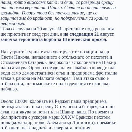
паша, който виждаме като на длан, се развръща срещу
нас на осем версти от Шипка. Силите на неприятеля са
грамадни. Говоря това без преувеличение, ще се
защитаваме до крайност, но подкрепления са крайно
необходими.
Това се случва на 20 август. Изпратените подкрепления
ще пристигнат след три дни, а
на следващия 21 август
започва героичната борба за Шипченския проход
.
На сутринта турците атакуват руските позиции на вр.
Свети Никола, нападението е отблъснато от пехотата и
Стоманената батарея. След около час колоната на Шакир
паша атакува Орлово гнездо, нарушавайки заповедта да
води само демонстративен огън и предприема фронтална
атака в района на Малката батарея. Тази атака също е
отблъсната, но османските подразделения се окопават
наблизо.
Около 13:00ч. колоната на Реджеп паша предприема
четвъртата си атака срещу Стоманената батарея, като по
фланга атакува за пети път и Шакир паша. По време на
боя пристига с ускорен марш XXXV Брянски пехотен
полк (командир, полк. Александър Липински), поемайки
отбраната на западната и северната позиция.