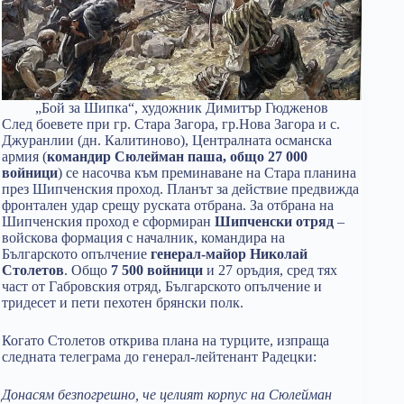
„Бой за Шипка“, художник Димитър Гюдженов
След боевете при гр. Стара Загора, гр.Нова Загора и с.
Джуранлии (дн. Калитиново), Централната османска
армия (
командир Сюлейман паша, общо 27 000
войници
) се насочва към преминаване на Стара планина
през Шипченския проход. Планът за действие предвижда
фронтален удар срещу руската отбрана. За отбрана на
Шипченския проход е сформиран
Шипченски отряд
–
войскова формация с началник, командира на
Българското опълчение
генерал-майор Николай
Столетов
. Общо
7 500 войници
и 27 оръдия, сред тях
част от Габровския отряд, Българското опълчение и
тридесет и пети пехотен брянски полк.
Когато Столетов открива плана на турците, изпраща
следната телеграма до генерал-лейтенант Радецки:
Донасям безпогрешно, че целият корпус на Сюлейман