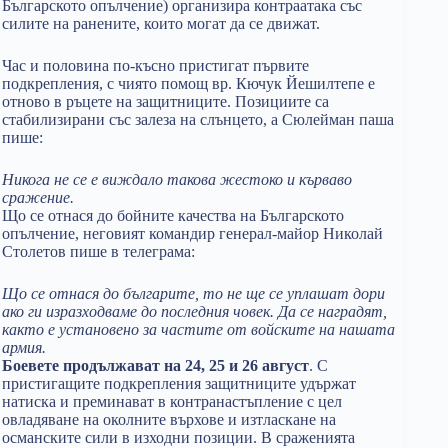
Българското опълчение) организира контраатака със
силите на ранените, които могат да се движат.
Час и половина по-късно пристигат първите
подкрепления, с чиято помощ вр. Кючук Йешилтепе е
отново в ръцете на защитниците. Позициите са
стабилизирани със залеза на слънцето, а Сюлейман паша
пише:
Никога не се е виждало такова жестоко и кърваво
сражение.
Що се отнася до бойните качества на Българското
опълчение, неговият командир генерал-майор Николай
Столетов пише в телеграма:
Що се отнася до българите, то не ще се уплашат дори
ако ги изразходваме до последния човек. Да се наградят,
както е установено за частите от войските на нашата
армия.
Боевете продължават на 24, 25 и 26 август
. С
пристигащите подкрепления защитниците удържат
натиска и преминават в контранастъпление с цел
овладяване на околните върхове и изтласкане на
османските сили в изходни позиции. В сраженията