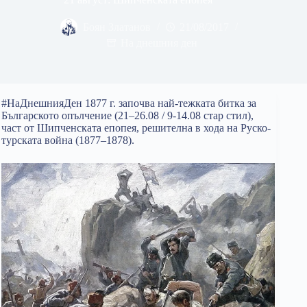
Боян Златанов
21/08/2017
На днешния ден
#НаДнешнияДен 1877 г. започва най-тежката битка за
Българското опълчение (21–26.08 / 9-14.08 стар стил),
част от Шипченската епопея, решителна в хода на Руско-
турската война (1877–1878).