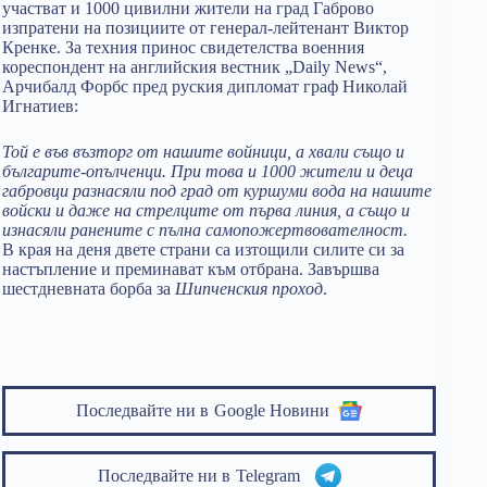
участват и 1000 цивилни жители на град Габрово
изпратени на позициите от генерал-лейтенант Виктор
Кренке. За техния принос свидетелства военния
кореспондент на английския вестник „Daily News“,
Арчибалд Форбс пред руския дипломат граф Николай
Игнатиев:
Той е във възторг от нашите войници, а хвали също и
българите-опълченци. При това и 1000 жители и деца
габровци разнасяли под град от куршуми вода на нашите
войски и даже на стрелците от първа линия, а също и
изнасяли ранените с пълна самопожертвователност.
В края на деня двете страни са изтощили силите си за
настъпление и преминават към отбрана. Завършва
шестдневната борба за
Шипченския проход
.
Последвайте ни в
Google Новини
Последвайте ни в
Telegram