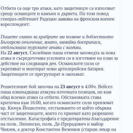
Отбити са още три атаки, като защитницте са използват
срещу османците и камъни и дървета. По този повод
генерал-лейтенант Радецки заявява на френския военен
кореспондент:
Пишете главно за храбрите ми полкове и доблестното
Българско опълчение, които, нямайки боеприпаси,
отблъскваха турските атаки с камъни.
На
22 август
, Сюлейман паша отменя заповедта за нова
атака и съсредоточава усилията си в изготвяне на план за
действие на следващия ден. Османските сили се
укрепяват и монтират нови артилерийски батареи.
Защитниците се прегрупират и окопават.
Решителният бой започва на
23 август
в 4:00ч. Вейсел
паша изненадващо атакува източната позиция, но към
обяд всички атаки са отбити. Обстановката става
критична към 16:00, когато османските сили превземат
вр. Кючук Йешилтепе, отстъпването от който обърква
част от защитниците, които го приемат като разрешено
отстъпление. Катастрофата е предотвратена благодарение
на полк. Липински, полк. Де-Прерадович и майор
Чиялев, а доктор Константин Везенков (старши лекар на