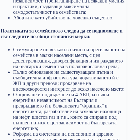
независимост. Пропагандиране на всякакви умения
и практики, създаващи максимална
самодостатъчност на семействата;
Абортите като убийство на човешко същество.
Политиката за семейството следва да се подпомогне и
със следните по-общи стопански мерки:
Стимулиране по всякакъв начин на преселването на
семейства в малки населени места, с цел
децентрализация, диверсификация и изграждането
на български семейства в по-здравословна среда;
Пълно обновяване на съществуващата пътна и
съобщителна инфраструктура, доразвиването ѝ с
ЖП и други превози; прокарване на
високоскоростен интернет до всяко населено място;
Откриване и поддържане на 4 АЕЦ за пълна
енергийна независимост на България и
превръщането ѝ в балканската “Франция” в
енергетиката; разработване на всякакви находища
на нефт, шистов газ и т.н., които са спирани под
външен натиск с цел зависимост на българската
енергетика;
Реформа на системата на пенсионно и здравно
осигуряване, така че повече средства да остават в