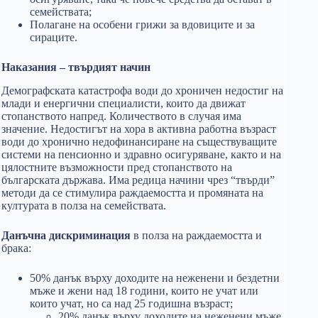
семействата;
Полагане на особени грижи за вдовиците и за
сираците.
Наказания – твърдият начин
Демографската катастрофа води до хроничен недостиг на
млади и енергични специалисти, които да движат
стопанството напред. Количеството в случая има
значение. Недостигът на хора в активна работна възраст
води до хронично недофинансиране на съществуващите
системи на пенсионно и здравно осигуряване, както и на
цялостните възможности пред стопанството на
българската държава. Има редица начини чрез “твърди”
методи да се стимулира раждаемостта и промяната на
културата в полза на семействата.
Данъчна дискриминация
в полза на раждаемостта и
брака:
50% данък върху доходите на неженени и бездетни
мъже и жени над 18 години, които не учат или
които учат, но са над 25 годишна възраст;
20% данък върху доходите на неженени мъже