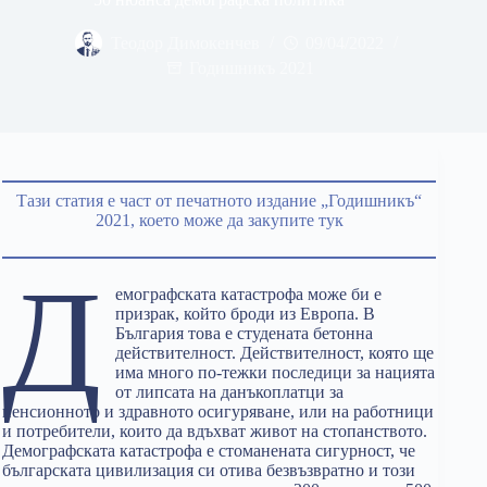
Теодор Димокенчев
09/04/2022
Годишникъ 2021
Тази статия е част от печатното издание „Годишникъ“
2021, което може да закупите тук
Д
емографската катастрофа може би е
призрак, който броди из Европа. В
България това е студената бетонна
действителност. Действителност, която ще
има много по-тежки последици за нацията
от липсата на данъкоплатци за
пенсионното и здравното осигуряване, или на работници
и потребители, които да вдъхват живот на стопанството.
Демографската катастрофа е стоманената сигурност, че
българската цивилизация си отива безвъзвратно и този