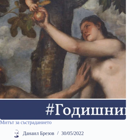
Митът за състраданието
Данаил Брезов
30/05/2022