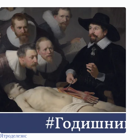
Ятроделезис