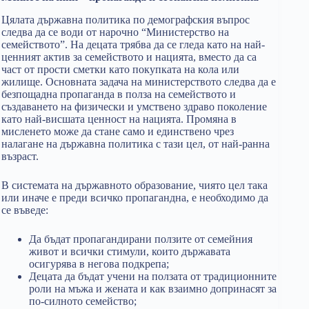
Цялата държавна политика по демографския въпрос
следва да се води от нарочно “Министерство на
семейството”. На децата трябва да се гледа като на най-
ценният актив за семейството и нацията, вместо да са
част от прости сметки като покупката на кола или
жилище. Основната задача на министерството следва да е
безпощадна пропаганда в полза на семейството и
създаването на физически и умствено здраво поколение
като най-висшата ценност на нацията. Промяна в
мисленето може да стане само и единствено чрез
налагане на държавна политика с тази цел, от най-ранна
възраст.
В системата на държавното образование, чиято цел така
или иначе е преди всичко пропагандна, е необходимо да
се въведе:
Да бъдат пропагандирани ползите от семейния
живот и всички стимули, които държавата
осигурява в негова подкрепа;
Децата да бъдат учени на ползата от традиционните
роли на мъжа и жената и как взаимно допринасят за
по-силното семейство;