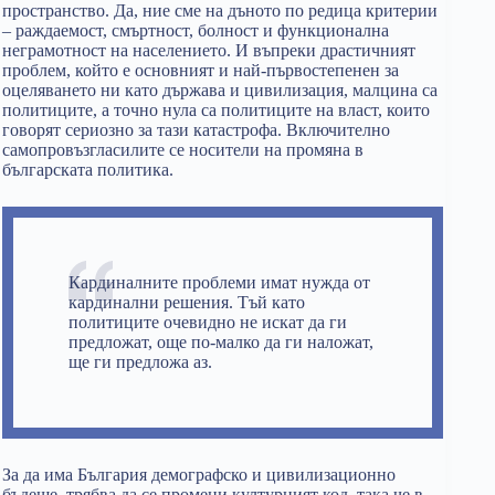
пространство. Да, ние сме на дъното по редица критерии
– раждаемост, смъртност, болност и функционална
неграмотност на населението. И въпреки драстичният
проблем, който е основният и най-първостепенен за
оцеляването ни като държава и цивилизация, малцина са
политиците, а точно нула са политиците на власт, които
говорят сериозно за тази катастрофа. Включително
самопровъзгласилите се носители на промяна в
българската политика.
Кардиналните проблеми имат нужда от
кардинални решения. Тъй като
политиците очевидно не искат да ги
предложат, още по-малко да ги наложат,
ще ги предложа аз.
За да има България демографско и цивилизационно
бъдеще, трябва да се промени културният код, така че в