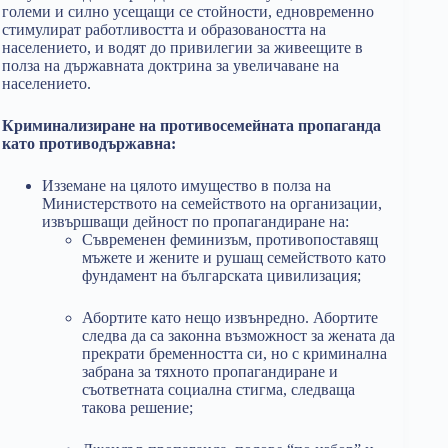
големи и силно усещащи се стойности, едновременно
стимулират работливостта и образоваността на
населението, и водят до привилегии за живеещите в
полза на държавната доктрина за увеличаване на
населението.
Криминализиране на противосемейната пропаганда
като противодържавна:
Изземане на цялото имущество в полза на
Министерството на семейството на организации,
извършващи дейност по пропагандиране на:
Съвременен феминизъм, противопоставящ
мъжете и жените и рушащ семейството като
фундамент на българската цивилизация;
Абортите като нещо извънредно. Абортите
следва да са законна възможност за жената да
прекрати бременността си, но с криминална
забрана за тяхното пропагандиране и
съответната социална стигма, следваща
такова решение;