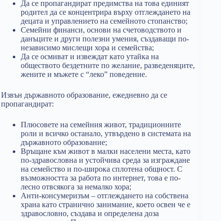
Да се пропагандират предимства на това единият
родител да се концентрира върху отглеждането на
децата и управлението на семейното стопанство;
Семейни финанси, основи на счетоводството и
данъците и други полезни умения, създаващи по-
независимо мислещи хора и семейства;
Да се осмиват и извеждат като утайка на
обществото бездетните по желание, разведеняците,
жените и мъжете с “леко” поведение.
Извън държавното образование, ежедневно да се
пропагандират:
Плюсовете на семейния живот, традиционните
роли и всичко останало, утвърдено в системата на
държавното образование;
Връщане към живот в малки населени места, като
по-здравословна и устойчива среда за изграждане
на семейство и по-широка сплотена общност. С
възможността за работа по интернет, това е по-
лесно отвсякога за немалко хора;
Анти-консумеризъм – отглеждането на собствена
храна като странично занимание, което освен че е
здравословно, създава и определена доза