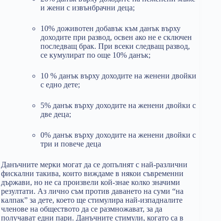
и жени с извънбрачни деца;
10% доживотен добавък към данък върху
доходите при развод, освен ако не е сключен
последващ брак. При всеки следващ развод,
се кумулират по още 10% данък;
10 % данък върху доходите на женени двойки
с едно дете;
5% данък върху доходите на женени двойки с
две деца;
0% данък върху доходите на женени двойки с
три и повече деца
Данъчните мерки могат да се допълнят с най-различни
фискални такива, които виждаме в някои съвременни
държави, но не са произвели кой-знае колко значими
резултати. Аз лично съм против даването на суми “на
калпак” за дете, което ще стимулира най-изпадналите
членове на обществото да се размножават, за да
получават едни пари. Данъчните стимули, когато са в