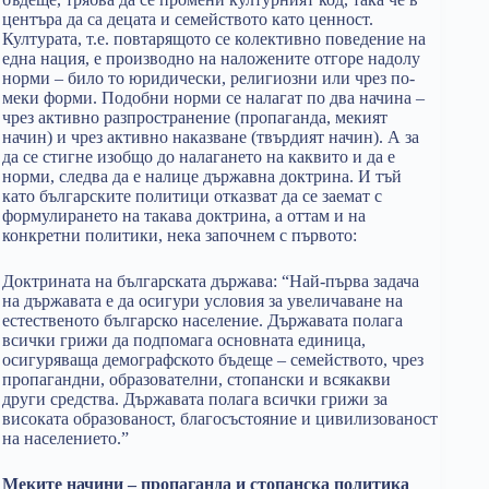
центъра да са децата и семейството като ценност.
Културата, т.е. повтарящото се колективно поведение на
една нация, е производно на наложените отгоре надолу
норми – било то юридически, религиозни или чрез по-
меки форми. Подобни норми се налагат по два начина –
чрез активно разпространение (пропаганда, мекият
начин) и чрез активно наказване (твърдият начин). А за
да се стигне изобщо до налагането на каквито и да е
норми, следва да е налице държавна доктрина. И тъй
като българските политици отказват да се заемат с
формулирането на такава доктрина, а оттам и на
конкретни политики, нека започнем с първото:
Доктрината на българската държава: “Най-първа задача
на държавата е да осигури условия за увеличаване на
естественото българско население. Държавата полага
всички грижи да подпомага основната единица,
осигуряваща демографското бъдеще – семейството, чрез
пропагандни, образователни, стопански и всякакви
други средства. Държавата полага всички грижи за
високата образованост, благосъстояние и цивилизованост
на населението.”
Меките начини – пропаганда и стопанска политика