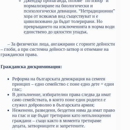
Джендър пропаганда, полове “по избор” и
нормализиране на биологически и
психологически девиации. “Нетрадиционни”
хора от всякакъв вид съществуват и е
цивилизовано да бъдат толерирани. Но
превръщането на изключенията в норма води
единствено до цялостен упадък.
– За физически лица, ангажирани с горните дейности
– глоби, а при системна дейност-затвор и отнемане на
граждански права.
Гражданска дискриминация:
Реформа на българската демокрация на семеен
принцип – едно семейство с поне едно дете = един
глас;
В допълнение, избирателни права следва да имат
само семействата, в които поне един родител е
служил доброволно в българската армия;
Неженени, разведени, бездетни няма да имат право
на глас и ще бъдат третирани като непълноценни
граждани – също както в момента третираме
децата, затворниците и запретените.