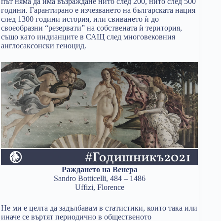
път няма да има възраждане нито след 200, нито след 500
години. Гарантирано е изчезването на българската нация
след 1300 години история, или свиването ѝ до
своеобразни “резервати” на собствената ѝ територия,
също като индианците в САЩ след многовековния
англосаксонски геноцид.
Раждането на Венера
Sandro Botticelli, 484 – 1486
Uffizi, Florence
Не ми е целта да задълбавам в статистики, които така или
иначе се въртят периодично в общественото