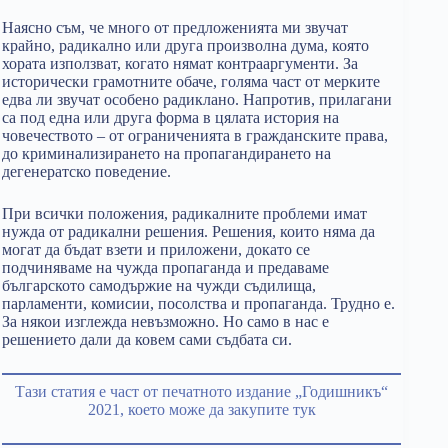
Наясно съм, че много от предложенията ми звучат
крайно, радикално или друга произволна дума, която
хората използват, когато нямат контрааргументи. За
исторически грамотните обаче, голяма част от мерките
едва ли звучат особено радиклано. Напротив, прилагани
са под една или друга форма в цялата история на
човечеството – от ограниченията в гражданските права,
до криминализирането на пропагандирането на
дегенератско поведение.
При всички положения, радикалните проблеми имат
нужда от радикални решения. Решения, които няма да
могат да бъдат взети и приложени, докато се
подчиняваме на чужда пропаганда и предаваме
българското самодържие на чужди съдилища,
парламенти, комисии, посолства и пропаганда. Трудно е.
За някои изглежда невъзможно. Но само в нас е
решението дали да ковем сами съдбата си.
Тази статия е част от печатното издание „Годишникъ“
2021, което може да закупите тук