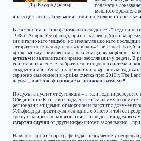
Д-р Едуард Дженър
голямата е доказване
мощното оръжие, с к
инфекциозните заболявания – или поне някои от най-значи
В светлината на тези феномени последните 20 години в ра
1998 г. Андрю Уейкфийлд, британски лекар (по това време
значително като мащаби, но впечатляващо като последици 
авторитетните медицински журнали – The Lancet. В публик
връзка между тривалентната ваксина срещу морбили, паро
аутизъм
и възпалителни чревни заболявания у децата. В р
усилията на членове на британската здравна система и р
твърденията на Уейкфийлд биват опровергани, методиката
сериозно съмнение и в крайна сметка през 2010 г. The Lanc
нарича
„напълно фалшива“ и „изпипана измама“
.
Но духът е пуснат от бутилката – в тези години довериет
Обединеното Кралство спада, честотата на имунизациите – 
регионални епидемии от морбили и паротит с документир
Уейкфилд да практикува медицина е отнето и той се прев
срещу ваксините в развития свят. Последват
епидемии в Е
смъртни случаи
от други инфекциозни заболявания – при
Навярно горните параграфи будят недоумение у непредубе