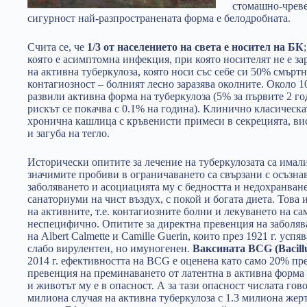
стомашно-чревен
сигурност най-разпространената форма е белодробната.
Счита се, че
1/3 от населението на света е носител на БК
която е асимптомна инфекция, при която носителят не е за
на активна туберкулоза, която носи със себе си 50% смъртн
контагиозност – болният лесно заразява околните. Около 
развили активна форма на туберкулоза (5% за първите 2 го
рискът се покачва с 0.1% на година). Клинично класическ
хронична кашлица с кръвенисти примеси в секрецията, ви
и загуба на тегло.
Исторически опитите за лечение на туберкулозата са имали
значимите пробиви в ограничаването са свързани с осъзна
заболяването и асоциацията му с бедността и недохранван
санаториуми на чист въздух, с покой и богата диета. Това 
на активните, т.е. контагиозните болни и лекуването на са
неспецифично. Опитите за директна превенция на заболява
на Albert Calmette и Camille Guerin, които през 1921 г. усп
слабо вирулентен, но имуногенен.
Ваксината BCG (Bacillu
2014 г. ефективността на BCG е оценена като само 20% пр
превенция на преминаването от латентна в активна форма –
и животът му е в опасност. А за тази опасност числата гово
милиона случая на активна туберкулоза с 1.3 милиона жерт