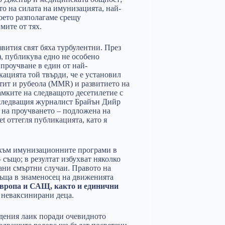
то на силата на имунизацията, най-
оето разполагаме срещу
мите от тях.
звития свят бяха турбулентни. През
), публикува едно не особено
проучване в един от най-
ацията той твърди, че е установил
тит и рубеола (MMR) и развитието на
амките на следващото десетилетие с
азследващия журналист Брайън Дийр
 на проучването – подложена на
et оттегля публикацията, като я
о към имунизационните програми в
също; в резултат избухват няколко
ани смъртни случаи. Правото на
ръща в знаменосец на движенията
вропа и САЩ, както и единични
 неваксинирани деца.
дения лаик поради очевидното