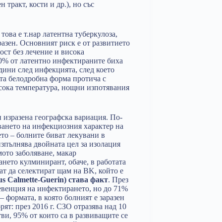
 тракт, кости и др.), но със
; това е т.нар латентна туберкулоза,
разен. Основният риск е от развитието
ост без лечение и висока
10% от латентно инфектираните биха
дини след инфекцията, след което
ата белодробна форма протича с
сока температура, нощни изпотявания
 изразена географска вариация. По-
ването на инфекциозния характер на
ето – болните биват лекувани в
изпълнява двойната цел за изолация
мото заболяване, макар
нето кулминирант, обаче, в работата
яват да селектират щам на BK, който е
s Calmette-Guerin) става факт
. През
евенция на инфектирането, но до 71%
 формата, в която болният е заразен
рят: през 2016 г. СЗО отразява над 10
ви, 95% от които са в развиващите се