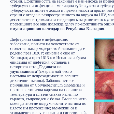
страни. Ефективността на ваксината е най-висока за преве
туберкулозни инфекции – милиарна туберкулоза и туберку
туберкулостатиците е дошла и преживяемостта драстично се
страни с оглед на разпространението на вируса на HIV, м
десетилетие и тревожната тенденция към развитието мул
превенцията все още изглежда далеч по-ефективната опци
имунизационния календар на Република България
.
Дифтерията също е инфекциозно
заболяване, познато на човечеството от
столетия, макар модерното й название да е
родено през 1826 г; описана е още от
Хипократ, а през 1613 г. в Испания избухва
епидемия от дифтерия, останала в
историята като „
Годината на
удушаванията
“(смъртта най-често
настъпва от непроходимост на горните
дихателни пътища). Заболяването се
причинява от Corynebacterium dihphteriae и
протича с типична картина на повишена
температура и плътен сивкав налеп по
гърлото, съпроводен с болка. Възпалението
може да засегне въздухоносните пътища по
цялото им протежение; възможни са и
усложнения в други органи и системи, най-