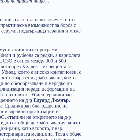
ора да не правят нищо…“
вания, са съпъствали човечеството
 практическа възможност за борба с
, серуми, поддържаща терапия и може
имунизационните програми
били и рубеола са редки, а вариолата
д СЗО е отнел между 300 и 500
ота през XX век – е срещната за
. Убиец, който е високо контагиозен, с
ст на заразения; заболяване, което
и до обезобразяване и нерядко до
валидизация поради деформации на
за на ставите. Убиец, ерадикиран
зрението на
д-р Едуард Дженър,
е
. Ерадикиран благодарение на
лни здравни организации и
ЗО, стъпили на откритието на д-р
 едно от общо две заболявания, които
дикирани, като второто, т.нар.
а ветеринарната медицина. Това е обаче
-р Дженър и медицинската общност;