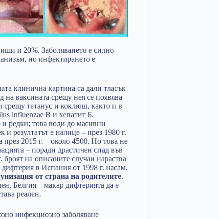
виши и 20%. Заболяването е силно
ханизъм, но инфектирането е
ата клинична картина са дали тласък
д на ваксината срещу нея се появява
и срещу тетанус и коклюш, както и в
 influenzae B и хепатит Б.
 и редки; това води до масивни
и резултатът е налице – през 1980 г.
 през 2015 г. – около 4500. Но това не
изацията – поради драстичен спад във
г. броят на описаните случаи нараства
а дифтерия в Испания от 1998 г. насам,
унизация от страна на родителите
.
ен, Белгия – макар дифтерията да е
тава реален.
иозно инфекциозно заболяване