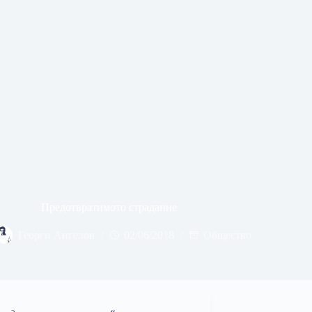
Предотвратимото страдание
Георги Ангелов
02/06/2018
Общество