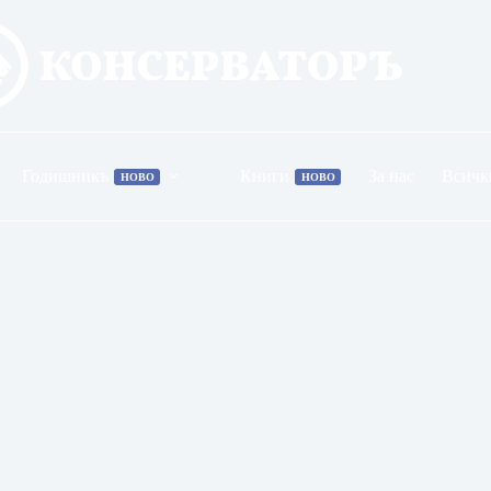
Годишникъ
Книги
За нас
Всичк
НОВО
НОВО