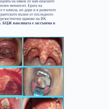
нцията на някои от най-опасните
лозен менингит. Ерата на
 е качила, но дори и в развитите
игрантските вълни от последното
тирезистентни щамове на BK
я.
БЦЖ ваксината е застъпена в