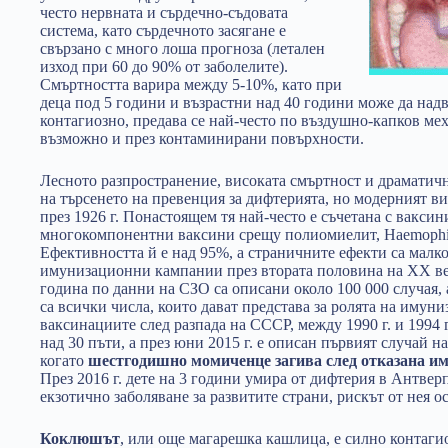
често нервната и сърдечно-съдовата
система, като сърдечното засягане е
свързано с много лоша прогноза (летален
изход при 60 до 90% от заболелите).
Смъртността варира между 5-10%, като при
деца под 5 години и възрастни над 40 години може да над
контагиозно, предава се най-често по въздушно-капков ме
възможно и през контаминирани повърхности.
Лесното разпространение, високата смъртност и драматичн
на търсенето на превенция за дифтерията, но модерният ви
през 1926 г. Понастоящем тя най-често е съчетана с ваксин
многокомпонентни ваксини срещу полиомиелит, Haemophilus
Ефективността й е над 95%, а страничните ефекти са малко
имунизационни кампании през втората половина на ХХ век 
година по данни на СЗО са описани около 100 000 случая, а
са всички числа, които дават представа за ролята на имун
ваксинациите след разпада на СССР, между 1990 г. и 1994 
над 30 пъти, а през юни 2015 г. е описан първият случай н
когато
шестгодишно момиченце загива след отказана им
През 2016 г. дете на 3 години умира от дифтерия в Антверп
екзотично заболяване за развитите страни, рискът от нея ос
Коклюшът
, или още магарешка кашлица, е силно контаг