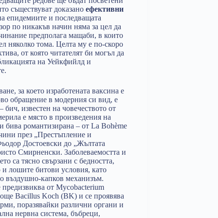
едващите редове ще бъдат посветени
оито съществуват доказано
ефективни
 на епидемиите и последващата
зор по никакъв начин няма за цел да
чинание предполага мащаби, в които
ел няколко тома. Целта му е по-скоро
ктива, от която читателят би могъл да
бликацията на Уейкфийлд и
е.
ане, за което изработената ваксина е
ово обращение в модерния си вид, е
– бич, известен на човечеството от
мерила е място в произведения на
ри бива романтизирана – от La Bohème
чини през „Престъпление и
Фьодор Достоевски до „Жълтата
ристо Смирненски. Заболеваемостта и
то са тясно свързани с бедността,
 и лошите битови условия, като
по въздушно-капков механизъм.
е предизвиква от Mycobacterium
и още Bacillus Koch (BK) и се проявява
рми, поразявайки различни органи и
ална нервна система, бъбреци,