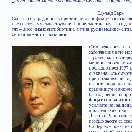
„За да победи злото е необходимо само едно – добрите х
Едмънд Бърк
Смъртта и страданието, причинени от инфекциозни заболя
през цялото му съществуване. Напредъкът на науката е дал
тях – днес имаме антибиотици, антивирусни медикаменти
би най-важното –
ваксини
.
От въвеждането на 
заболявания като мор
– убиец, който споре
милиона човешки жив
последно през 1977 г
очаквана 30% смъртно
при преживяване вод
слепота; води до ин
крайниците и анкило
благодарение на про
бащата на ваксинит
усилията на национа
впоследствие и на С
Дженър. Вариолата е
изобщо засега са ера
Cattlepox, е обект н
малката победа на д