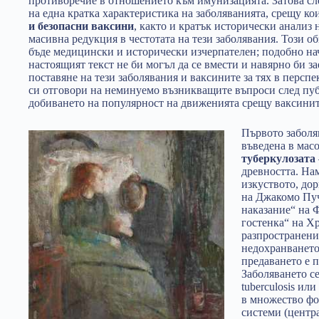
противоречие в отношението към имунизацията. Затова сл
на една кратка характеристика на заболяванията, срещу к
и безопасни ваксини
, както и кратък исторически анализ
масивна редукция в честотата на тези заболявания. Този об
бъде медицински и исторически изчерпателен; подобно на
настоящият текст не би могъл да се вмести и навярно би за
поставяне на тези заболявания и ваксините за тях в перспе
си отговори на неминуемо възникващите въпроси след пу
добиването на популярност на движенията срещу ваксинит
Първото заболяв
въведена в мас
туберкулозата
древността. На
изкуството, до
на Джакомо Пу
наказание“ на 
гостенка“ на Х
разпространение
недохранването
предаването е 
Заболяването с
tuberculosis ил
в множество фо
системи (центр