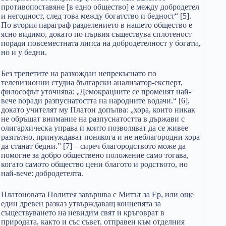
противопоставяне [в едно общество] е между добродетел
и негодност, след това между богатство и бедност“ [5].
По втория параграф разделението в нашето общество е
ясно видимо, докато по първия съществува сплотеност
поради повсеместната липса на добродетелност у богати,
но и у бедни.
Без трепетите на разхождан непрекъснато по
телевизионни студиа български анализатор-експерт,
философът уточнява: „Демокрациите се променят най-
вече nopaди разпуснатостта на народните водачи.“ [6],
докато учителят му Платон допълва: „хора, които никак
не обръщат внимание на разпуснатостта в държави с
олигархическа управа и които позволяват да се живее
разпътно, принуждават понякога и не неблагородни хора
да станат бедни.” [7] – сиреч благородството може да
помогне за добро обществено положение само тогава,
когато самото общество цени благото и родството, но
най-вече: добродетелта.
Платоновата Политея завършва с Митът за Ер, или още
един древен разказ утвърждаващ концепята за
съществуването на невидим свят и кръговрат в
природата, както и със съвет, отправен към отделния