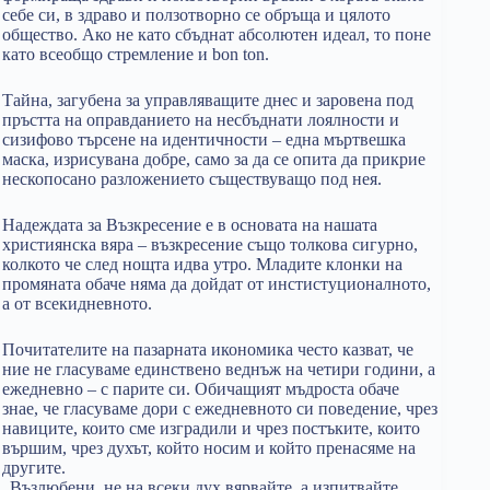
себе си, в здраво и ползотворно се обръща и цялото
общество. Ако не като сбъднат абсолютен идеал, то поне
като всеобщо стремление и bon ton.
Тайна, загубена за управляващите днес и заровена под
пръстта на оправданието на несбъднати лоялности и
сизифово търсене на идентичности – една мъртвешка
маска, изрисувана добре, само за да се опита да прикрие
нескопосано разложението съществуващо под нея.
Надеждата за Възкресение е в основата на нашата
християнска вяра – възкресение също толкова сигурно,
колкото че след нощта идва утро. Младите клонки на
промяната обаче няма да дойдат от инстистуционалното,
а от всекидневното.
Почитателите на пазарната икономика често казват, че
ние не гласуваме единствено веднъж на четири години, а
ежедневно – с парите си. Обичащият мъдроста обаче
знае, че гласуваме дори с ежедневното си поведение, чрез
навиците, които сме изградили и чрез постъките, които
вършим, чрез духът, който носим и който пренасяме на
другите.
„Възлюбени, не на всеки дух вярвайте, а изпитвайте