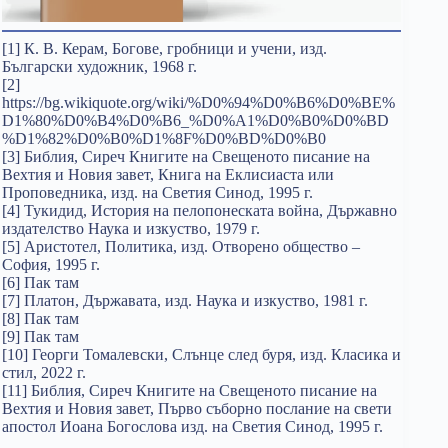
[1] К. В. Керам, Богове, гробници и учени, изд.
Български художник, 1968 г.
[2]
https://bg.wikiquote.org/wiki/%D0%94%D0%B6%D0%BE%
D1%80%D0%B4%D0%B6_%D0%A1%D0%B0%D0%BD
%D1%82%D0%B0%D1%8F%D0%BD%D0%B0
[3] Библия, Сиреч Книгите на Свещеното писание на
Вехтия и Новия завет, Книга на Еклисиаста или
Проповедника, изд. на Светия Синод, 1995 г.
[4] Тукидид, История на пелопонеската война, Държавно
издателство Наука и изкуство, 1979 г.
[5] Аристотел, Политика, изд. Отворено общество –
София, 1995 г.
[6] Пак там
[7] Платон, Държавата, изд. Наука и изкуство, 1981 г.
[8] Пак там
[9] Пак там
[10] Георги Томалевски, Слънце след буря, изд. Класика и
стил, 2022 г.
[11] Библия, Сиреч Книгите на Свещеното писание на
Вехтия и Новия завет, Първо съборно послание на свети
апостол Иоана Богослова изд. на Светия Синод, 1995 г.