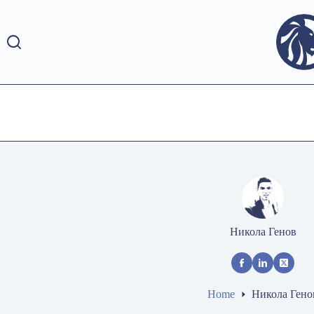
Skip
to
content
Никола Генов
Home
Никола Гено